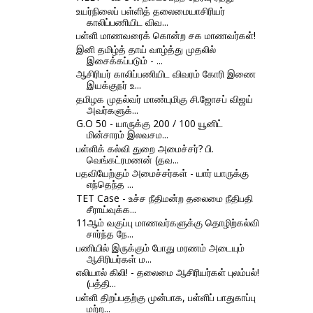
உயர்நிலைப் பள்ளித் தலைமையாசிரியர்
காலிப்பணியிட விவ...
பள்ளி மாணவரைக் கொன்ற சக மாணவர்கள்!
இனி தமிழ்த் தாய் வாழ்த்து முதலில்
இசைக்கப்படும் - ...
ஆசிரியர் காலிப்பணியிட விவரம் கோரி இணை
இயக்குநர் உ...
தமிழக முதல்வர் மாண்புமிகு சி.ஜோசப் விஜய்
அவர்களுக்...
G.O 50 - யாருக்கு 200 / 100 யூனிட்
மின்சாரம் இலவசம...
பள்ளிக் கல்வி துறை அமைச்சர்? பி.
வெங்கட்ரமணன் (தவ...
பதவியேற்கும் அமைச்சர்கள் - யார் யாருக்கு
எந்தெந்த ...
TET Case - உச்ச நீதிமன்ற தலைமை நீதிபதி
சீராய்வுக்க...
11ஆம் வகுப்பு மாணவர்களுக்கு தொழிற்கல்வி
சார்ந்த நே...
பணியில் இருக்கும் போது மரணம் அடையும்
ஆசிரியர்கள் ம...
எலியால் கிலி! - தலைமை ஆசிரியர்கள் புலம்பல்!
(பத்தி...
பள்ளி திறப்பதற்கு முன்பாக, பள்ளிப் பாதுகாப்பு
மற்ற...