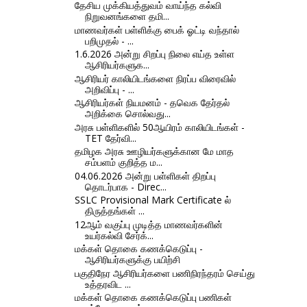
தேசிய முக்கியத்துவம் வாய்ந்த கல்வி
நிறுவனங்களை தமி...
மாணவர்கள் பள்ளிக்கு பைக் ஓட்டி வந்தால்
பறிமுதல் - ...
1.6.2026 அன்று சிறப்பு நிலை எய்த உள்ள
ஆசிரியர்களுக...
ஆசிரியர் காலியிடங்களை நிரப்ப விரைவில்
அறிவிப்பு - ...
ஆசிரியர்கள் நியமனம் - தவெக தேர்தல்
அறிக்கை சொல்வது...
அரசு பள்ளிகளில் 50ஆயிரம் காலியிடங்கள் -
TET தேர்வி...
தமிழக அரசு ஊழியர்களுக்கான மே மாத
சம்பளம் குறித்த ம...
04.06.2026 அன்று பள்ளிகள் திறப்பு
தொடர்பாக - Direc...
SSLC Provisional Mark Certificate ல்
திருத்தங்கள் ...
12ஆம் வகுப்பு முடித்த மாணவர்களின்
உயர்கல்வி சேர்க்...
மக்கள் தொகை கணக்கெடுப்பு -
ஆசிரியர்களுக்கு பயிற்சி
பகுதிநேர ஆசிரியர்களை பணிநிரந்தரம் செய்து
உத்தரவிட ...
மக்கள் தொகை கணக்கெடுப்பு பணிகள்