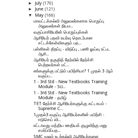
July
(170)
►
June
(121)
►
May
(166)
▼
மாவட்டக்கல்வி அலுவலர்களாக பொறுப்பு
அலுவலர்கள் நியம...
வகுப்பாசிரியரின் பொறுப்புக்கள்
ஆசிரியர் பதவி உயர்வு தொடர்பான
சட்டக்கேள்விகளும் பத...
பள்ளிகள் திறப்பு - விடுப்பு , பணி ஓய்வு உட்பட
ஆசி...
ஆசிரியர் தகுதித் தேர்வில் தேர்ச்சி
பெற்றவர்கள் மட்...
எங்களுக்கு மட்டும் பயிற்சியா? 1 முதல் 3 ஆம்
வகுப்ப...
1 - 3rd Std - New Textbooks Training
Module - Sci...
1 - 3rd Std - New Textbooks Training
Module - தமிழ்
TET தேர்ச்சி ஆசிரியர்களுக்கு கட்டாயம் -
Supreme C...
1முதல்3 வகுப்பு ஆசிரியர்களின் பயிற்சி -
ஈடுசெய் வி...
எட்டாவது மத்திய ஊதியக் குழுவிற்கு மனு
சமர்ப்பிப்பத...
SMC மூலம் உடற்கல்வி ஆசிரியர்களை