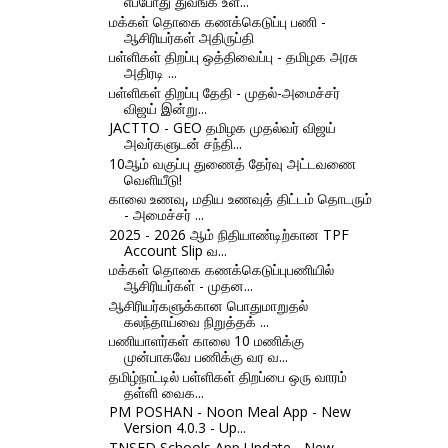
எப்போது துவங்க உள...
மக்கள் தொகை கணக்கெடுப்பு பணி -
ஆசிரியர்கள் அதிருப்தி
பள்ளிகள் திறப்பு ஒத்திவைப்பு - தமிழக அரசு
அதிரடி ...
பள்ளிகள் திறப்பு தேதி - முதல்-அமைச்சர்
விஜய் இன்று...
JACTTO - GEO தமிழக முதல்வர் விஜய்
அவர்களுடன் சந்தி...
10ஆம் வகுப்பு துணைத் தேர்வு அட்டவணை
வெளியீடு!
காலை உணவு, மதிய உணவுத் திட்டம் தொடரும்
- அமைச்சர் ...
2025 - 2026 ஆம் நிதியாண்டிற்கான TPF
Account Slip வ...
மக்கள் தொகை கணக்கெடுப்புபணியில்
ஆசிரியர்கள் - முதன...
ஆசிரியர்களுக்கான பொதுமாறுதல்
கலந்தாய்வை நிறுத்தக் ...
பணியாளர்கள் காலை 10 மணிக்கு
முன்பாகவே பணிக்கு வர வ...
தமிழ்நாட்டில் பள்ளிகள் திறப்பை ஒரு வாரம்
தள்ளி வைக...
PM POSHAN - Noon Meal App - New
Version 4.0.3 - Up...
TNSED Schools App Update - New