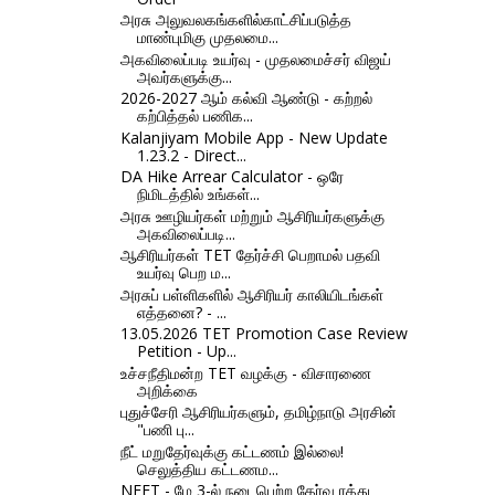
அரசு அலுவலகங்களில்காட்சிப்படுத்த
மாண்புமிகு முதலமை...
அகவிலைப்படி உயர்வு - முதலமைச்சர் விஜய்
அவர்களுக்கு...
2026-2027 ஆம் கல்வி ஆண்டு - கற்றல்
கற்பித்தல் பணிக...
Kalanjiyam Mobile App - New Update
1.23.2 - Direct...
DA Hike Arrear Calculator - ஒரே
நிமிடத்தில் உங்கள்...
அரசு ஊழியர்கள் மற்றும் ஆசிரியர்களுக்கு
அகவிலைப்படி...
ஆசிரியர்கள் TET தேர்ச்சி பெறாமல் பதவி
உயர்வு பெற ம...
அரசுப் பள்ளிகளில் ஆசிரியர் காலியிடங்கள்
எத்தனை? - ...
13.05.2026 TET Promotion Case Review
Petition - Up...
உச்சநீதிமன்ற TET வழக்கு - விசாரணை
அறிக்கை
புதுச்சேரி ஆசிரியர்களும், தமிழ்நாடு அரசின்
"பணி பு...
நீட் மறுதேர்வுக்கு கட்டணம் இல்லை!
செலுத்திய கட்டணம...
NEET - மே 3-ல் நடைபெற்ற தேர்வு ரத்து