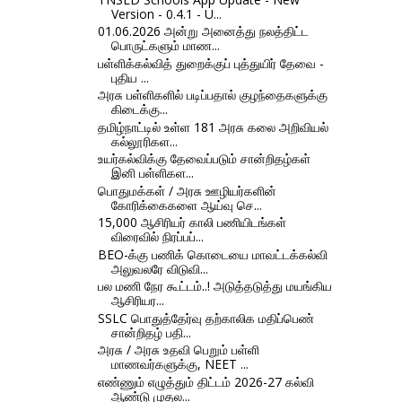
Version - 0.4.1 - U...
01.06.2026 அன்று அனைத்து நலத்திட்ட
பொருட்களும் மாண...
பள்ளிக்கல்வித் துறைக்குப் புத்துயிர் தேவை -
புதிய ...
அரசு பள்ளிகளில் படிப்பதால் குழந்தைகளுக்கு
கிடைக்கு...
தமிழ்நாட்டில் உள்ள 181 அரசு கலை அறிவியல்
கல்லூரிகள...
உயர்கல்விக்கு தேவைப்படும் சான்றிதழ்கள்
இனி பள்ளிகள...
பொதுமக்கள் / அரசு ஊழியர்களின்
கோரிக்கைகளை ஆய்வு செ...
15,000 ஆசிரியர் காலி பணியிடங்கள்
விரைவில் நிரப்பப்...
BEO-க்கு பணிக் கொடையை மாவட்டக்கல்வி
அலுவலரே விடுவி...
பல மணி நேர கூட்டம்..! அடுத்தடுத்து மயங்கிய
ஆசிரியர...
SSLC பொதுத்தேர்வு தற்காலிக மதிப்பெண்
சான்றிதழ் பதி...
அரசு / அரசு உதவி பெறும் பள்ளி
மாணவர்களுக்கு, NEET ...
எண்ணும் எழுத்தும் திட்டம் 2026-27 கல்வி
ஆண்டு முதல...