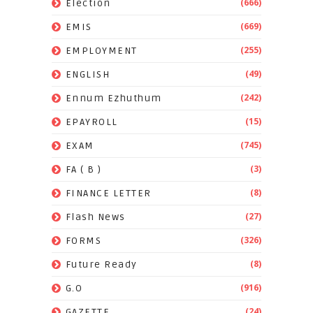
(666)
Election
(669)
EMIS
(255)
EMPLOYMENT
(49)
ENGLISH
(242)
Ennum Ezhuthum
(15)
EPAYROLL
(745)
EXAM
(3)
FA ( B )
(8)
FINANCE LETTER
(27)
Flash News
(326)
FORMS
(8)
Future Ready
(916)
G.O
(24)
GAZETTE