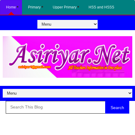
Home
Primary
Upper Primary
HSS and HSSS
Search