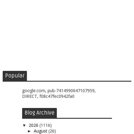
Popular
google.com, pub-7414990647107959,
DIRECT, f08c47fec0942fa0
Blog Archive
2026
(1116)
▼
August
(26)
►