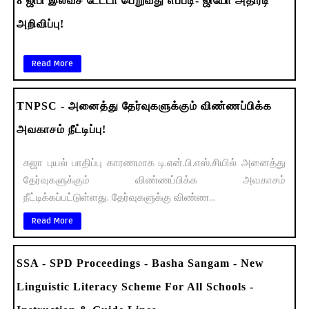
8 ஜிபி இலவச டேட்டா பெறுவது எப்படி- ஜியோ அதிரடி
அறிவிப்பு!
Read More
TNPSC - அனைத்து தேர்வுகளுக்கும் விண்ணப்பிக்க
அவகாசம் நீட்டிப்பு!
கஜா புயல் பாதிப்பு காரணமாக டி.என்.பி.எஸ்.சியில் அனைத்து
தேர்வுகளுக்கும் விண்ணப்பிக்க அவகாசம்
நீட்டிக்கப்பட்டுள்ளது. தேர்வுகளுக்கு விண்ண...
Read More
SSA - SPD Proceedings - Basha Sangam - New
Linguistic Literacy Scheme For All Schools -