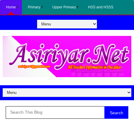
Home
Primary
Upper Primary
HSS and HSSS
Search