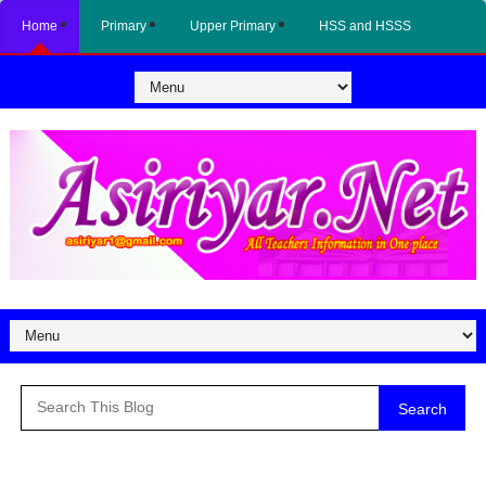
Home
Primary
Upper Primary
HSS and HSSS
Search