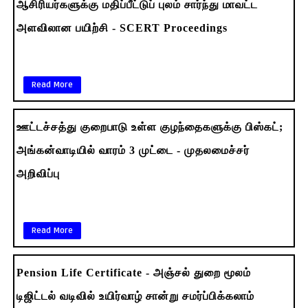
ஆசிரியர்களுக்கு மதிப்பீட்டுப் புலம் சார்ந்து மாவட்ட
அளவிலான பயிற்சி - SCERT Proceedings
Read More
ஊட்டச்சத்து குறைபாடு உள்ள குழந்தைகளுக்கு பிஸ்கட்;
அங்கன்வாடியில் வாரம் 3 முட்டை - முதலமைச்சர்
அறிவிப்பு
Read More
Pension Life Certificate - அஞ்சல் துறை மூலம்
டிஜிட்டல் வடிவில் உயிர்வாழ் சான்று சமர்ப்பிக்கலாம்