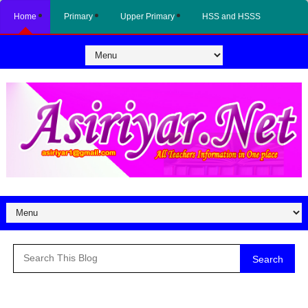
Home
Primary
Upper Primary
HSS and HSSS
Search