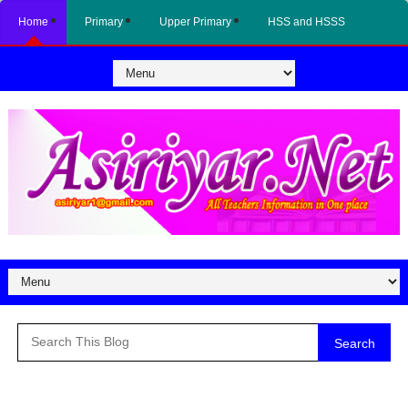
Home
Primary
Upper Primary
HSS and HSSS
Search