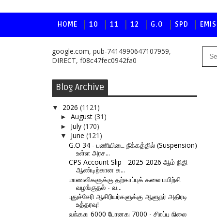
HOME
10
11
12
G.O
SPD
EMIS
google.com, pub-7414990647107959,
DIRECT, f08c47fec0942fa0
Blog Archive
2026
(1121)
▼
August
(31)
►
July
(170)
►
June
(121)
▼
G.O 34 - பணியிடை நீக்கத்தில் (Suspension)
உள்ள அரச...
CPS Account Slip - 2025-2026 ஆம் நிதி
ஆண்டிற்கான க...
மாணவிகளுக்கு தற்காப்புக் கலை பயிற்சி
வழங்குதல் - வ...
புதுச்சேரி ஆசிரியர்களுக்கு ஆளுநர் அதிரடி
உத்தரவு!
வந்தது 6000 போனது 7000 - சிறப்பு நிலை