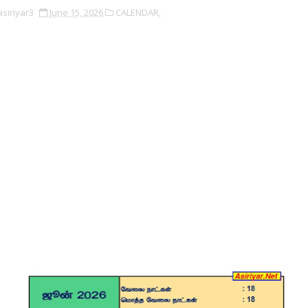
asiriyar3
June 15, 2026
CALENDAR,