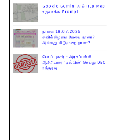
Google Gemini AIல் HLB Map
உருவாக்க Prompt
நாளை 18.07.2026
சனிக்கிழமை வேலை நாளா?
அல்லது விடுமுறை நாளா?
பொய் புகார் - அரசுப்பள்ளி
ஆசிரியரை 'டிஸ்மிஸ்' செய்து DEO
உத்தரவு