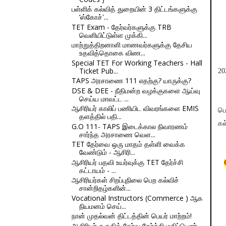
பள்ளிக் கல்வித் துறையின் 3 திட்டங்களுக்கு
‘ஸ்கோச்'...
TET Exam - தேர்வர்களுக்கு TRB
வெளியிட்டுள்ள முக்கி...
மாற்றுத்திறனாளி மாணவர்களுக்கு தேசிய
உதவித்தொகை விண...
Special TET For Working Teachers - Hall
Ticket Pub...
20
TAPS அரசாணை 111 எதற்கு? யாருக்கு?
DSE & DEE - நீதிமன்ற வழக்குகளை ஆய்வு
செய்ய மாவட்ட ...
ஆசிரியர் காலிப் பணியிட விவரங்களை EMIS
பெ
தளத்தில் பதி...
கல
G.O 111- TAPS இடைக்கால நிவாரணம்
சார்ந்த அரசாணை வெள...
TET தேர்வை ஒரு மாதம் தள்ளி வைக்க
வேண்டும் - ஆசிரி...
ஆசிரியர் பதவி உயர்வுக்கு TET தேர்ச்சி
கட்டாயம் - ...
ஆசிரியர்கள் சிறப்புநிலை பெற கல்விச்
சான்றிதழ்களின்...
Vocational Instructors (Commerce ) ஆக
நியமனம் செய்...
நான் முதல்வன் திட்டத்தின் பெயர் மாற்றம்!
ஆசிரியர் தகுதித் தேர்வு தேர்ச்சி மதிப்பெண்