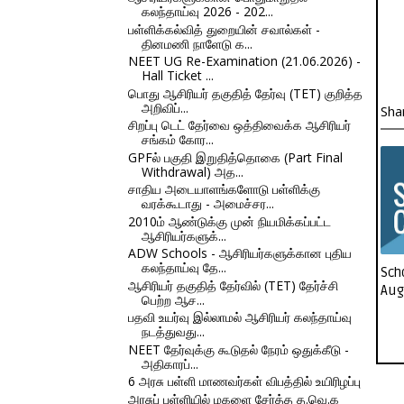
கலந்தாய்வு 2026 - 202...
பள்ளிக்கல்வித் துறையின் சவால்கள் -
தினமணி நாளேடு க...
NEET UG Re-Examination (21.06.2026) -
Hall Ticket ...
பொது ஆசிரியர் தகுதித் தேர்வு (TET) குறித்த
அறிவிப்...
Sha
சிறப்பு டெட் தேர்வை ஒத்திவைக்க ஆசிரியர்
சங்கம் கோர...
GPFல் பகுதி இறுதித்தொகை (Part Final
Withdrawal) அத...
சாதிய அடையாளங்களோடு பள்ளிக்கு
வரக்கூடாது - அமைச்சர...
2010ம் ஆண்டுக்கு முன் நியமிக்கப்பட்ட
ஆசிரியர்களுக்...
ADW Schools - ஆசிரியர்களுக்கான புதிய
கலந்தாய்வு தே...
Sch
ஆசிரியர் தகுதித் தேர்வில் (TET) தேர்ச்சி
Aug
பெற்ற ஆச...
பதவி உயர்வு இல்லாமல் ஆசிரியர் கலந்தாய்வு
நடத்துவது...
NEET தேர்வுக்கு கூடுதல் நேரம் ஒதுக்கீடு -
அதிகாரப்...
6 அரசு பள்ளி மாணவர்கள் விபத்தில் உயிரிழப்பு
அரசுப் பள்ளியில் மகளை சேர்த்த த.வெ.க