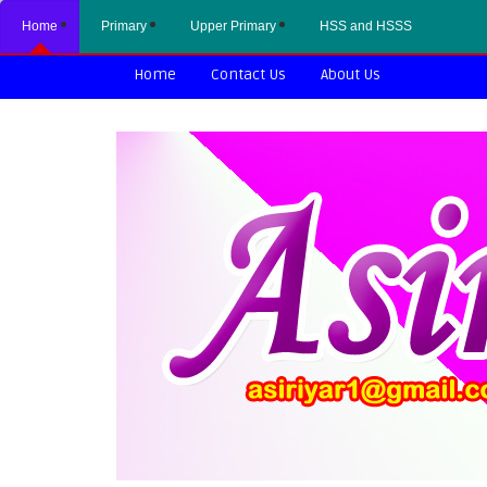
Home
Primary
Upper Primary
HSS and HSSS
Home
Contact Us
About Us