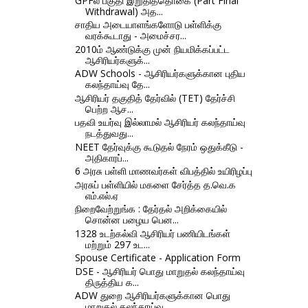
GPFல் பகுதி இறுதித்தொகை (Part Final
Withdrawal) அத...
சாதிய அடையாளங்களோடு பள்ளிக்கு
வரக்கூடாது - அமைச்சர...
2010ம் ஆண்டுக்கு முன் நியமிக்கப்பட்ட
ஆசிரியர்களுக்...
ADW Schools - ஆசிரியர்களுக்கான புதிய
கலந்தாய்வு தே...
ஆசிரியர் தகுதித் தேர்வில் (TET) தேர்ச்சி
பெற்ற ஆச...
பதவி உயர்வு இல்லாமல் ஆசிரியர் கலந்தாய்வு
நடத்துவது...
NEET தேர்வுக்கு கூடுதல் நேரம் ஒதுக்கீடு -
அதிகாரப்...
6 அரசு பள்ளி மாணவர்கள் விபத்தில் உயிரிழப்பு
அரசுப் பள்ளியில் மகளை சேர்த்த த.வெ.க
எம்.எல்.ஏ
நிறைவேற்றுங்க : தேர்தல் அறிக்கையில்
சொன்ன பழைய பென...
1328 உடற்கல்வி ஆசிரியர் பணியிடங்கள்
மற்றும் 297 உட...
Spouse Certificate - Application Form
DSE - ஆசிரியர் பொது மாறுதல் கலந்தாய்வு
திருத்திய க...
ADW துறை ஆசிரியர்களுக்கான பொது
மாறுதல் கலந்தாய்வு ...