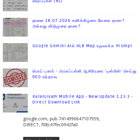
விடுப்புகள் (RL)
நாளை 18.07.2026 சனிக்கிழமை வேலை நாளா?
அல்லது விடுமுறை நாளா?
Google Gemini AIல் HLB Map உருவாக்க Prompt
பொய் புகார் - அரசுப்பள்ளி ஆசிரியரை 'டிஸ்மிஸ்' செய்து
DEO உத்தரவு
Kalanjiyam Mobile App - New Update 1.23.3 -
Direct Download Link
google.com, pub-7414990647107959,
DIRECT, f08c47fec0942fa0