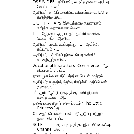
DSE & DEE - நீதிமன்ற வழக்குகளை ஆய்வு
செய்ய மாவட்ட ...
ஆசிரியர் காலிப் பணியிட விவரங்களை EMIS
தளத்தில் பதி...
G.O 111- TAPS இடைக்கால நிவாரணம்
சார்ந்த அரசாணை வெள...
TET தேர்வை ஒரு மாதம் தள்ளி வைக்க
வேண்டும் - ஆசிரி...
ஆசிரியர் பதவி உயர்வுக்கு TET தேர்ச்சி
கட்டாயம் - ...
ஆசிரியர்கள் சிறப்புநிலை பெற கல்விச்
சான்றிதழ்களின்...
Vocational Instructors (Commerce ) ஆக
நியமனம் செய்...
நான் முதல்வன் திட்டத்தின் பெயர் மாற்றம்!
ஆசிரியர் தகுதித் தேர்வு தேர்ச்சி மதிப்பெண்
குறைத்த...
பட்டதாரி ஆசிரியர்களுக்கு பணி நிரவல்
கலந்தாய்வு - அ...
ஜூன் மாத சிறார் திரைப்படம் "The Little
Princess" த...
போதைப் பொருள் பயன்பாடு தடுப்பு மற்றும்
தடை செய்யப்...
SCERT TET வகுப்புகளுக்கு புதிய WhatsApp
Channel தொ...