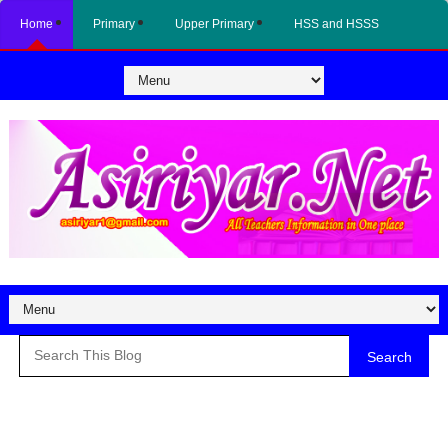
Home
Primary
Upper Primary
HSS and HSSS
Search