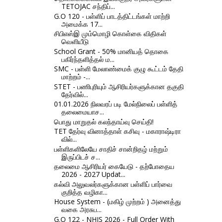
TETOJAC சந்திப்...
G.O 120 - பள்ளிப் பாடத்திட்டங்கள் மாற்றி
அமைக்க 17...
சிபிஎஸ்இ மும்மொழி கொள்கை விதிகள்
வெளியீடு
School Grant - 50% மானியத் தொகை
பகிர்ந்தளித்தல் ம...
SMC - பள்ளி மேலாண்மைக் குழு கூட்டம் தேதி
மாற்றம் -...
STET - பணிபுரியும் ஆசிரியர்களுக்கான தகுதி
தேர்வில்...
01.01.2026 நிலவரப் படி மேல்நிலைப் பள்ளித்
தலைமையாச...
பொது மாறுதல் கலந்தாய்வு செய்தி!
TET தேர்வு வி​னாத்​தாள் கசிவு - மகா​ராஷ்டி​ரா​
வில்...
பள்ளிகளிலேயே சாதிச் சான்றிதழ் மற்றும்
இருப்பிடச் ச...
தலைமை ஆசிரியர் கையேடு - தற்போதைய
2026 - 2027 Updat...
கல்வி அலுவலர்களுக்கான பள்ளிப் பார்வை
குறித்த வழிகா...
House System - (மகிழ் முற்றம் ) அனைத்து
வகை அரசுப...
G.O 122 - NHIS 2026 - Full Order With