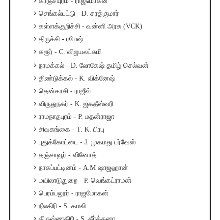
காஞ்சிபுரம் - ராஜமோகன்
செங்கல்பட்டு - D. சரத்குமார்
கள்ளக்குறிச்சி - வன்னி அரசு (VCK)
திருச்சி - ரமேஷ்
கரூர் - C. விஜயலட்சுமி
நாமக்கல் - D. லோகேஷ் தமிழ் செல்வன்
திண்டுக்கல் - K. விக்னேஷ்
தென்காசி - ராஜீவ்
விருதுநகர் - K. ஜகதீஸ்வரி
ராமநாதபுரம் - P. மதன்ராஜா
சிவகங்கை - T. K. பிரபு
புதுக்கோட்டை - J. முகமது பர்வேஸ்
தஞ்சாவூர் - வினோத்
நாகப்பட்டினம் - A.M ஷாஜஹான்
மயிலாடுதுறை - P. வெங்கட்ராமன்
பெரம்பலூர் - ராஜமோகன்
நீலகிரி - S. கமலி
கிருஷ்ணகிரி - S. கீர்த்தனா