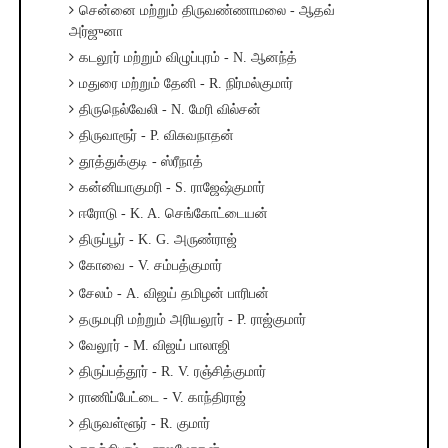
சென்னை மற்றும் திருவண்ணாமலை - ஆதவ்
அர்ஜுனா
கடலூர் மற்றும் விழுப்புரம் - N. ஆனந்த்
மதுரை மற்றும் தேனி - R. நிர்மல்குமார்
திருநெல்வேலி - N. மேரி வில்சன்
திருவாரூர் - P. விசுவநாதன்
தூத்துக்குடி - ஸ்ரீநாத்
கன்னியாகுமரி - S. ராஜேஷ்குமார்
ஈரோடு - K. A. செங்கோட்டையன்
திருப்பூர் - K. G. அருண்ராஜ்
கோவை - V. சம்பத்குமார்
சேலம் - A. விஜய் தமிழன் பாரிபன்
தருமபுரி மற்றும் அரியலூர் - P. ராஜ்குமார்
வேலூர் - M. விஜய் பாலாஜி
திருப்பத்தூர் - R. V. ரஞ்சித்குமார்
ராணிப்பேட்டை - V. காந்திராஜ்
திருவள்ளூர் - R. குமார்