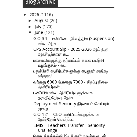
Blog Archive
2026
(1116)
▼
August
(26)
►
July
(170)
►
June
(121)
▼
G.O 34 - பணியிடை நீக்கத்தில் (Suspension)
உள்ள அரச...
CPS Account Slip - 2025-2026 ஆம் நிதி
ஆண்டிற்கான க...
மாணவிகளுக்கு தற்காப்புக் கலை பயிற்சி
வழங்குதல் - வ...
புதுச்சேரி ஆசிரியர்களுக்கு ஆளுநர் அதிரடி
உத்தரவு!
வந்தது 6000 போனது 7000 - சிறப்பு நிலை
ஆசிரியர்கள் ...
பணியில் உள்ள ஆசிரியர்களுக்கான
தகுதித்தேர்வு: தேர்ச...
Deployment Seniority நிர்ணயம் செய்யும்
முறை
G.O 121 - CEO பணியிடங்களுக்கான
தேர்ந்தோர் பெயர்ப்ப...
EMIS - Teachers Transfer - Seniority
Challenge
தொடக்கக்கல்வி இயக்குநர் அவர்களுடன்