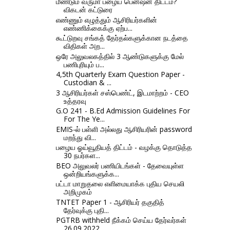
மீண்டும் வருமா பழைய பென்ஷன் திட்டம்?
விகடன் கட்டுரை
எண்ணும் எழுத்தும் ஆசிரியர்களின்
எண்ணிக்கைக்கு ஏற்ப...
கூட்டுறவு சங்கத் தேர்தல்களுக்கான நடத்தை
விதிகள் அற...
ஒரே அலுவலகத்தில் 3 ஆண்டுகளுக்கு மேல்
பணிபுரியும் ப...
4,5th Quarterly Exam Question Paper -
Custodian & ...
3 ஆசிரியர்கள் சஸ்பெண்ட், இடமாற்றம் - CEO
உத்தரவு
G.O 241 - B.Ed Admission Guidelines For
For The Ye...
EMIS-ல் பள்ளி அல்லது ஆசிரியரின் password
மறந்து வி...
பழைய ஓய்வூதியத் திட்டம் - வழக்கு தொடுத்த
30 நபர்கள...
BEO அலுவலர் பணியிடங்கள் - தேவையுள்ள
ஒன்றியங்களுக்க...
பட்டா மாறுதலை எளிமையாக்க புதிய செயலி
அறிமுகம்
TNTET Paper 1 - ஆசிரியர்‌ தகுதித்‌
தேர்வுக்கு புதி...
PGTRB withheld நீக்கம் செய்ய தேர்வர்கள்
26.09.2022...