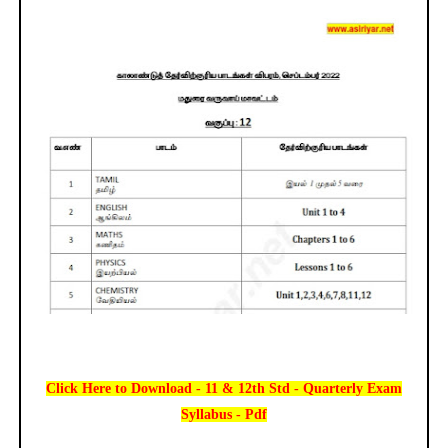
Click Here to Download - 11 & 12th Std - Quarterly Exam
Syllabus - Pdf