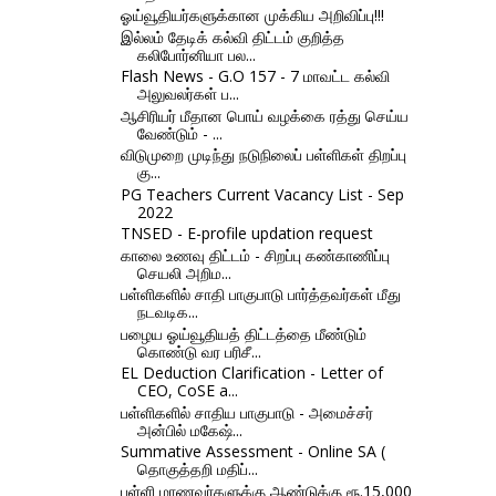
ஓய்வூதியர்களுக்கான முக்கிய அறிவிப்பு!!!
இல்லம் தேடிக் கல்வி திட்டம் குறித்த
கலிபோர்னியா பல...
Flash News - G.O 157 - 7 மாவட்ட கல்வி
அலுவலர்கள் ப...
ஆசிரியர் மீதான பொய் வழக்கை ரத்து செய்ய
வேண்டும் - ...
விடுமுறை முடிந்து நடுநிலைப் பள்ளிகள் திறப்பு
கு...
PG Teachers Current Vacancy List - Sep
2022
TNSED - E-profile updation request
காலை உணவு திட்டம் - சிறப்பு கண்காணிப்பு
செயலி அறிம...
பள்ளிகளில் சாதி பாகுபாடு பார்த்தவர்கள் மீது
நடவடிக...
பழைய ஓய்வூதியத் திட்டத்தை மீண்டும்
கொண்டு வர பரிசீ...
EL Deduction Clarification - Letter of
CEO, CoSE a...
பள்ளிகளில் சாதிய பாகுபாடு - அமைச்சர்
அன்பில் மகேஷ்...
Summative Assessment - Online SA (
தொகுத்தறி மதிப்...
பள்ளி மாணவர்களுக்கு ஆண்டுக்கு ரூ.15,000