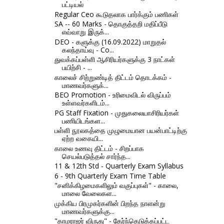
பட்டியல்
Regular Ceo கூடுதலாக பார்க்கும் பணிகள்
SA -- 60 Marks - தொகுத்தறி மதிப்பீடு
எவ்வாறு இருக்...
DEO - களுக்கு (16.09.2022) மாறுதல்
கலந்தாய்வு - Co...
துவக்கப்பள்ளி ஆசிரியர்களுக்கு 3 நாட்கள்
பயிற்சி - ...
காலைச் சிற்றுண்டித் திட்டம் தொடக்கம் -
மாணவர்களுக்...
BEO Promotion - உரிமைவிடல் விருப்பம்
உள்ளவர்களிடம்...
PG Staff Fixation - முதுகலையாசிரியர்கள்
பணியிடங்கள...
பள்ளி நூலகத்தை முழுமையான பயன்பாட்டிற்கு
ஏற்ற வகையி...
காலை உணவு திட்டம் - சிறப்பாக
செயல்படுத்தல் சார்ந்த...
11 & 12th Std - Quarterly Exam Syllabus
6 - 9th Quarterly Exam Time Table
"சனிக்கிழமைகளிலும் வகுப்புகள்" - காலை,
மாலை வேலைகள...
முக்கிய பிரமுகர்களின் பிறந்த நாளன்று
மாணவர்களுக்கு...
"காமராஜர் விருது" - தேர்ந்தெடுக்கப்பட்ட