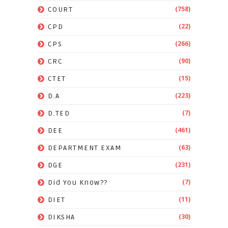
(758)
COURT
(22)
CPD
(266)
CPS
(90)
CRC
(15)
CTET
(223)
D.A
(7)
D.TED
(461)
DEE
(63)
DEPARTMENT EXAM
(231)
DGE
(7)
Did You Know??
(11)
DIET
(30)
DIKSHA