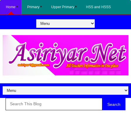
Home
Primary
Upper Primary
HSS and HSSS
Search