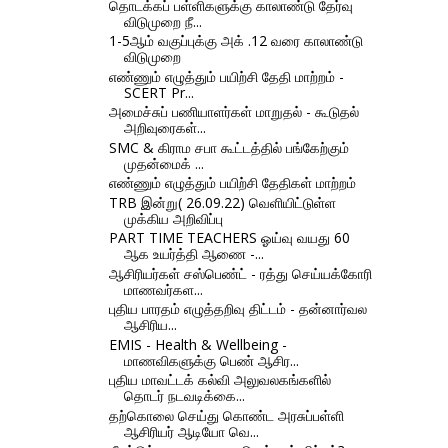
தொடக்கப் பள்ளிகளுக்கு காலாண்டு தேர்வு
விடுமுறை நீ...
1-5ஆம் வகுப்புக்கு அக் .12 வரை காலாண்டு
விடுமுறை
எண்ணும் எழுத்தும் பயிற்சி தேதி மாற்றம் -
SCERT Pr...
அமைச்சுப் பணியாளர்கள் மாறுதல் - கூடுதல்
அறிவுரைகள்...
SMC & கிராம சபா கூட்டத்தில் பங்கேற்கும்
முதன்மைக் ...
எண்ணும் எழுத்தும் பயிற்சி தேதிகள் மாற்றம்
TRB இன்று( 26.09.22) வெளியிட்டுள்ள
முக்கிய அறிவிப்பு
PART TIME TEACHERS ஓய்வு வயது 60
ஆக உயர்த்தி ஆணை -...
ஆசிரியர்கள் சஸ்பெண்ட் - ரத்து செய்யக்கோரி
மாணவர்கள...
புதிய பாரதம் எழுத்தறிவு திட்டம் - தன்னார்வல
ஆசிரிய...
EMIS - Health & Wellbeing -
மாணவிகளுக்கு பெண் ஆசிர...
புதிய மாவட்டக் கல்வி அலுவலகங்களில்
தொடர் நடவடிக்கை...
தற்கொலை செய்து கொண்ட அரசுப்பள்ளி
ஆசிரியர் ஆடியோ வெ...