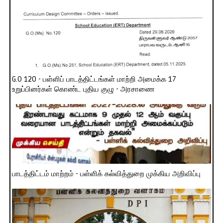
G.O 120 - பள்ளிப் பாடத்திட்டங்கள் மாற்றி அமைக்க 17
உறுப்பினர்கள் கொண்ட புதிய குழு - அரசாணை
பாடத்திட்டம் மாற்றம் - பள்ளிக் கல்வித்துறை முக்கிய அறிவிப்பு