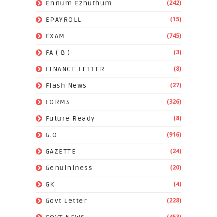
(242)
Ennum Ezhuthum
(15)
EPAYROLL
(745)
EXAM
(3)
FA ( B )
(8)
FINANCE LETTER
(27)
Flash News
(326)
FORMS
(8)
Future Ready
(916)
G.O
(24)
GAZETTE
(20)
Genuininess
(4)
GK
(228)
Govt Letter
(453)