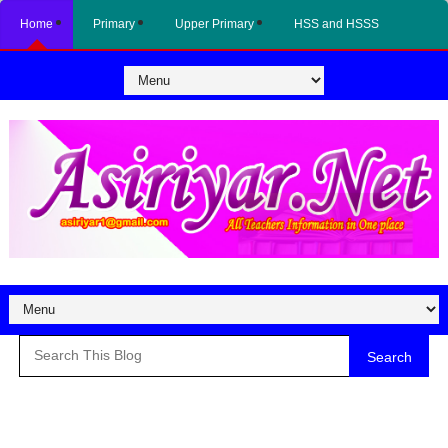
Home
Primary
Upper Primary
HSS and HSSS
Search