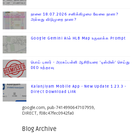
நாளை 18.07.2026 சனிக்கிழமை வேலை நாளா?
அல்லது விடுமுறை நாளா?
Google Gemini AIல் HLB Map உருவாக்க Prompt
பொய் புகார் - அரசுப்பள்ளி ஆசிரியரை 'டிஸ்மிஸ்' செய்து
DEO உத்தரவு
Kalanjiyam Mobile App - New Update 1.23.3 -
Direct Download Link
google.com, pub-7414990647107959,
DIRECT, f08c47fec0942fa0
Blog Archive