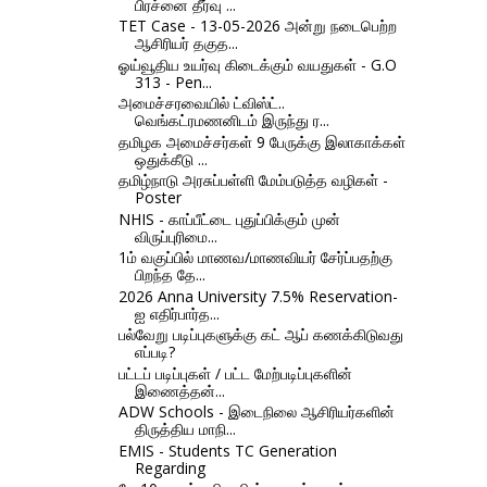
பிரச்னை தீர்வு ...
TET Case - 13-05-2026 அன்று நடைபெற்ற
ஆசிரியர் தகுத...
ஓய்வூதிய உயர்வு கிடைக்கும் வயதுகள் - G.O
313 - Pen...
அமைச்சரவையில் ட்விஸ்ட்..
வெங்கட்ரமணனிடம் இருந்து ர...
தமிழக அமைச்சர்கள் 9 பேருக்கு இலாகாக்கள்
ஒதுக்கீடு ...
தமிழ்நாடு அரசுப்பள்ளி மேம்படுத்த வழிகள் -
Poster
NHIS - காப்பீட்டை புதுப்பிக்கும் முன்
விருப்புரிமை...
1ம் வகுப்பில் மாணவ/மாணவியர் சேர்ப்பதற்கு
பிறந்த தே...
2026 Anna University 7.5% Reservation-
ஐ எதிர்பார்த...
பல்வேறு படிப்புகளுக்கு கட் ஆப் கணக்கிடுவது
எப்படி?
பட்டப் படிப்புகள் / பட்ட மேற்படிப்புகளின்
இணைத்தன்...
ADW Schools - இடைநிலை ஆசிரியர்களின்
திருத்திய மாநி...
EMIS - Students TC Generation
Regarding