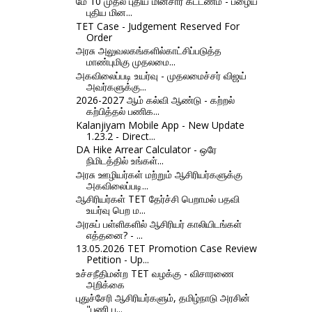
மே 10 முதல் புதிய மின்சார கட்டணம் - பழைய
புதிய மின...
TET Case - Judgement Reserved For
Order
அரசு அலுவலகங்களில்காட்சிப்படுத்த
மாண்புமிகு முதலமை...
அகவிலைப்படி உயர்வு - முதலமைச்சர் விஜய்
அவர்களுக்கு...
2026-2027 ஆம் கல்வி ஆண்டு - கற்றல்
கற்பித்தல் பணிக...
Kalanjiyam Mobile App - New Update
1.23.2 - Direct...
DA Hike Arrear Calculator - ஒரே
நிமிடத்தில் உங்கள்...
அரசு ஊழியர்கள் மற்றும் ஆசிரியர்களுக்கு
அகவிலைப்படி...
ஆசிரியர்கள் TET தேர்ச்சி பெறாமல் பதவி
உயர்வு பெற ம...
அரசுப் பள்ளிகளில் ஆசிரியர் காலியிடங்கள்
எத்தனை? - ...
13.05.2026 TET Promotion Case Review
Petition - Up...
உச்சநீதிமன்ற TET வழக்கு - விசாரணை
அறிக்கை
புதுச்சேரி ஆசிரியர்களும், தமிழ்நாடு அரசின்
"பணி பு...