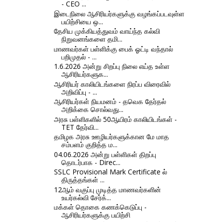
- CEO ...
இடைநிலை ஆசிரியர்களுக்கு வழங்கப்படவுள்ள
பயிற்சியை ஒ...
தேசிய முக்கியத்துவம் வாய்ந்த கல்வி
நிறுவனங்களை தமி...
மாணவர்கள் பள்ளிக்கு பைக் ஓட்டி வந்தால்
பறிமுதல் - ...
1.6.2026 அன்று சிறப்பு நிலை எய்த உள்ள
ஆசிரியர்களுக...
ஆசிரியர் காலியிடங்களை நிரப்ப விரைவில்
அறிவிப்பு - ...
ஆசிரியர்கள் நியமனம் - தவெக தேர்தல்
அறிக்கை சொல்வது...
அரசு பள்ளிகளில் 50ஆயிரம் காலியிடங்கள் -
TET தேர்வி...
தமிழக அரசு ஊழியர்களுக்கான மே மாத
சம்பளம் குறித்த ம...
04.06.2026 அன்று பள்ளிகள் திறப்பு
தொடர்பாக - Direc...
SSLC Provisional Mark Certificate ல்
திருத்தங்கள் ...
12ஆம் வகுப்பு முடித்த மாணவர்களின்
உயர்கல்வி சேர்க்...
மக்கள் தொகை கணக்கெடுப்பு -
ஆசிரியர்களுக்கு பயிற்சி