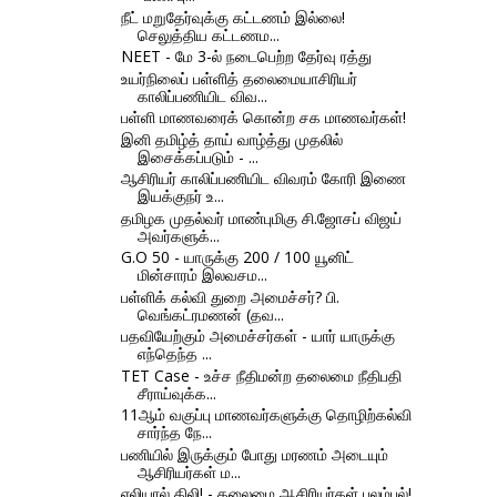
நீட் மறுதேர்வுக்கு கட்டணம் இல்லை!
செலுத்திய கட்டணம...
NEET - மே 3-ல் நடைபெற்ற தேர்வு ரத்து
உயர்நிலைப் பள்ளித் தலைமையாசிரியர்
காலிப்பணியிட விவ...
பள்ளி மாணவரைக் கொன்ற சக மாணவர்கள்!
இனி தமிழ்த் தாய் வாழ்த்து முதலில்
இசைக்கப்படும் - ...
ஆசிரியர் காலிப்பணியிட விவரம் கோரி இணை
இயக்குநர் உ...
தமிழக முதல்வர் மாண்புமிகு சி.ஜோசப் விஜய்
அவர்களுக்...
G.O 50 - யாருக்கு 200 / 100 யூனிட்
மின்சாரம் இலவசம...
பள்ளிக் கல்வி துறை அமைச்சர்? பி.
வெங்கட்ரமணன் (தவ...
பதவியேற்கும் அமைச்சர்கள் - யார் யாருக்கு
எந்தெந்த ...
TET Case - உச்ச நீதிமன்ற தலைமை நீதிபதி
சீராய்வுக்க...
11ஆம் வகுப்பு மாணவர்களுக்கு தொழிற்கல்வி
சார்ந்த நே...
பணியில் இருக்கும் போது மரணம் அடையும்
ஆசிரியர்கள் ம...
எலியால் கிலி! - தலைமை ஆசிரியர்கள் புலம்பல்!