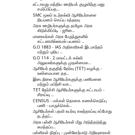
எட்டாவது மத்திய ஊதியக் குழுவிற்கு மனு
சமர்ப்பிப்பத...
SMC மூலம் உடற்கல்வி ஆசிரியர்களை
நியமனம் செய்ய உத்தரவு
அரசு ஊழியர்களுக்கு தமிழக அரசு
கிடுக்கிப்பிடி - ஜூன...
மாணவர்கள் அரசு பேருந்துகளில்
கட்டணமில்லாமல் பயணம் ...
G.O 1883 - IAS அதிகாரிகள் இடமாற்றம்
மற்றும் புதிய ...
G.O 114 - 2 மாவட்டக் கல்வி
அலுவலர்களுக்கு முதன்மைக...
ஆசிரியர் தகுதித் தேர்வு (TET) வழக்கு -
உண்மையான தற...
இடைநிலை ஆசிரியர்களுக்கு பணிமனை
மற்றும் பயிற்சி வக...
TET தேர்ச்சி ஆசிரியர்களுக்கு கட்டாயம் -
சீராய்வு ...
CENSUS - மக்கள் தொகை கணக்கெடுப்பு
பணி - யாருக்கெல்...
ஆசிரியர்கள் பதவி உயர்வு கலந்தாய்வு எப்போது
நடத்தப்...
அரசு பள்ளி ஆசிரியர்கள் மீது அடுத்தடுத்து
சுமத்தப்ப...
பள்ளிகள் திறப்பு - முன்னேற்பாடு அறிவுரைகள்