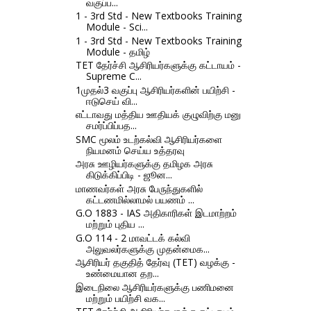
வகுப்ப...
1 - 3rd Std - New Textbooks Training
Module - Sci...
1 - 3rd Std - New Textbooks Training
Module - தமிழ்
TET தேர்ச்சி ஆசிரியர்களுக்கு கட்டாயம் -
Supreme C...
1முதல்3 வகுப்பு ஆசிரியர்களின் பயிற்சி -
ஈடுசெய் வி...
எட்டாவது மத்திய ஊதியக் குழுவிற்கு மனு
சமர்ப்பிப்பத...
SMC மூலம் உடற்கல்வி ஆசிரியர்களை
நியமனம் செய்ய உத்தரவு
அரசு ஊழியர்களுக்கு தமிழக அரசு
கிடுக்கிப்பிடி - ஜூன...
மாணவர்கள் அரசு பேருந்துகளில்
கட்டணமில்லாமல் பயணம் ...
G.O 1883 - IAS அதிகாரிகள் இடமாற்றம்
மற்றும் புதிய ...
G.O 114 - 2 மாவட்டக் கல்வி
அலுவலர்களுக்கு முதன்மைக...
ஆசிரியர் தகுதித் தேர்வு (TET) வழக்கு -
உண்மையான தற...
இடைநிலை ஆசிரியர்களுக்கு பணிமனை
மற்றும் பயிற்சி வக...