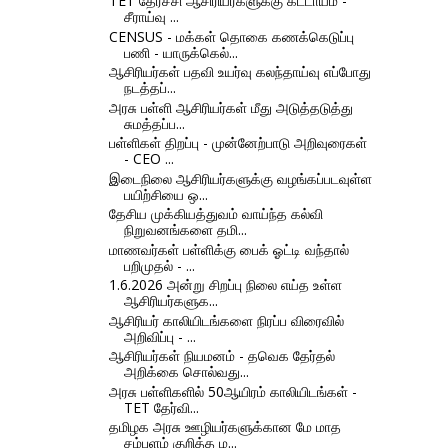
TET தேர்ச்சி ஆசிரியர்களுக்கு கட்டாயம் -
சீராய்வு ...
CENSUS - மக்கள் தொகை கணக்கெடுப்பு
பணி - யாருக்கெல்...
ஆசிரியர்கள் பதவி உயர்வு கலந்தாய்வு எப்போது
நடத்தப்...
அரசு பள்ளி ஆசிரியர்கள் மீது அடுத்தடுத்து
சுமத்தப்ப...
பள்ளிகள் திறப்பு - முன்னேற்பாடு அறிவுரைகள்
- CEO ...
இடைநிலை ஆசிரியர்களுக்கு வழங்கப்படவுள்ள
பயிற்சியை ஒ...
தேசிய முக்கியத்துவம் வாய்ந்த கல்வி
நிறுவனங்களை தமி...
மாணவர்கள் பள்ளிக்கு பைக் ஓட்டி வந்தால்
பறிமுதல் - ...
1.6.2026 அன்று சிறப்பு நிலை எய்த உள்ள
ஆசிரியர்களுக...
ஆசிரியர் காலியிடங்களை நிரப்ப விரைவில்
அறிவிப்பு - ...
ஆசிரியர்கள் நியமனம் - தவெக தேர்தல்
அறிக்கை சொல்வது...
அரசு பள்ளிகளில் 50ஆயிரம் காலியிடங்கள் -
TET தேர்வி...
தமிழக அரசு ஊழியர்களுக்கான மே மாத
சம்பளம் குறித்த ம...