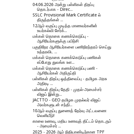
04.06.2026 அன்று பள்ளிகள் திறப்பு
தொடர்பாக - Direc...
SSLC Provisional Mark Certificate ல்
திருத்தங்கள் ...
12ஆம் வகுப்பு முடித்த மாணவர்களின்
உயர்கல்வி சேர்க்...
மக்கள் தொகை கணக்கெடுப்பு -
ஆசிரியர்களுக்கு பயிற்சி
பகுதிநேர ஆசிரியர்களை பணிநிரந்தரம் செய்து
உத்தரவிட ...
மக்கள் தொகை கணக்கெடுப்பு பணிகள்
எப்போது துவங்க உள...
மக்கள் தொகை கணக்கெடுப்பு பணி -
ஆசிரியர்கள் அதிருப்தி
பள்ளிகள் திறப்பு ஒத்திவைப்பு - தமிழக அரசு
அதிரடி ...
பள்ளிகள் திறப்பு தேதி - முதல்-அமைச்சர்
விஜய் இன்று...
JACTTO - GEO தமிழக முதல்வர் விஜய்
அவர்களுடன் சந்தி...
10ஆம் வகுப்பு துணைத் தேர்வு அட்டவணை
வெளியீடு!
காலை உணவு, மதிய உணவுத் திட்டம் தொடரும்
- அமைச்சர் ...
2025 - 2026 ஆம் நிதியாண்டிற்கான TPF