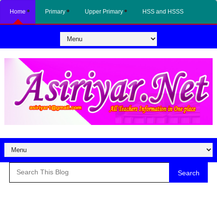
Home
Primary
Upper Primary
HSS and HSSS
Search