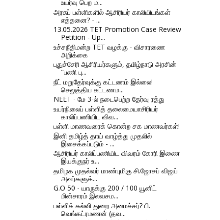
உயர்வு பெற ம...
அரசுப் பள்ளிகளில் ஆசிரியர் காலியிடங்கள்
எத்தனை? - ...
13.05.2026 TET Promotion Case Review
Petition - Up...
உச்சநீதிமன்ற TET வழக்கு - விசாரணை
அறிக்கை
புதுச்சேரி ஆசிரியர்களும், தமிழ்நாடு அரசின்
"பணி பு...
நீட் மறுதேர்வுக்கு கட்டணம் இல்லை!
செலுத்திய கட்டணம...
NEET - மே 3-ல் நடைபெற்ற தேர்வு ரத்து
உயர்நிலைப் பள்ளித் தலைமையாசிரியர்
காலிப்பணியிட விவ...
பள்ளி மாணவரைக் கொன்ற சக மாணவர்கள்!
இனி தமிழ்த் தாய் வாழ்த்து முதலில்
இசைக்கப்படும் - ...
ஆசிரியர் காலிப்பணியிட விவரம் கோரி இணை
இயக்குநர் உ...
தமிழக முதல்வர் மாண்புமிகு சி.ஜோசப் விஜய்
அவர்களுக்...
G.O 50 - யாருக்கு 200 / 100 யூனிட்
மின்சாரம் இலவசம...
பள்ளிக் கல்வி துறை அமைச்சர்? பி.
வெங்கட்ரமணன் (தவ...