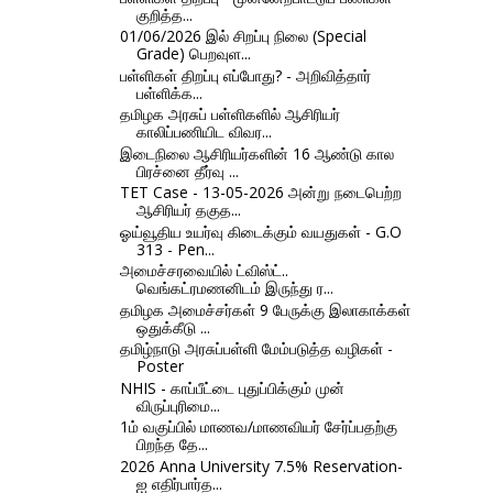
குறித்த...
01/06/2026 இல் சிறப்பு நிலை (Special
Grade) பெறவுள...
பள்ளிகள் திறப்பு எப்போது? - அறிவித்தார்
பள்ளிக்க...
தமிழக அரசுப் பள்ளிகளில் ஆசிரியர்
காலிப்பணியிட விவர...
இடைநிலை ஆசிரியர்களின் 16 ஆண்டு கால
பிரச்னை தீர்வு ...
TET Case - 13-05-2026 அன்று நடைபெற்ற
ஆசிரியர் தகுத...
ஓய்வூதிய உயர்வு கிடைக்கும் வயதுகள் - G.O
313 - Pen...
அமைச்சரவையில் ட்விஸ்ட்..
வெங்கட்ரமணனிடம் இருந்து ர...
தமிழக அமைச்சர்கள் 9 பேருக்கு இலாகாக்கள்
ஒதுக்கீடு ...
தமிழ்நாடு அரசுப்பள்ளி மேம்படுத்த வழிகள் -
Poster
NHIS - காப்பீட்டை புதுப்பிக்கும் முன்
விருப்புரிமை...
1ம் வகுப்பில் மாணவ/மாணவியர் சேர்ப்பதற்கு
பிறந்த தே...
2026 Anna University 7.5% Reservation-
ஐ எதிர்பார்த...