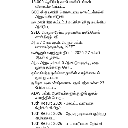
15,000 ஆசிரியர் காலி பணியிடங்கள்
விரைவில் நிரப்பப்...
BEO-க்கு பணிக் கொடையை மாவட்டக்கல்வி
அலுவலரே விடுவி...
பல மணி நேர கூட்டம்..! அடுத்தடுத்து மயங்கிய
ஆசிரியர...
SSLC பொதுத்தேர்வு தற்காலிக மதிப்பெண்
சான்றிதழ் பதி...
அரசு / அரசு உதவி பெறும் பள்ளி
மாணவர்களுக்கு, NEET ...
எண்ணும் எழுத்தும் திட்டம் 2026-27 கல்வி
ஆண்டு முதல...
அரசு அலுவலர்கள் 5 ஆண்டுகளுக்கு ஒரு
முறை தங்களது சொ...
ஓய்வுபெற்ற ஒவ்வொருவரின் வாழ்க்கையும்
மூன்று கட்டங்...
தமிழக அமைச்சர்களாக பதவி ஏற்க உள்ள 23
பேரின் பட்டி...
ADW பள்ளி ஆசிரியர்களுக்கு ஜீன் முதல்
வாரத்தில் பொத...
10th Result 2026 - மாவட்ட வாரியாக
தேர்ச்சி விகிதம்
10th Result 2026 - தேர்வு முடிவுகள் குறித்து
ஆலோசன...
10th Result 2026 - பாட வாரியான தேர்ச்சி
சதவீதம்