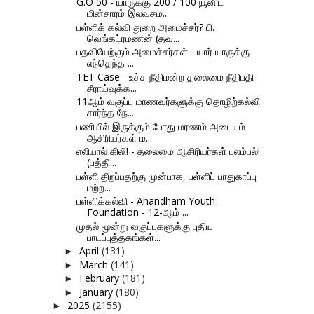
G.O 50 - யாருக்கு 200 / 100 யூனிட்
மின்சாரம் இலவசம...
பள்ளிக் கல்வி துறை அமைச்சர்? பி.
வெங்கட்ரமணன் (தவ...
பதவியேற்கும் அமைச்சர்கள் - யார் யாருக்கு
எந்தெந்த ...
TET Case - உச்ச நீதிமன்ற தலைமை நீதிபதி
சீராய்வுக்க...
11ஆம் வகுப்பு மாணவர்களுக்கு தொழிற்கல்வி
சார்ந்த நே...
பணியில் இருக்கும் போது மரணம் அடையும்
ஆசிரியர்கள் ம...
எலியால் கிலி! - தலைமை ஆசிரியர்கள் புலம்பல்!
(பத்தி...
பள்ளி திறப்பதற்கு முன்பாக, பள்ளிப் பாதுகாப்பு
மற்ற...
பள்ளிக்கல்வி - Anandham Youth
Foundation - 12-ஆம் ...
முதல் மூன்று வகுப்புகளுக்கு புதிய
பாடப்புத்தகங்கள்...
April
(131)
►
March
(141)
►
February
(181)
►
January
(180)
►
2025
(2155)
►