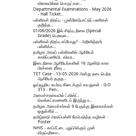
விலையில்லா பொருட்கள...
Departmental Examinations - May 2026
- Hall Ticket...
பள்ளிகள் திறப்பு - முன்னேற்பாட்டுப் பணிகள்
குறித்த...
01/06/2026 இல் சிறப்பு நிலை (Special
Grade) பெறவுள...
பள்ளிகள் திறப்பு எப்போது? - அறிவித்தார்
பள்ளிக்க...
தமிழக அரசுப் பள்ளிகளில் ஆசிரியர்
காலிப்பணியிட விவர...
இடைநிலை ஆசிரியர்களின் 16 ஆண்டு கால
பிரச்னை தீர்வு ...
TET Case - 13-05-2026 அன்று நடைபெற்ற
ஆசிரியர் தகுத...
ஓய்வூதிய உயர்வு கிடைக்கும் வயதுகள் - G.O
313 - Pen...
அமைச்சரவையில் ட்விஸ்ட்..
வெங்கட்ரமணனிடம் இருந்து ர...
தமிழக அமைச்சர்கள் 9 பேருக்கு இலாகாக்கள்
ஒதுக்கீடு ...
தமிழ்நாடு அரசுப்பள்ளி மேம்படுத்த வழிகள் -
Poster
NHIS - காப்பீட்டை புதுப்பிக்கும் முன்
விருப்புரிமை...