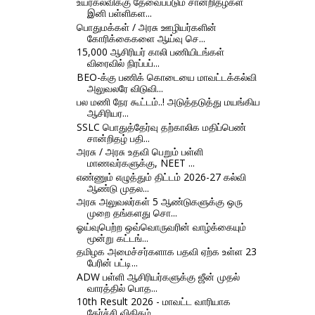
உயர்கல்விக்கு தேவைப்படும் சான்றிதழ்கள்
இனி பள்ளிகள...
பொதுமக்கள் / அரசு ஊழியர்களின்
கோரிக்கைகளை ஆய்வு செ...
15,000 ஆசிரியர் காலி பணியிடங்கள்
விரைவில் நிரப்பப்...
BEO-க்கு பணிக் கொடையை மாவட்டக்கல்வி
அலுவலரே விடுவி...
பல மணி நேர கூட்டம்..! அடுத்தடுத்து மயங்கிய
ஆசிரியர...
SSLC பொதுத்தேர்வு தற்காலிக மதிப்பெண்
சான்றிதழ் பதி...
அரசு / அரசு உதவி பெறும் பள்ளி
மாணவர்களுக்கு, NEET ...
எண்ணும் எழுத்தும் திட்டம் 2026-27 கல்வி
ஆண்டு முதல...
அரசு அலுவலர்கள் 5 ஆண்டுகளுக்கு ஒரு
முறை தங்களது சொ...
ஓய்வுபெற்ற ஒவ்வொருவரின் வாழ்க்கையும்
மூன்று கட்டங்...
தமிழக அமைச்சர்களாக பதவி ஏற்க உள்ள 23
பேரின் பட்டி...
ADW பள்ளி ஆசிரியர்களுக்கு ஜீன் முதல்
வாரத்தில் பொத...
10th Result 2026 - மாவட்ட வாரியாக
தேர்ச்சி விகிதம்