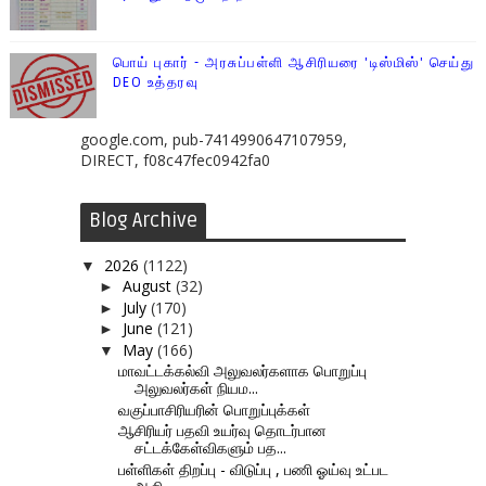
பொய் புகார் - அரசுப்பள்ளி ஆசிரியரை 'டிஸ்மிஸ்' செய்து
DEO உத்தரவு
google.com, pub-7414990647107959,
DIRECT, f08c47fec0942fa0
Blog Archive
2026
(1122)
▼
August
(32)
►
July
(170)
►
June
(121)
►
May
(166)
▼
மாவட்டக்கல்வி அலுவலர்களாக பொறுப்பு
அலுவலர்கள் நியம...
வகுப்பாசிரியரின் பொறுப்புக்கள்
ஆசிரியர் பதவி உயர்வு தொடர்பான
சட்டக்கேள்விகளும் பத...
பள்ளிகள் திறப்பு - விடுப்பு , பணி ஓய்வு உட்பட