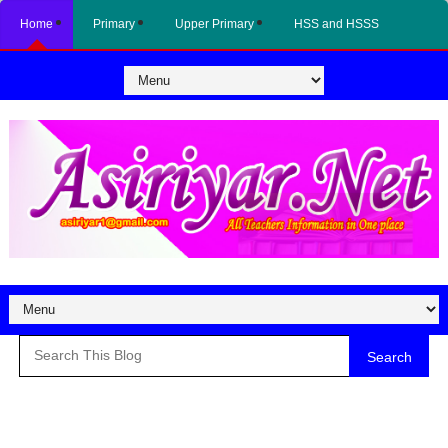
Home
Primary
Upper Primary
HSS and HSSS
Search