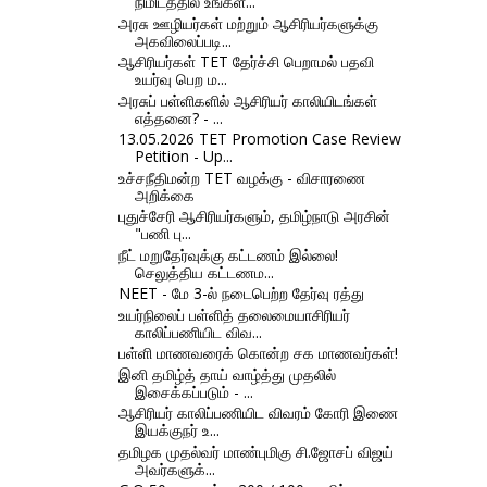
நிமிடத்தில் உங்கள்...
அரசு ஊழியர்கள் மற்றும் ஆசிரியர்களுக்கு
அகவிலைப்படி...
ஆசிரியர்கள் TET தேர்ச்சி பெறாமல் பதவி
உயர்வு பெற ம...
அரசுப் பள்ளிகளில் ஆசிரியர் காலியிடங்கள்
எத்தனை? - ...
13.05.2026 TET Promotion Case Review
Petition - Up...
உச்சநீதிமன்ற TET வழக்கு - விசாரணை
அறிக்கை
புதுச்சேரி ஆசிரியர்களும், தமிழ்நாடு அரசின்
"பணி பு...
நீட் மறுதேர்வுக்கு கட்டணம் இல்லை!
செலுத்திய கட்டணம...
NEET - மே 3-ல் நடைபெற்ற தேர்வு ரத்து
உயர்நிலைப் பள்ளித் தலைமையாசிரியர்
காலிப்பணியிட விவ...
பள்ளி மாணவரைக் கொன்ற சக மாணவர்கள்!
இனி தமிழ்த் தாய் வாழ்த்து முதலில்
இசைக்கப்படும் - ...
ஆசிரியர் காலிப்பணியிட விவரம் கோரி இணை
இயக்குநர் உ...
தமிழக முதல்வர் மாண்புமிகு சி.ஜோசப் விஜய்
அவர்களுக்...