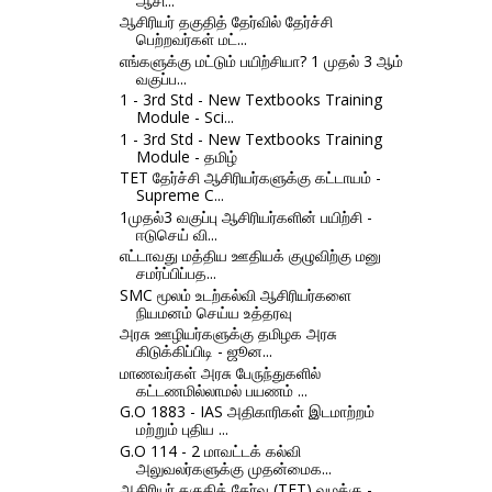
ஆசி...
ஆசிரியர் தகுதித் தேர்வில் தேர்ச்சி
பெற்றவர்கள் மட்...
எங்களுக்கு மட்டும் பயிற்சியா? 1 முதல் 3 ஆம்
வகுப்ப...
1 - 3rd Std - New Textbooks Training
Module - Sci...
1 - 3rd Std - New Textbooks Training
Module - தமிழ்
TET தேர்ச்சி ஆசிரியர்களுக்கு கட்டாயம் -
Supreme C...
1முதல்3 வகுப்பு ஆசிரியர்களின் பயிற்சி -
ஈடுசெய் வி...
எட்டாவது மத்திய ஊதியக் குழுவிற்கு மனு
சமர்ப்பிப்பத...
SMC மூலம் உடற்கல்வி ஆசிரியர்களை
நியமனம் செய்ய உத்தரவு
அரசு ஊழியர்களுக்கு தமிழக அரசு
கிடுக்கிப்பிடி - ஜூன...
மாணவர்கள் அரசு பேருந்துகளில்
கட்டணமில்லாமல் பயணம் ...
G.O 1883 - IAS அதிகாரிகள் இடமாற்றம்
மற்றும் புதிய ...
G.O 114 - 2 மாவட்டக் கல்வி
அலுவலர்களுக்கு முதன்மைக...
ஆசிரியர் தகுதித் தேர்வு (TET) வழக்கு -