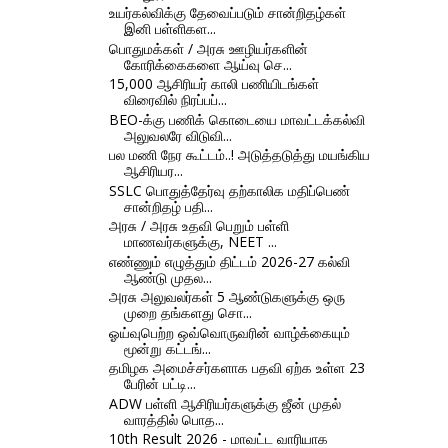
உயர்கல்விக்கு தேவைப்படும் சான்றிதழ்கள்
இனி பள்ளிகள...
பொதுமக்கள் / அரசு ஊழியர்களின்
கோரிக்கைகளை ஆய்வு செ...
15,000 ஆசிரியர் காலி பணியிடங்கள்
விரைவில் நிரப்பப்...
BEO-க்கு பணிக் கொடையை மாவட்டக்கல்வி
அலுவலரே விடுவி...
பல மணி நேர கூட்டம்..! அடுத்தடுத்து மயங்கிய
ஆசிரியர...
SSLC பொதுத்தேர்வு தற்காலிக மதிப்பெண்
சான்றிதழ் பதி...
அரசு / அரசு உதவி பெறும் பள்ளி
மாணவர்களுக்கு, NEET ...
எண்ணும் எழுத்தும் திட்டம் 2026-27 கல்வி
ஆண்டு முதல...
அரசு அலுவலர்கள் 5 ஆண்டுகளுக்கு ஒரு
முறை தங்களது சொ...
ஓய்வுபெற்ற ஒவ்வொருவரின் வாழ்க்கையும்
மூன்று கட்டங்...
தமிழக அமைச்சர்களாக பதவி ஏற்க உள்ள 23
பேரின் பட்டி...
ADW பள்ளி ஆசிரியர்களுக்கு ஜீன் முதல்
வாரத்தில் பொத...
10th Result 2026 - மாவட்ட வாரியாக