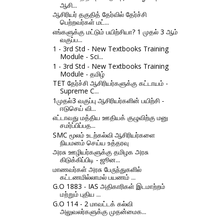
ஆசி...
ஆசிரியர் தகுதித் தேர்வில் தேர்ச்சி
பெற்றவர்கள் மட்...
எங்களுக்கு மட்டும் பயிற்சியா? 1 முதல் 3 ஆம்
வகுப்ப...
1 - 3rd Std - New Textbooks Training
Module - Sci...
1 - 3rd Std - New Textbooks Training
Module - தமிழ்
TET தேர்ச்சி ஆசிரியர்களுக்கு கட்டாயம் -
Supreme C...
1முதல்3 வகுப்பு ஆசிரியர்களின் பயிற்சி -
ஈடுசெய் வி...
எட்டாவது மத்திய ஊதியக் குழுவிற்கு மனு
சமர்ப்பிப்பத...
SMC மூலம் உடற்கல்வி ஆசிரியர்களை
நியமனம் செய்ய உத்தரவு
அரசு ஊழியர்களுக்கு தமிழக அரசு
கிடுக்கிப்பிடி - ஜூன...
மாணவர்கள் அரசு பேருந்துகளில்
கட்டணமில்லாமல் பயணம் ...
G.O 1883 - IAS அதிகாரிகள் இடமாற்றம்
மற்றும் புதிய ...
G.O 114 - 2 மாவட்டக் கல்வி
அலுவலர்களுக்கு முதன்மைக...