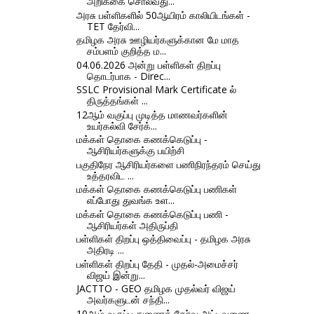
அறிக்கை சொல்வது...
அரசு பள்ளிகளில் 50ஆயிரம் காலியிடங்கள் -
TET தேர்வி...
தமிழக அரசு ஊழியர்களுக்கான மே மாத
சம்பளம் குறித்த ம...
04.06.2026 அன்று பள்ளிகள் திறப்பு
தொடர்பாக - Direc...
SSLC Provisional Mark Certificate ல்
திருத்தங்கள் ...
12ஆம் வகுப்பு முடித்த மாணவர்களின்
உயர்கல்வி சேர்க்...
மக்கள் தொகை கணக்கெடுப்பு -
ஆசிரியர்களுக்கு பயிற்சி
பகுதிநேர ஆசிரியர்களை பணிநிரந்தரம் செய்து
உத்தரவிட ...
மக்கள் தொகை கணக்கெடுப்பு பணிகள்
எப்போது துவங்க உள...
மக்கள் தொகை கணக்கெடுப்பு பணி -
ஆசிரியர்கள் அதிருப்தி
பள்ளிகள் திறப்பு ஒத்திவைப்பு - தமிழக அரசு
அதிரடி ...
பள்ளிகள் திறப்பு தேதி - முதல்-அமைச்சர்
விஜய் இன்று...
JACTTO - GEO தமிழக முதல்வர் விஜய்
அவர்களுடன் சந்தி...
10ஆம் வகுப்பு துணைத் தேர்வு அட்டவணை