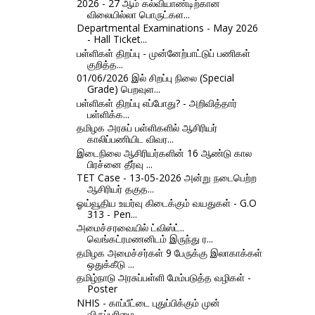
2026 - 27 ஆம் கல்வியாண்டிற்கான
விலையில்லா பொருட்கள...
Departmental Examinations - May 2026
- Hall Ticket...
பள்ளிகள் திறப்பு - முன்னேற்பாட்டுப் பணிகள்
குறித்த...
01/06/2026 இல் சிறப்பு நிலை (Special
Grade) பெறவுள...
பள்ளிகள் திறப்பு எப்போது? - அறிவித்தார்
பள்ளிக்க...
தமிழக அரசுப் பள்ளிகளில் ஆசிரியர்
காலிப்பணியிட விவர...
இடைநிலை ஆசிரியர்களின் 16 ஆண்டு கால
பிரச்னை தீர்வு ...
TET Case - 13-05-2026 அன்று நடைபெற்ற
ஆசிரியர் தகுத...
ஓய்வூதிய உயர்வு கிடைக்கும் வயதுகள் - G.O
313 - Pen...
அமைச்சரவையில் ட்விஸ்ட்..
வெங்கட்ரமணனிடம் இருந்து ர...
தமிழக அமைச்சர்கள் 9 பேருக்கு இலாகாக்கள்
ஒதுக்கீடு ...
தமிழ்நாடு அரசுப்பள்ளி மேம்படுத்த வழிகள் -
Poster
NHIS - காப்பீட்டை புதுப்பிக்கும் முன்
விருப்புரிமை...