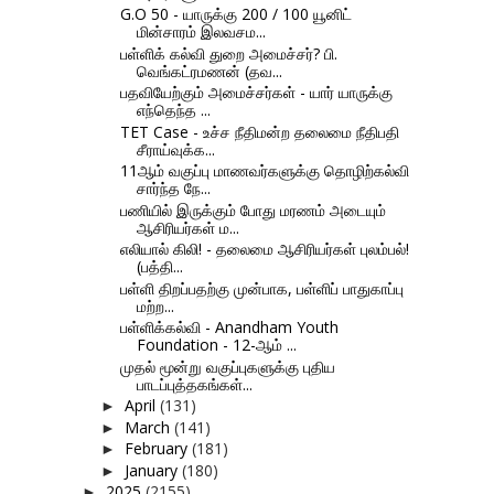
G.O 50 - யாருக்கு 200 / 100 யூனிட்
மின்சாரம் இலவசம...
பள்ளிக் கல்வி துறை அமைச்சர்? பி.
வெங்கட்ரமணன் (தவ...
பதவியேற்கும் அமைச்சர்கள் - யார் யாருக்கு
எந்தெந்த ...
TET Case - உச்ச நீதிமன்ற தலைமை நீதிபதி
சீராய்வுக்க...
11ஆம் வகுப்பு மாணவர்களுக்கு தொழிற்கல்வி
சார்ந்த நே...
பணியில் இருக்கும் போது மரணம் அடையும்
ஆசிரியர்கள் ம...
எலியால் கிலி! - தலைமை ஆசிரியர்கள் புலம்பல்!
(பத்தி...
பள்ளி திறப்பதற்கு முன்பாக, பள்ளிப் பாதுகாப்பு
மற்ற...
பள்ளிக்கல்வி - Anandham Youth
Foundation - 12-ஆம் ...
முதல் மூன்று வகுப்புகளுக்கு புதிய
பாடப்புத்தகங்கள்...
April
(131)
►
March
(141)
►
February
(181)
►
January
(180)
►
2025
(2155)
►