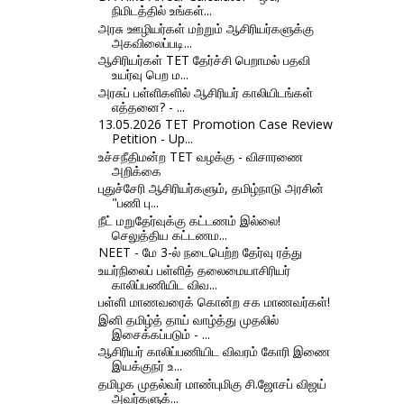
நிமிடத்தில் உங்கள்...
அரசு ஊழியர்கள் மற்றும் ஆசிரியர்களுக்கு
அகவிலைப்படி...
ஆசிரியர்கள் TET தேர்ச்சி பெறாமல் பதவி
உயர்வு பெற ம...
அரசுப் பள்ளிகளில் ஆசிரியர் காலியிடங்கள்
எத்தனை? - ...
13.05.2026 TET Promotion Case Review
Petition - Up...
உச்சநீதிமன்ற TET வழக்கு - விசாரணை
அறிக்கை
புதுச்சேரி ஆசிரியர்களும், தமிழ்நாடு அரசின்
"பணி பு...
நீட் மறுதேர்வுக்கு கட்டணம் இல்லை!
செலுத்திய கட்டணம...
NEET - மே 3-ல் நடைபெற்ற தேர்வு ரத்து
உயர்நிலைப் பள்ளித் தலைமையாசிரியர்
காலிப்பணியிட விவ...
பள்ளி மாணவரைக் கொன்ற சக மாணவர்கள்!
இனி தமிழ்த் தாய் வாழ்த்து முதலில்
இசைக்கப்படும் - ...
ஆசிரியர் காலிப்பணியிட விவரம் கோரி இணை
இயக்குநர் உ...
தமிழக முதல்வர் மாண்புமிகு சி.ஜோசப் விஜய்
அவர்களுக்...