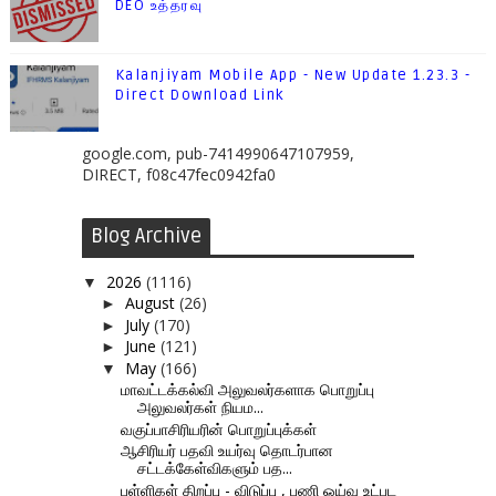
DEO உத்தரவு
Kalanjiyam Mobile App - New Update 1.23.3 -
Direct Download Link
google.com, pub-7414990647107959,
DIRECT, f08c47fec0942fa0
Blog Archive
2026
(1116)
▼
August
(26)
►
July
(170)
►
June
(121)
►
May
(166)
▼
மாவட்டக்கல்வி அலுவலர்களாக பொறுப்பு
அலுவலர்கள் நியம...
வகுப்பாசிரியரின் பொறுப்புக்கள்
ஆசிரியர் பதவி உயர்வு தொடர்பான
சட்டக்கேள்விகளும் பத...
பள்ளிகள் திறப்பு - விடுப்பு , பணி ஓய்வு உட்பட