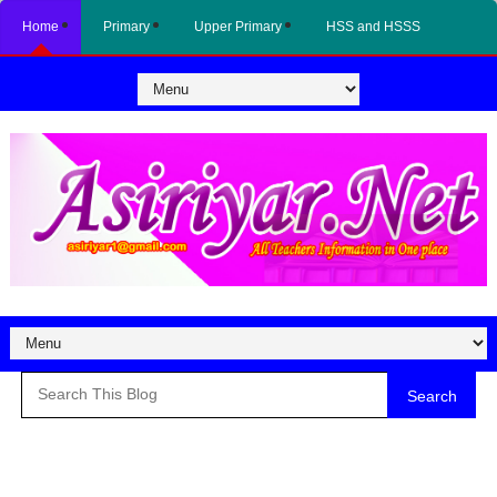
Home
Primary
Upper Primary
HSS and HSSS
Search