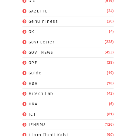
(916)
G.O
(24)
GAZETTE
(20)
Genuininess
(4)
GK
(228)
Govt Letter
(453)
GOVT NEWS
(28)
GPF
(19)
Guide
(18)
HBA
(43)
Hitech Lab
(6)
HRA
(81)
ICT
(126)
IFHRMS
(90)
Illam Thedi Kalvi