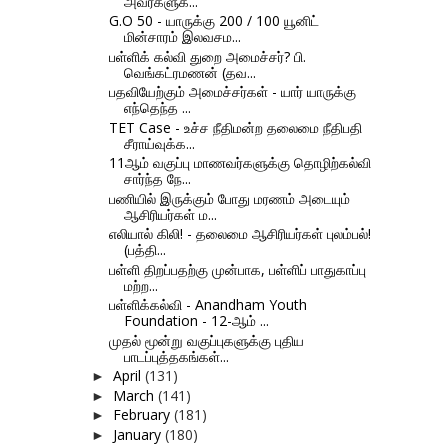
அவர்களுக்...
G.O 50 - யாருக்கு 200 / 100 யூனிட்
மின்சாரம் இலவசம...
பள்ளிக் கல்வி துறை அமைச்சர்? பி.
வெங்கட்ரமணன் (தவ...
பதவியேற்கும் அமைச்சர்கள் - யார் யாருக்கு
எந்தெந்த ...
TET Case - உச்ச நீதிமன்ற தலைமை நீதிபதி
சீராய்வுக்க...
11ஆம் வகுப்பு மாணவர்களுக்கு தொழிற்கல்வி
சார்ந்த நே...
பணியில் இருக்கும் போது மரணம் அடையும்
ஆசிரியர்கள் ம...
எலியால் கிலி! - தலைமை ஆசிரியர்கள் புலம்பல்!
(பத்தி...
பள்ளி திறப்பதற்கு முன்பாக, பள்ளிப் பாதுகாப்பு
மற்ற...
பள்ளிக்கல்வி - Anandham Youth
Foundation - 12-ஆம் ...
முதல் மூன்று வகுப்புகளுக்கு புதிய
பாடப்புத்தகங்கள்...
April
(131)
►
March
(141)
►
February
(181)
►
January
(180)
►