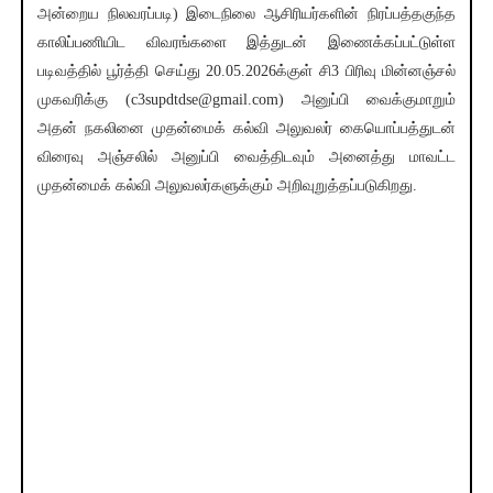
அன்றைய நிலவரப்படி) இடைநிலை ஆசிரியர்களின் நிரப்பத்தகுந்த
காலிப்பணியிட விவரங்களை இத்துடன் இணைக்கப்பட்டுள்ள
படிவத்தில் பூர்த்தி செய்து 20.05.2026க்குள் சி3 பிரிவு மின்னஞ்சல்
முகவரிக்கு (c3supdtdse@gmail.com) அனுப்பி வைக்குமாறும்
அதன் நகலினை முதன்மைக் கல்வி அலுவலர் கையொப்பத்துடன்
விரைவு அஞ்சலில் அனுப்பி வைத்திடவும் அனைத்து மாவட்ட
முதன்மைக் கல்வி அலுவலர்களுக்கும் அறிவுறுத்தப்படுகிறது.