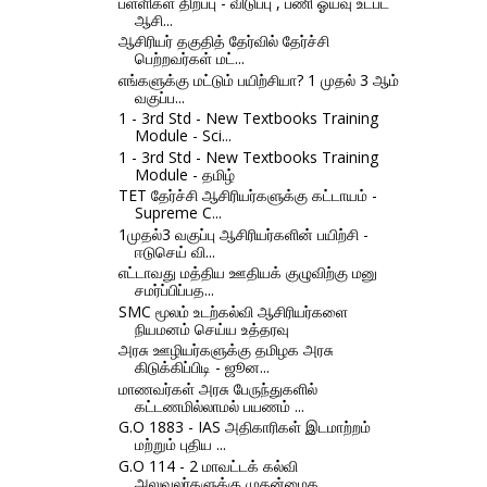
பள்ளிகள் திறப்பு - விடுப்பு , பணி ஓய்வு உட்பட
ஆசி...
ஆசிரியர் தகுதித் தேர்வில் தேர்ச்சி
பெற்றவர்கள் மட்...
எங்களுக்கு மட்டும் பயிற்சியா? 1 முதல் 3 ஆம்
வகுப்ப...
1 - 3rd Std - New Textbooks Training
Module - Sci...
1 - 3rd Std - New Textbooks Training
Module - தமிழ்
TET தேர்ச்சி ஆசிரியர்களுக்கு கட்டாயம் -
Supreme C...
1முதல்3 வகுப்பு ஆசிரியர்களின் பயிற்சி -
ஈடுசெய் வி...
எட்டாவது மத்திய ஊதியக் குழுவிற்கு மனு
சமர்ப்பிப்பத...
SMC மூலம் உடற்கல்வி ஆசிரியர்களை
நியமனம் செய்ய உத்தரவு
அரசு ஊழியர்களுக்கு தமிழக அரசு
கிடுக்கிப்பிடி - ஜூன...
மாணவர்கள் அரசு பேருந்துகளில்
கட்டணமில்லாமல் பயணம் ...
G.O 1883 - IAS அதிகாரிகள் இடமாற்றம்
மற்றும் புதிய ...
G.O 114 - 2 மாவட்டக் கல்வி
அலுவலர்களுக்கு முதன்மைக...