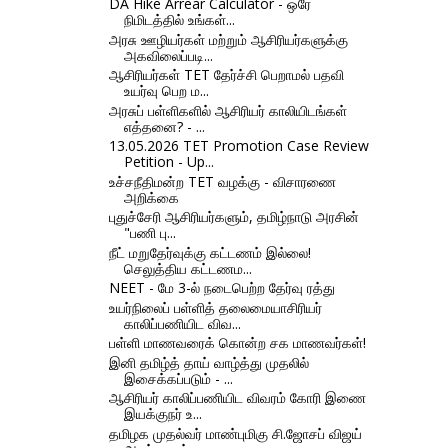
DA Hike Arrear Calculator - ஒரே
நிமிடத்தில் உங்கள்...
அரசு ஊழியர்கள் மற்றும் ஆசிரியர்களுக்கு
அகவிலைப்படி...
ஆசிரியர்கள் TET தேர்ச்சி பெறாமல் பதவி
உயர்வு பெற ம...
அரசுப் பள்ளிகளில் ஆசிரியர் காலியிடங்கள்
எத்தனை? - ...
13.05.2026 TET Promotion Case Review
Petition - Up...
உச்சநீதிமன்ற TET வழக்கு - விசாரணை
அறிக்கை
புதுச்சேரி ஆசிரியர்களும், தமிழ்நாடு அரசின்
"பணி பு...
நீட் மறுதேர்வுக்கு கட்டணம் இல்லை!
செலுத்திய கட்டணம...
NEET - மே 3-ல் நடைபெற்ற தேர்வு ரத்து
உயர்நிலைப் பள்ளித் தலைமையாசிரியர்
காலிப்பணியிட விவ...
பள்ளி மாணவரைக் கொன்ற சக மாணவர்கள்!
இனி தமிழ்த் தாய் வாழ்த்து முதலில்
இசைக்கப்படும் - ...
ஆசிரியர் காலிப்பணியிட விவரம் கோரி இணை
இயக்குநர் உ...
தமிழக முதல்வர் மாண்புமிகு சி.ஜோசப் விஜய்