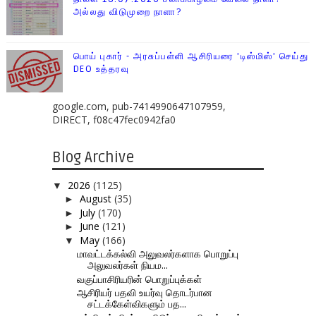
அல்லது விடுமுறை நாளா?
பொய் புகார் - அரசுப்பள்ளி ஆசிரியரை 'டிஸ்மிஸ்' செய்து
DEO உத்தரவு
google.com, pub-7414990647107959,
DIRECT, f08c47fec0942fa0
Blog Archive
2026
(1125)
▼
August
(35)
►
July
(170)
►
June
(121)
►
May
(166)
▼
மாவட்டக்கல்வி அலுவலர்களாக பொறுப்பு
அலுவலர்கள் நியம...
வகுப்பாசிரியரின் பொறுப்புக்கள்
ஆசிரியர் பதவி உயர்வு தொடர்பான
சட்டக்கேள்விகளும் பத...