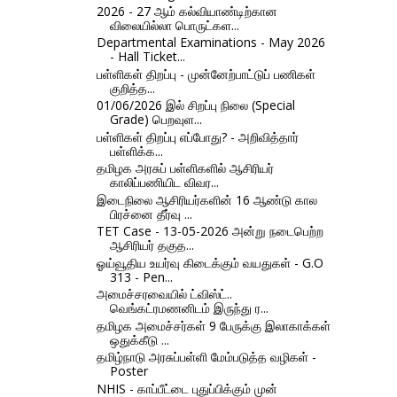
2026 - 27 ஆம் கல்வியாண்டிற்கான
விலையில்லா பொருட்கள...
Departmental Examinations - May 2026
- Hall Ticket...
பள்ளிகள் திறப்பு - முன்னேற்பாட்டுப் பணிகள்
குறித்த...
01/06/2026 இல் சிறப்பு நிலை (Special
Grade) பெறவுள...
பள்ளிகள் திறப்பு எப்போது? - அறிவித்தார்
பள்ளிக்க...
தமிழக அரசுப் பள்ளிகளில் ஆசிரியர்
காலிப்பணியிட விவர...
இடைநிலை ஆசிரியர்களின் 16 ஆண்டு கால
பிரச்னை தீர்வு ...
TET Case - 13-05-2026 அன்று நடைபெற்ற
ஆசிரியர் தகுத...
ஓய்வூதிய உயர்வு கிடைக்கும் வயதுகள் - G.O
313 - Pen...
அமைச்சரவையில் ட்விஸ்ட்..
வெங்கட்ரமணனிடம் இருந்து ர...
தமிழக அமைச்சர்கள் 9 பேருக்கு இலாகாக்கள்
ஒதுக்கீடு ...
தமிழ்நாடு அரசுப்பள்ளி மேம்படுத்த வழிகள் -
Poster
NHIS - காப்பீட்டை புதுப்பிக்கும் முன்