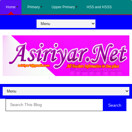
Home
Primary
Upper Primary
HSS and HSSS
Search