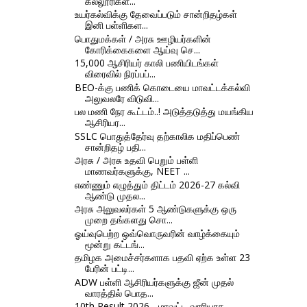
கல்லூரிகள...
உயர்கல்விக்கு தேவைப்படும் சான்றிதழ்கள்
இனி பள்ளிகள...
பொதுமக்கள் / அரசு ஊழியர்களின்
கோரிக்கைகளை ஆய்வு செ...
15,000 ஆசிரியர் காலி பணியிடங்கள்
விரைவில் நிரப்பப்...
BEO-க்கு பணிக் கொடையை மாவட்டக்கல்வி
அலுவலரே விடுவி...
பல மணி நேர கூட்டம்..! அடுத்தடுத்து மயங்கிய
ஆசிரியர...
SSLC பொதுத்தேர்வு தற்காலிக மதிப்பெண்
சான்றிதழ் பதி...
அரசு / அரசு உதவி பெறும் பள்ளி
மாணவர்களுக்கு, NEET ...
எண்ணும் எழுத்தும் திட்டம் 2026-27 கல்வி
ஆண்டு முதல...
அரசு அலுவலர்கள் 5 ஆண்டுகளுக்கு ஒரு
முறை தங்களது சொ...
ஓய்வுபெற்ற ஒவ்வொருவரின் வாழ்க்கையும்
மூன்று கட்டங்...
தமிழக அமைச்சர்களாக பதவி ஏற்க உள்ள 23
பேரின் பட்டி...
ADW பள்ளி ஆசிரியர்களுக்கு ஜீன் முதல்
வாரத்தில் பொத...
10th Result 2026 - மாவட்ட வாரியாக