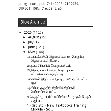
google.com, pub-7414990647107959,
DIRECT, f08c47fec0942fa0
Blog Archive
2026
(1125)
▼
August
(35)
►
July
(170)
►
June
(121)
►
May
(166)
▼
மாவட்டக்கல்வி அலுவலர்களாக பொறுப்பு
அலுவலர்கள் நியம...
வகுப்பாசிரியரின் பொறுப்புக்கள்
ஆசிரியர் பதவி உயர்வு தொடர்பான
சட்டக்கேள்விகளும் பத...
பள்ளிகள் திறப்பு - விடுப்பு , பணி ஓய்வு உட்பட
ஆசி...
ஆசிரியர் தகுதித் தேர்வில் தேர்ச்சி
பெற்றவர்கள் மட்...
எங்களுக்கு மட்டும் பயிற்சியா? 1 முதல் 3 ஆம்
வகுப்ப...
1 - 3rd Std - New Textbooks Training
Module - Sci...