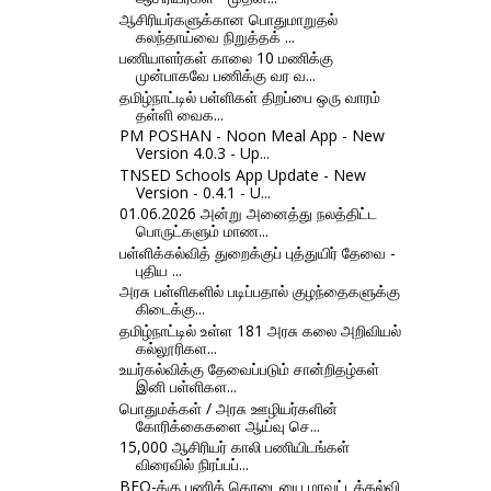
ஆசிரியர்களுக்கான பொதுமாறுதல்
கலந்தாய்வை நிறுத்தக் ...
பணியாளர்கள் காலை 10 மணிக்கு
முன்பாகவே பணிக்கு வர வ...
தமிழ்நாட்டில் பள்ளிகள் திறப்பை ஒரு வாரம்
தள்ளி வைக...
PM POSHAN - Noon Meal App - New
Version 4.0.3 - Up...
TNSED Schools App Update - New
Version - 0.4.1 - U...
01.06.2026 அன்று அனைத்து நலத்திட்ட
பொருட்களும் மாண...
பள்ளிக்கல்வித் துறைக்குப் புத்துயிர் தேவை -
புதிய ...
அரசு பள்ளிகளில் படிப்பதால் குழந்தைகளுக்கு
கிடைக்கு...
தமிழ்நாட்டில் உள்ள 181 அரசு கலை அறிவியல்
கல்லூரிகள...
உயர்கல்விக்கு தேவைப்படும் சான்றிதழ்கள்
இனி பள்ளிகள...
பொதுமக்கள் / அரசு ஊழியர்களின்
கோரிக்கைகளை ஆய்வு செ...
15,000 ஆசிரியர் காலி பணியிடங்கள்
விரைவில் நிரப்பப்...
BEO-க்கு பணிக் கொடையை மாவட்டக்கல்வி