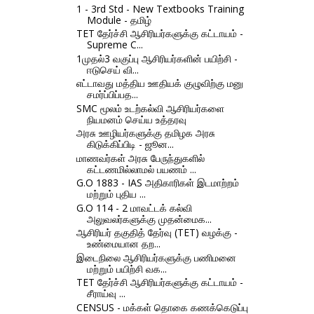
1 - 3rd Std - New Textbooks Training
Module - தமிழ்
TET தேர்ச்சி ஆசிரியர்களுக்கு கட்டாயம் -
Supreme C...
1முதல்3 வகுப்பு ஆசிரியர்களின் பயிற்சி -
ஈடுசெய் வி...
எட்டாவது மத்திய ஊதியக் குழுவிற்கு மனு
சமர்ப்பிப்பத...
SMC மூலம் உடற்கல்வி ஆசிரியர்களை
நியமனம் செய்ய உத்தரவு
அரசு ஊழியர்களுக்கு தமிழக அரசு
கிடுக்கிப்பிடி - ஜூன...
மாணவர்கள் அரசு பேருந்துகளில்
கட்டணமில்லாமல் பயணம் ...
G.O 1883 - IAS அதிகாரிகள் இடமாற்றம்
மற்றும் புதிய ...
G.O 114 - 2 மாவட்டக் கல்வி
அலுவலர்களுக்கு முதன்மைக...
ஆசிரியர் தகுதித் தேர்வு (TET) வழக்கு -
உண்மையான தற...
இடைநிலை ஆசிரியர்களுக்கு பணிமனை
மற்றும் பயிற்சி வக...
TET தேர்ச்சி ஆசிரியர்களுக்கு கட்டாயம் -
சீராய்வு ...
CENSUS - மக்கள் தொகை கணக்கெடுப்பு