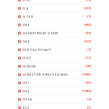
CTET
(223)
D.A
(7)
D.TED
(462)
DEE
(63)
DEPARTMENT EXAM
(231)
DGE
(7)
Did You Know??
(11)
DIET
(30)
DIKSHA
(1865)
DIRECTOR PROCEEDINGS
(92)
DPI
(1083)
DSE
(3)
DTED
(1)
ECS