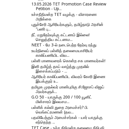
13.05.2026 TET Promotion Case Review
Petition - Up...
உச்சநீதிமன்ற TET வழக்கு - விசாரணை
அறிக்கை
புதுச்சேரி ஆசிரியர்களும், தமிழ்நாடு அரசின்
"பணி பு...
நீட் மறுதேர்வுக்கு கட்டணம் இல்லை!
செலுத்திய கட்டணம...
NEET - மே 3-ல் நடைபெற்ற தேர்வு ரத்து
உயர்நிலைப் பள்ளித் தலைமையாசிரியர்
காலிப்பணியிட விவ...
பள்ளி மாணவரைக் கொன்ற சக மாணவர்கள்!
இனி தமிழ்த் தாய் வாழ்த்து முதலில்
இசைக்கப்படும் - ...
ஆசிரியர் காலிப்பணியிட விவரம் கோரி இணை
இயக்குநர் உ...
தமிழக முதல்வர் மாண்புமிகு சி.ஜோசப் விஜய்
அவர்களுக்...
G.O 50 - யாருக்கு 200 / 100 யூனிட்
மின்சாரம் இலவசம...
பள்ளிக் கல்வி துறை அமைச்சர்? பி.
வெங்கட்ரமணன் (தவ...
பதவியேற்கும் அமைச்சர்கள் - யார் யாருக்கு
எந்தெந்த ...
TET Case - உச்ச நீதிமன்ற தலைமை நீதிபதி