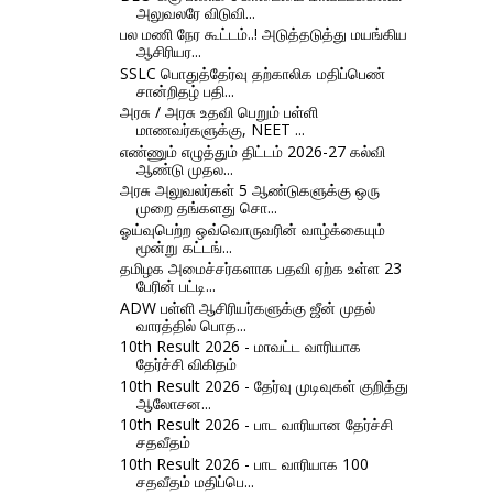
அலுவலரே விடுவி...
பல மணி நேர கூட்டம்..! அடுத்தடுத்து மயங்கிய
ஆசிரியர...
SSLC பொதுத்தேர்வு தற்காலிக மதிப்பெண்
சான்றிதழ் பதி...
அரசு / அரசு உதவி பெறும் பள்ளி
மாணவர்களுக்கு, NEET ...
எண்ணும் எழுத்தும் திட்டம் 2026-27 கல்வி
ஆண்டு முதல...
அரசு அலுவலர்கள் 5 ஆண்டுகளுக்கு ஒரு
முறை தங்களது சொ...
ஓய்வுபெற்ற ஒவ்வொருவரின் வாழ்க்கையும்
மூன்று கட்டங்...
தமிழக அமைச்சர்களாக பதவி ஏற்க உள்ள 23
பேரின் பட்டி...
ADW பள்ளி ஆசிரியர்களுக்கு ஜீன் முதல்
வாரத்தில் பொத...
10th Result 2026 - மாவட்ட வாரியாக
தேர்ச்சி விகிதம்
10th Result 2026 - தேர்வு முடிவுகள் குறித்து
ஆலோசன...
10th Result 2026 - பாட வாரியான தேர்ச்சி
சதவீதம்
10th Result 2026 - பாட வாரியாக 100
சதவீதம் மதிப்பெ...