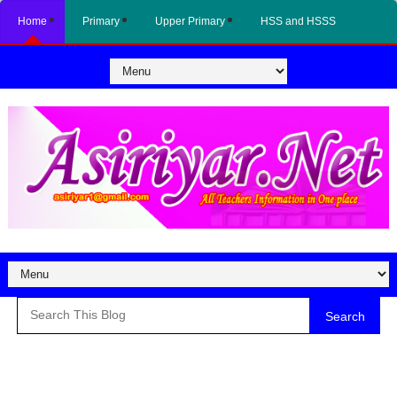
Home
Primary
Upper Primary
HSS and HSSS
Search