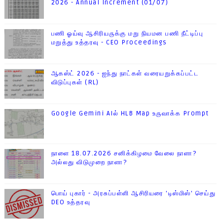
2026 - Annual Increment (01/07)
பணி ஓய்வு ஆசிரியருக்கு மறு நியமன பணி நீட்டிப்பு
மறுத்து உத்தரவு - CEO Proceedings
ஆகஸ்ட் 2026 - ஐந்து நாட்கள் வரையறுக்கப்பட்ட
விடுப்புகள் (RL)
Google Gemini AIல் HLB Map உருவாக்க Prompt
நாளை 18.07.2026 சனிக்கிழமை வேலை நாளா?
அல்லது விடுமுறை நாளா?
பொய் புகார் - அரசுப்பள்ளி ஆசிரியரை 'டிஸ்மிஸ்' செய்து
DEO உத்தரவு