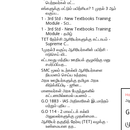
பெற்றவர்கள் மட்...
எங்களுக்கு மட்டும் பயிற்சியா? 1 முதல் 3 ஆம்
வகுப்ப...
1 - 3rd Std - New Textbooks Training
Module - Sci...
1 - 3rd Std - New Textbooks Training
Module - தமிழ்
TET தேர்ச்சி ஆசிரியர்களுக்கு கட்டாயம் -
Supreme C...
1முதல்3 வகுப்பு ஆசிரியர்களின் பயிற்சி -
ஈடுசெய் வி...
எட்டாவது மத்திய ஊதியக் குழுவிற்கு மனு
சமர்ப்பிப்பத...
SMC மூலம் உடற்கல்வி ஆசிரியர்களை
நியமனம் செய்ய உத்தரவு
அரசு ஊழியர்களுக்கு தமிழக அரசு
கிடுக்கிப்பிடி - ஜூன...
மாணவர்கள் அரசு பேருந்துகளில்
H
கட்டணமில்லாமல் பயணம் ...
அல
G.O 1883 - IAS அதிகாரிகள் இடமாற்றம்
மற்றும் புதிய ...
G
G.O 114 - 2 மாவட்டக் கல்வி
அலுவலர்களுக்கு முதன்மைக...
ஆசிரியர் தகுதித் தேர்வு (TET) வழக்கு -
ம
உண்மையான தற...