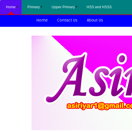
Home
Primary
Upper Primary
HSS and HSSS
Home
Contact Us
About Us