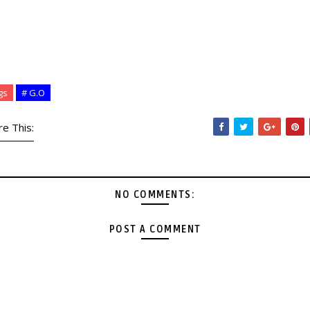
gs
# G.O
re This:
NO COMMENTS:
POST A COMMENT