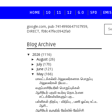
HOME
10
11
12
G.O
SPD
EMIS
google.com, pub-7414990647107959,
DIRECT, f08c47fec0942fa0
Blog Archive
2026
(1116)
▼
August
(26)
►
July
(170)
►
June
(121)
►
May
(166)
▼
மாவட்டக்கல்வி அலுவலர்களாக பொறுப்பு
அலுவலர்கள் நியம...
வகுப்பாசிரியரின் பொறுப்புக்கள்
ஆசிரியர் பதவி உயர்வு தொடர்பான
சட்டக்கேள்விகளும் பத...
பள்ளிகள் திறப்பு - விடுப்பு , பணி ஓய்வு உட்பட
ஆசி...
ஆசிரியர் தகுதித் தேர்வில் தேர்ச்சி