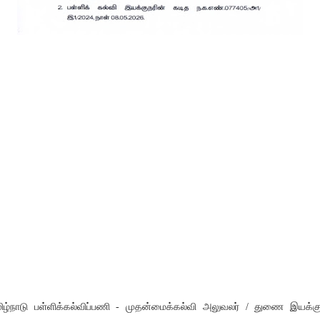
ிழ்நாடு பள்ளிக்கல்விப்பணி - முதன்மைக்கல்வி அலுவலர் / துணை இயக்கு