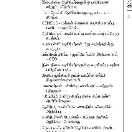
இடைநிலை ஆசிரியர்களுக்கு பணிமனை
இ
மற்றும் பயிற்சி வக...
TET தேர்ச்சி ஆசிரியர்களுக்கு கட்டாயம் -
சீராய்வு ...
CENSUS - மக்கள் தொகை கணக்கெடுப்பு
பணி - யாருக்கெல்...
ஆசிரியர்கள் பதவி உயர்வு கலந்தாய்வு எப்போது
நடத்தப்...
அரசு பள்ளி ஆசிரியர்கள் மீது அடுத்தடுத்து
சுமத்தப்ப...
பள்ளிகள் திறப்பு - முன்னேற்பாடு அறிவுரைகள்
- CEO ...
இடைநிலை ஆசிரியர்களுக்கு வழங்கப்படவுள்ள
பயிற்சியை ஒ...
தேசிய முக்கியத்துவம் வாய்ந்த கல்வி
நிறுவனங்களை தமி...
மாணவர்கள் பள்ளிக்கு பைக் ஓட்டி வந்தால்
பறிமுதல் - ...
1.6.2026 அன்று சிறப்பு நிலை எய்த உள்ள
ஆசிரியர்களுக...
ஆசிரியர் காலியிடங்களை நிரப்ப விரைவில்
அறிவிப்பு - ...
ஆசிரியர்கள் நியமனம் - தவெக தேர்தல்
அறிக்கை சொல்வது...
அரசு பள்ளிகளில் 50ஆயிரம் காலியிடங்கள் -