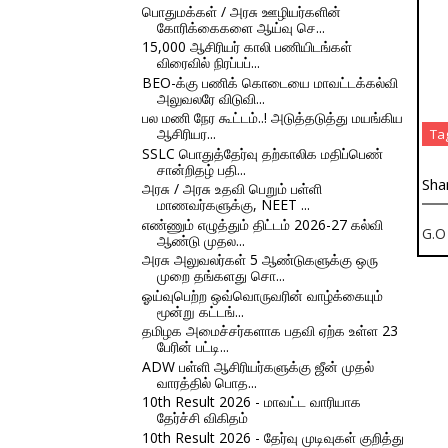
பொதுமக்கள் / அரசு ஊழியர்களின்
கோரிக்கைகளை ஆய்வு செ...
15,000 ஆசிரியர் காலி பணியிடங்கள்
விரைவில் நிரப்பப்...
BEO-க்கு பணிக் கொடையை மாவட்டக்கல்வி
அலுவலரே விடுவி...
பல மணி நேர கூட்டம்..! அடுத்தடுத்து மயங்கிய
ஆசிரியர...
Ta
SSLC பொதுத்தேர்வு தற்காலிக மதிப்பெண்
சான்றிதழ் பதி...
Sha
அரசு / அரசு உதவி பெறும் பள்ளி
மாணவர்களுக்கு, NEET ...
எண்ணும் எழுத்தும் திட்டம் 2026-27 கல்வி
G.O
ஆண்டு முதல...
அரசு அலுவலர்கள் 5 ஆண்டுகளுக்கு ஒரு
முறை தங்களது சொ...
ஓய்வுபெற்ற ஒவ்வொருவரின் வாழ்க்கையும்
மூன்று கட்டங்...
தமிழக அமைச்சர்களாக பதவி ஏற்க உள்ள 23
பேரின் பட்டி...
ADW பள்ளி ஆசிரியர்களுக்கு ஜீன் முதல்
வாரத்தில் பொத...
10th Result 2026 - மாவட்ட வாரியாக
தேர்ச்சி விகிதம்
10th Result 2026 - தேர்வு முடிவுகள் குறித்து