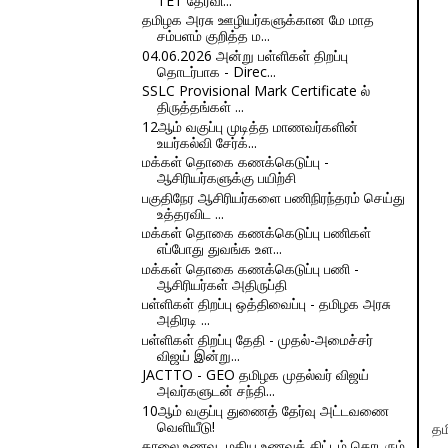
TET தேர்வி...
தமிழக அரசு ஊழியர்களுக்கான மே மாத
சம்பளம் குறித்த ம...
04.06.2026 அன்று பள்ளிகள் திறப்பு
தொடர்பாக - Direc...
SSLC Provisional Mark Certificate ல்
திருத்தங்கள் ...
12ஆம் வகுப்பு முடித்த மாணவர்களின்
உயர்கல்வி சேர்க்...
மக்கள் தொகை கணக்கெடுப்பு -
ஆசிரியர்களுக்கு பயிற்சி
பகுதிநேர ஆசிரியர்களை பணிநிரந்தரம் செய்து
உத்தரவிட ...
மக்கள் தொகை கணக்கெடுப்பு பணிகள்
எப்போது துவங்க உள...
மக்கள் தொகை கணக்கெடுப்பு பணி -
ஆசிரியர்கள் அதிருப்தி
பள்ளிகள் திறப்பு ஒத்திவைப்பு - தமிழக அரசு
அதிரடி ...
பள்ளிகள் திறப்பு தேதி - முதல்-அமைச்சர்
விஜய் இன்று...
JACTTO - GEO தமிழக முதல்வர் விஜய்
அவர்களுடன் சந்தி...
10ஆம் வகுப்பு துணைத் தேர்வு அட்டவணை
வெளியீடு!
தம
காலை உணவு, மதிய உணவுத் திட்டம் தொடரும்