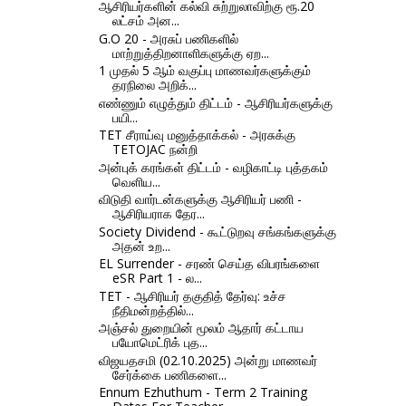
ஆசிரியர்களின் கல்வி சுற்றுலாவிற்கு ரூ.20
லட்சம் அன...
G.O 20 - அரசுப் பணிகளில்
மாற்றுத்திறனாளிகளுக்கு ஏற...
1 முதல் 5 ஆம் வகுப்பு மாணவர்களுக்கும்
தரநிலை அறிக்...
எண்​ணும் எழுத்​தும் திட்​டம் - ஆசிரியர்களுக்கு
பயி...
TET சீராய்வு மனுத்தாக்கல் - அரசுக்கு
TETOJAC நன்றி
அன்புக் கரங்கள் திட்டம் - வழிகாட்டி புத்தகம்
வெளிய...
விடுதி வார்டன்களுக்கு ஆசிரியர் பணி -
ஆசிரியராக தேர...
Society Dividend - கூட்டுறவு சங்கங்களுக்கு
அதன் உற...
EL Surrender - சரண் செய்த விபரங்களை
eSR Part 1 - ல...
TET - ஆசிரியர் தகுதித் தேர்வு: உச்ச
நீதிமன்றத்தில்...
அஞ்சல் துறையின் மூலம் ஆதார் கட்டாய
பயோமெட்ரிக் புத...
விஜயதசமி (02.10.2025) அன்று மாணவர்
சேர்க்கை பணிகளை...
Ennum Ezhuthum - Term 2 Training