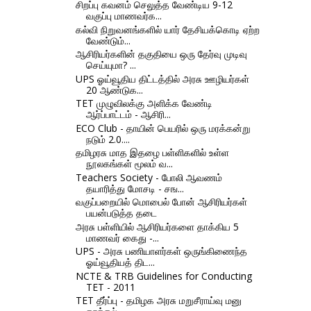
சிறப்பு கவனம் செலுத்த வேண்டிய 9-12
வகுப்பு மாணவர்க...
கல்வி நிறுவனங்களில் யார் தேசியக்கொடி ஏற்ற
வேண்டும்...
ஆசிரியர்களின் தகுதியை ஒரு தேர்வு முடிவு
செய்யுமா? ...
UPS ஓய்வூதிய திட்டத்தில் அரசு ஊழியர்கள்
20 ஆண்டுக...
TET முழுவிலக்கு அளிக்க வேண்டி
ஆர்ப்பாட்டம் - ஆசிரி...
ECO Club - தாயின் பெயரில் ஒரு மரக்கன்று
நடும் 2.0....
தமிழரசு மாத இதழை பள்ளிகளில் உள்ள
நூலகங்கள் மூலம் வ...
Teachers Society - போலி ஆவணம்
தயாரித்து மோசடி - சங...
வகுப்பறையில் மொபைல் போன் ஆசிரியர்கள்
பயன்படுத்த தடை
அரசு பள்ளியில் ஆசிரியர்களை தாக்கிய 5
மாணவர் கைது -...
UPS - அரசு பணியாளர்கள் ஒருங்கிணைந்த
ஓய்வூதியத் திட...
NCTE & TRB Guidelines for Conducting
TET - 2011
TET தீர்ப்பு - தமிழக அரசு மறுசீராய்வு மனு