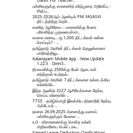
Dates For Teacher...
பள்ளிகளுக்கு காலாண்டு விடுமுறை அறிவிப்பு -
சிறப்பு...
2025-2026ஆம் ஆண்டில் PM YASASVI
திட்டத்திற்கு தெரி...
கணித ஆசிரியை - மாணவிக்கு பேனா
பரிசளித்த முதலமைச்சர...
காலை உணவு... ரூ.1,000 திட்டங்கள் என்ன
செய்யும்? - ...
தமிழ்நாடு அரசின் திட்டங்கள் தெலுங்கானா
மாநிலத்திலு...
Kalanjiyam Mobile App - New Update
1.22.5 - Direct...
தீபாவளிக்கு 2500க்கு மேல் ஆடைகள்
எடுத்தால் கூடுதல்...
தமிழ்நாடு அரசின் 7 திட்டங்களை உள்ளடக்கிய
கல்வியில்...
இந்த ஆண்டு 3227 ஆசிரியர்களை தேர்வு
செய்ய விரைவில் ...
TTSE - தமிழ்மொழி இலக்கிய திறனறித் தேர்வு
அக்டோபர் ...
நாளை 26.09.2025 அனைத்து வகைப்
பள்ளிகளுக்கும் வேலை ...
உ.பி - விசாரணைக்கு சென்ற கல்வி
அதிகாரியை பெல்ட்டால...
Earned Leave Deduction Clarifications