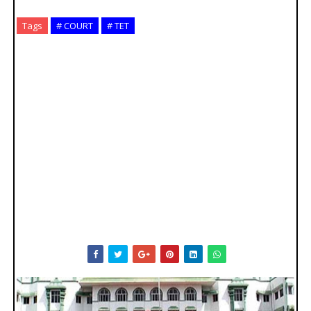
Tags
# COURT
# TET