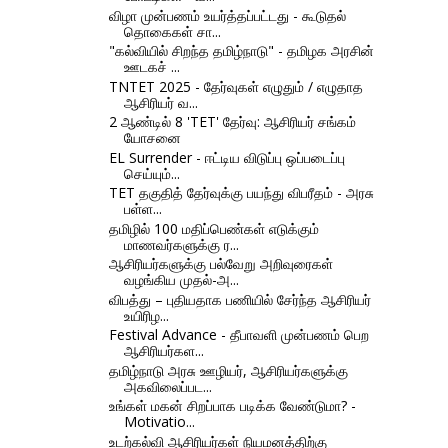
விழா முன்பணம் உயர்த்தப்பட்டது - கூடுதல்
தொகைகள் சா...
"கல்வியில் சிறந்த தமிழ்நாடு" - தமிழக அரசின்
ஊடகச் ...
TNTET 2025 - தேர்வுகள் எழுதும் / எழுதாத
ஆசிரியர் வ...
2 ஆண்டில் 8 'TET' தேர்வு: ஆசிரியர் சங்கம்
யோசனை
EL Surrender - ஈட்டிய விடுப்பு ஒப்படைப்பு
செய்யும்...
TET தகுதித் தேர்வுக்கு பயந்து விபரீதம் - அரசு
பள்ள...
தமிழில் 100 மதிப்பெண்கள் எடுக்கும்
மாணவர்களுக்கு ர...
ஆசிரியர்களுக்கு பல்வேறு அறிவுரைகள்
வழங்கிய முதல்-அ...
விபத்து – புதியதாக பணியில் சேர்ந்த ஆசிரியர்
உயிரிழ...
Festival Advance - தீபாவளி முன்பணம் பெற
ஆசிரியர்கள...
தமிழ்நாடு அரசு ஊழியர், ஆசிரியர்களுக்கு
அகவிலைப்பட...
உங்கள் மகன் சிறப்பாக படிக்க வேண்டுமா? -
Motivatio...
உடற்கல்வி ஆசிரியர்கள் நியமனத்திற்கு