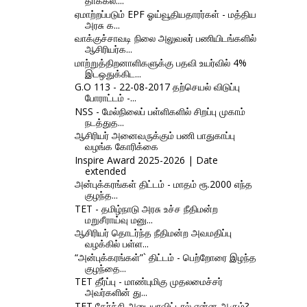
தாக்கல்....
ஏமாற்றப்படும் EPF ஓய்வூதியதாரர்கள் - மத்திய
அரசு க...
வாக்குச்சாவடி நிலை அலுவலர் பணியிடங்களில்
ஆசிரியர்க...
மாற்றுத்திறனாளிகளுக்கு பதவி உயர்வில் 4%
இடஒதுக்கிட...
G.O 113 - 22-08-2017 தற்செயல் விடுப்பு
போராட்டம் -...
NSS - மேல்நிலைப் பள்ளிகளில் சிறப்பு முகாம்
நடத்துத...
ஆசிரியர் அனைவருக்கும் பணி பாதுகாப்பு
வழங்க கோரிக்கை
Inspire Award 2025-2026 | Date
extended
அன்புக்கரங்கள் திட்டம் - மாதம் ரூ.2000 எந்த
குழந்த...
TET - தமிழ்நாடு அரசு உச்ச நீதிமன்ற
மறுசீராய்வு மனு...
ஆசிரியர் தொடர்ந்த நீதிமன்ற அவமதிப்பு
வழக்கில் பள்ள...
“அன்புக்கரங்கள்”` திட்டம் - பெற்றோரை இழந்த
குழந்தை...
TET தீர்ப்பு - மாண்புமிகு முதலமைச்சர்
அவர்களின் து...
TET தேர்ச்சி அடையாவிட்டால் என்ன ஆகும்? -