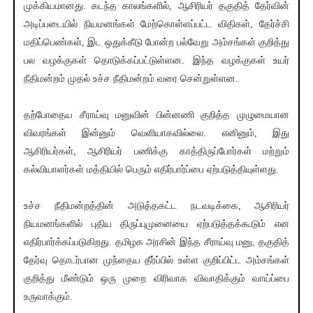
முக்கியமானது. கடந்த காலங்களில், ஆசிரியர் தகுதித் தேர்வின்
அடிப்படையில் நியமனங்கள் மேற்கொள்ளப்பட்ட விதிகள், தேர்ச்சி
மதிப்பெண்கள், இட ஒதுக்கீடு போன்ற பல்வேறு அம்சங்கள் குறித்து
பல வழக்குகள் தொடுக்கப்பட்டுள்ளன. இந்த வழக்குகள் உயர்
நீதிமன்றம் முதல் உச்ச நீதிமன்றம் வரை சென்றுள்ளன.
தற்போதைய சீராய்வு மனுவின் பின்னணி குறித்த முழுமையான
விவரங்கள் இன்னும் வெளியாகவில்லை. எனினும், இது
ஆசிரியர்கள், ஆசிரியர் பணிக்கு காத்திருப்போர்கள் மற்றும்
கல்வியாளர்கள் மத்தியில் பெரும் எதிர்பார்ப்பை ஏற்படுத்தியுள்ளது.
உச்ச நீதிமன்றத்தின் அடுத்தகட்ட நடவடிக்கை, ஆசிரியர்
நியமனங்களில் புதிய திருப்புமுனையை ஏற்படுத்தக்கூடும் என
எதிர்பார்க்கப்படுகிறது. தமிழக அரசின் இந்த சீராய்வு மனு, தகுதித்
தேர்வு தொடர்பான முந்தைய தீர்ப்பில் உள்ள குறிப்பிட்ட அம்சங்கள்
குறித்து மீண்டும் ஒரு முறை விரிவாக விவாதிக்கும் வாய்ப்பை
உருவாக்கும்.