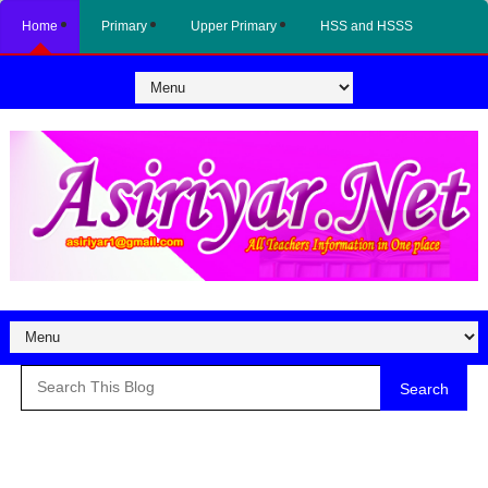
Home
Primary
Upper Primary
HSS and HSSS
Search