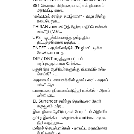
881 கௌரவ விரிவுரையாளர்கள் நியமனம் -
அறிவிப்பு, கால...
"கல்வியில் சிறந்த தமிழ்நாடு" - விழா இன்று
நடைபெறுக...
THIRAN காலாண்டுத் தேர்வு மதிப்பெண்கள்
உள்ளீடு (Mar...
UPS - ஒருங்கிணைந்த ஓய்வூதிய
திட்டத்திற்கான மத்திய ...
TNTET - ஆங்கிலத்தில் (English) படிக்க
வேண்டிய பாடத...
DIP / DNT மருத்துவ பட்டயப்
படிப்புகளுக்கான சேர்க்க...
பகுதி நேர ஆசிரியர்களுக்கு விரைவில் நல்ல
செய்தி? - ...
'அரசமைப்பு சாசனத்தின் முகப்புரை' - அரசுப்
பள்ளி ஆச...
மாணவரை நிர்வாணப்படுத்தி ராக்கிங் - அரசுப்
பள்ளி மா...
EL Surrender சார்ந்து தெளிவுரை கோரி
கருவூலம் மற்ற...
இடைநிலை ஆசிரியர்கள் போராட்டம் அறிவிப்பு
தமிழ் இலக்கிய மன்றங்கள் வாயிலாக சமூக
நீதி கருத்துக...
மன்றச் செயல்பாடுகள் - மாவட்ட அளவிலான
போட்டிகள் - வ...