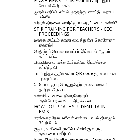
FLASH NEWS :- Observation app புதிய
செயலி அறிமுகம்...
முதல் மதிப்பெண் பெற்றதற்கு பாராட்டு: அரசுப்
பள்ளிய...
கற்றல் திறனை வளர்க்குமா அடிப்படைக் கல்வி?
STIR TRAINING FOR TEACHER'S - CEO
PROCEEDINGS
உலகை ஆட்டம் காண வைத்துள்ள கொரோனா
வைரஸ்!!
ரெஜிஸ்டர் மொபைல் நம்பர் இல்லாமல் ஆதார்
கார்ட் எப்...
புரியவில்லை என்ற பேச்சுக்கே இடமில்லை!'-
கற்பித்தலி...
பாடப்புத்தகத்தில் உள்ள QR code ஐ, சுலபமான
முறையில்...
5, 8-ம் வகுப்பு பொதுத்தேர்வுகளை கைவிட
தமிழக அரசு ப...
கல்விக் கனவை நிறைவேற்றும்
`தனியொருவன்' - `ஆரஞ்சு வ...
HOW TO UPDATE STUDENT TA IN
EMIS
சர்க்கரை நோயாளிகள் ஏன் கட்டாயம் தினமும்
30 நிமிடம்...
குடியரசு தினவிழாவில் பள்ளிக்கு வராத
தலைமையாசிரியர்...
New Star Health Insurance - Annexure 3