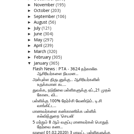
November
(195)
►
October
(203)
►
September
(106)
►
August
(56)
►
July
(121)
►
June
(304)
►
May
(297)
►
April
(239)
►
March
(320)
►
February
(305)
►
January
(365)
▼
Flash News : PTA - 3624 தற்காலிக
ஆசிரியர்களை நியமன...
அன்புள்ள திருடனுக்கு... ஆசிரியர்களின்
உருக்கமான கட...
துவக்க, நடுநிலை பள்ளிகளுக்கு ஏப்.,21 முதல்
கோடை வி...
பள்ளிக்கு 100% தேர்ச்சி வேண்டும்.. டி.சி
வாங்கிட்ட...
மாணவர்களை கண்காணிக்க பள்ளிக்
கல்வித்துறை 'செயலி'
5 மற்றும் 8 ஆம் வகுப்பு மாணவர்கள் பொதுத்
தேர்வை கண...
நாளை( 01.02.2020) 3 மாவட்ட பள்ளிகளுக்கு