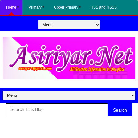
Home
Primary
Upper Primary
HSS and HSSS
Search