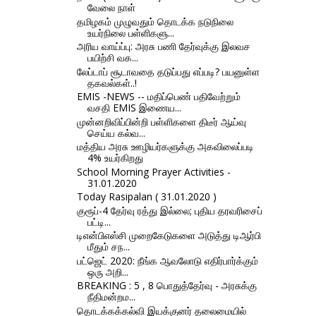
வேலை நாள்
தமிழகம் முழுவதும் தொடக்க நடுநிலை
உயர்நிலை பள்ளிகளு...
அரிய வாய்ப்பு: அரசு பணி தேர்வுக்கு இலவச
பயிற்சி வக...
லேப்டாப் சூடாவதை தடுப்பது எப்படி? பயனுள்ள
தகவல்கள்..!
EMIS -NEWS -- மதிப்பெண் பதிவேற்றும்
வசதி EMIS இணைய...
முன்னறிவிப்பின்றி பள்ளிகளை திடீர் ஆய்வு
செய்ய கல்வ...
மத்திய அரசு ஊழியர்களுக்கு அகவிலைப்படி
4% உயர்கிறது
School Morning Prayer Activities -
31.01.2020
Today Rasipalan ( 31.01.2020 )
குரூப்-4 தேர்வு ரத்து இல்லை; புதிய தரவரிசைப்
பட்டி...
டிஎன்பிஎஸ்சி முறைகேடுகளை அடுத்து டிஆர்பி
மீதும் சந...
பட்ஜெட் 2020: நீங்க ஆவலோடு எதிர்பார்க்கும்
ஒரு அறி...
BREAKING : 5 , 8 பொதுத்தேர்வு - அரசுக்கு
நீதிமன்றம...
தொடக்கக்கல்வி இயக்குனர் தலைமையில்