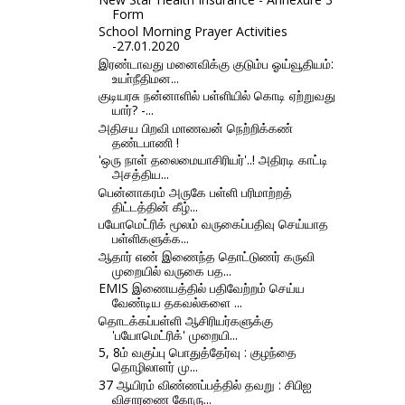
Form
School Morning Prayer Activities
-27.01.2020
இரண்டாவது மனைவிக்கு குடும்ப ஓய்வூதியம்:
உயா்நீதிமன...
குடியரசு நன்னாளில் பள்ளியில் கொடி ஏற்றுவது
யார்? -...
அதிசய பிறவி மாணவன் நெற்றிக்கண்
தண்டபாணி !
'ஒரு நாள் தலைமையாசிரியர்'..! அதிரடி காட்டி
அசத்திய...
பென்னாகரம் அருகே பள்ளி பரிமாற்றத்
திட்டத்தின் கீழ்...
பயோமெட்ரிக் மூலம் வருகைப்பதிவு செய்யாத
பள்ளிகளுக்க...
ஆதார் எண் இணைந்த தொட்டுணர் கருவி
முறையில் வருகை பத...
EMIS இணையத்தில் பதிவேற்றம் செய்ய
வேண்டிய தகவல்களை ...
தொடக்கப்பள்ளி ஆசிரியர்களுக்கு
'பயோமெட்ரிக்' முறையி...
5, 8ம் வகுப்பு பொதுத்தேர்வு : குழந்தை
தொழிலாளர் மு...
37 ஆயிரம் விண்ணப்பத்தில் தவறு : சிபிஐ
விசாரணை கோரு...