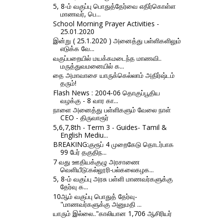
5, 8-ம் வகுப்பு பொதுத்தேர்வை எதிர்கொள்ள
மாணவர், பெ...
School Morning Prayer Activities -
25.01.2020
இன்று ( 25.1.2020 ) அனைத்து பள்ளிகளிலும்
எடுக்க வே...
வகுப்பறையில் மயக்கமடைந்த மாணவி..
மருத்துவமனையில் க...
தை அமாவாசை யாருக்கெல்லாம் அதிர்ஷ்டம்
தரும்!
Flash News : 2004-06 தொகுப்பூதிய
வழக்கு - 8 வார கா...
நாளை அனைத்து பள்ளிகளும் வேலை நாள்
CEO - திருவாரூர்
5,6,7,8th - Term 3 - Guides- Tamil &
English Mediu...
BREAKING:குரூப் 4 முறைகேடு தொடர்பாக
99 பேர் தகுதிந...
7 வது ஊதியக்குழு அரசாணை
வெளியீடு:கல்லூரி-பல்கலைகழக...
5, 8-ம் வகுப்பு அரசு பள்ளி மாணவர்களுக்கு
தேர்வு க...
10ஆம் வகுப்பு பொதுத் தேர்வு-
"மாணவர்களுக்கு அனுமதி ...
யாரும் இல்லை.."காலியான 1,706 ஆசிரியர்