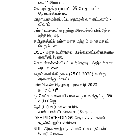
பணி" அரசு எ...
தேர்வுக்குத் தயாரா? - இப்போது படிக்க
தொடங்கியும் ம...
மாற்றியமைக்கப்பட்ட தொழில் வரி கட்டணம் -
விவரம்
பள்ளி மாணவர்களுக்கு அமைச்சர் பிறப்பித்த
உத்தரவு: அ...
தமிழகத்தில் உள்ள அரசு மற்றும் அரசு உதவி
பெறும் பள்...
DSE - அரசு உயர்நிலை, மேல்நிலைப்பள்ளிகளில்
கணினி இண...
தொடக்கக்கல்வி பட்டயத்தேர்வு - தேர்வுக்கால
அட்டவணை ...
வரும் சனிக்கிழமை (25.01.2020) அன்று
அனைத்து மாவட்ட...
பள்ளிக்கல்வித்துறை - ஜனவரி-2020
நாட்குறிப்பு!!
ரூ.7 லட்சம் வரையிலான வருமானத்துக்கு 5%
வரி பட்ஜெ...
ஆசிரியரின்றி உள்ள உபரிக்
காலிப்பணியிடங்களை ( Surpl...
DEE PROCEEDINGS-தொடக்கக் கல்வி-
உதவிபெறும் பள்ளிகள...
SBI - அரசு ஊழியர்கள் ஸ்டேட் கவர்மென்ட்
சேலரி பேக்க...