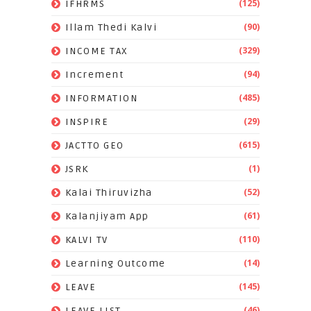
(125)
IFHRMS
(90)
Illam Thedi Kalvi
(329)
INCOME TAX
(94)
Increment
(485)
INFORMATION
(29)
INSPIRE
(615)
JACTTO GEO
(1)
JSRK
(52)
Kalai Thiruvizha
(61)
Kalanjiyam App
(110)
KALVI TV
(14)
Learning Outcome
(145)
LEAVE
(46)
LEAVE LIST