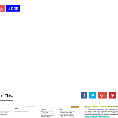
gs
# DGE
re This: