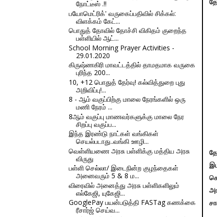
தே
நோட்டீஸ் .!!
பயோமெட்ரிக்' வருகைப்பதிவில் சிக்கல்:
விளக்கம் கேட்...
பொதுத் தோவில் தோச்சி விகிதம் குறைந்த
பள்ளியில் ஆட்...
School Morning Prayer Activities -
29.01.2020
கிருஷ்ணகிரி மாவட்டத்தில் தாமதமாக வருகை
புரிந்த 200...
10, +12 பொதுத் தேர்வு! கல்வித்துறை புது
அறிவிப்பு!...
8 - ஆம் வகுப்பிற்கு மாலை நேரங்களில் ஒரு
மணி நேரம் ...
8ஆம் வகுப்பு மாணவர்களுக்கு மாலை நேர
சிறப்பு வகுப்ப...
இந்த இரண்டு நாட்கள் வங்கிகள்
செயல்படாது..வங்கி ஊழி...
வெள்ளியணை அரசு பள்ளிக்கு மத்திய அரசு
தே
விருது
இட
பள்ளி செல்லா/ இடைநின்ற குழந்தைகள்
அனைவரும் 5 & 8 ம...
செ
விரைவில் அனைத்து அரசு பள்ளிகளிலும்
அங
எல்கேஜி, யுகேஜி...
GooglePay பயன்படுத்தி FASTag கணக்கை
சா
ரீசார்ஜ் செய்வ...