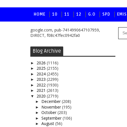
HOME
10
11
12
G.O
SPD
EMIS
google.com, pub-7414990647107959,
DIRECT, f08c47fec0942fa0
Blog Archive
2026
(1116)
►
2025
(2155)
►
2024
(2455)
►
2023
(2299)
►
2022
(1930)
►
2021
(2613)
►
2020
(2719)
▼
December
(208)
►
November
(195)
►
October
(203)
►
September
(106)
►
August
(56)
►