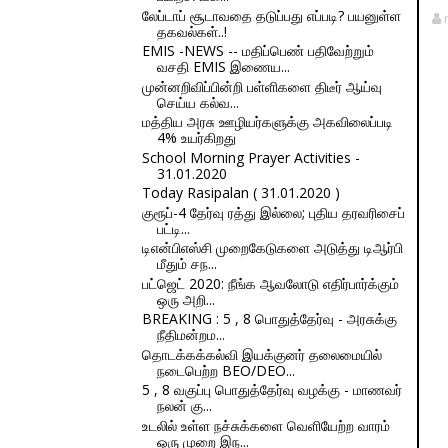
லேப்டாப் சூடாவதை தடுப்பது எப்படி? பயனுள்ள
தகவல்கள்..!
EMIS -NEWS -- மதிப்பெண் பதிவேற்றும்
வசதி EMIS இணைய...
முன்னறிவிப்பின்றி பள்ளிகளை திடீர் ஆய்வு
செய்ய கல்வ...
மத்திய அரசு ஊழியர்களுக்கு அகவிலைப்படி
4% உயர்கிறது
School Morning Prayer Activities -
31.01.2020
Today Rasipalan ( 31.01.2020 )
குரூப்-4 தேர்வு ரத்து இல்லை; புதிய தரவரிசைப்
பட்டி...
டிஎன்பிஎஸ்சி முறைகேடுகளை அடுத்து டிஆர்பி
மீதும் சந...
பட்ஜெட் 2020: நீங்க ஆவலோடு எதிர்பார்க்கும்
ஒரு அறி...
BREAKING : 5 , 8 பொதுத்தேர்வு - அரசுக்கு
நீதிமன்றம...
தொடக்கக்கல்வி இயக்குனர் தலைமையில்
நடைபெற்ற BEO/DEO...
5 , 8 வகுப்பு பொதுத்தேர்வு வழக்கு - மாணவர்
நலன் கு...
உடலில் உள்ள நச்சுக்களை வெளியேற்ற வாரம்
ஒரு முறை இந...