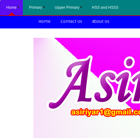
Home
Primary
Upper Primary
HSS and HSSS
Home
Contact Us
About Us