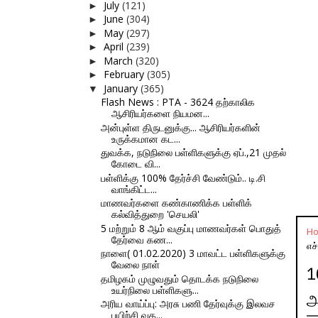
July
(121)
►
June
(304)
►
May
(297)
►
April
(239)
►
March
(320)
►
February
(305)
►
January
(365)
▼
Flash News : PTA - 3624 தற்காலிக
ஆசிரியர்களை நியமன...
அன்புள்ள திருடனுக்கு... ஆசிரியர்களின்
உருக்கமான கட...
துவக்க, நடுநிலை பள்ளிகளுக்கு ஏப்.,21 முதல்
கோடை வி...
பள்ளிக்கு 100% தேர்ச்சி வேண்டும்.. டி.சி
வாங்கிட்ட...
மாணவர்களை கண்காணிக்க பள்ளிக்
கல்வித்துறை 'செயலி'
5 மற்றும் 8 ஆம் வகுப்பு மாணவர்கள் பொதுத்
H
தேர்வை கண...
எச்
நாளை( 01.02.2020) 3 மாவட்ட பள்ளிகளுக்கு
வேலை நாள்
1
தமிழகம் முழுவதும் தொடக்க நடுநிலை
உயர்நிலை பள்ளிகளு...
அ
அரிய வாய்ப்பு: அரசு பணி தேர்வுக்கு இலவச
பயிற்சி வக...