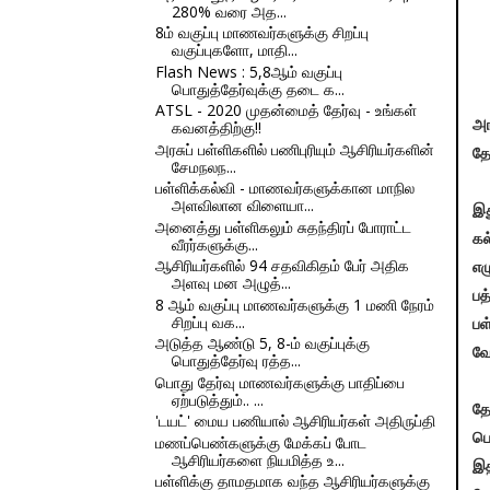
280% வரை அத...
8ம் வகுப்பு மாணவர்களுக்கு சிறப்பு
வகுப்புகளோ, மாதி...
Flash News : 5,8ஆம் வகுப்பு
பொதுத்தேர்வுக்கு தடை க...
ATSL - 2020 முதன்மைத் தேர்வு - உங்கள்
கவனத்திற்கு!!
அங
அரசுப் பள்ளிகளில் பணிபுரியும் ஆசிரியர்களின்
தே
சேமநலந...
பள்ளிக்கல்வி - மாணவர்களுக்கான மாநில
அளவிலான விளையா...
இத
அனைத்து பள்ளிகலும் சுதந்திரப் போராட்ட
கல
வீரர்களுக்கு...
ஆசிரியர்களில் 94 சதவிகிதம் பேர் அதிக
எழ
அளவு மன அழுத்...
பத
8 ஆம் வகுப்பு மாணவர்களுக்கு 1 மணி நேரம்
சிறப்பு வக...
பள
அடுத்த ஆண்டு 5, 8-ம் வகுப்புக்கு
வே
பொதுத்தேர்வு ரத்த...
பொது தேர்வு மாணவர்களுக்கு பாதிப்பை
ஏற்படுத்தும்.. ...
தே
'டயட்' மைய பணியால் ஆசிரியர்கள் அதிருப்தி
பெ
மணப்பெண்களுக்கு மேக்கப் போட
ஆசிரியர்களை நியமித்த உ...
இத
பள்ளிக்கு தாமதமாக வந்த ஆசிரியர்களுக்கு