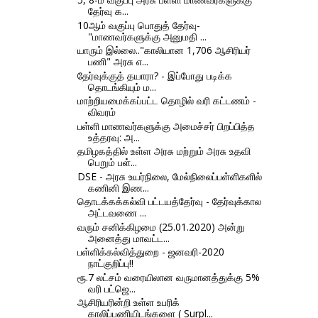
தேர்வு க...
10ஆம் வகுப்பு பொதுத் தேர்வு-
"மாணவர்களுக்கு அனுமதி ...
யாரும் இல்லை.."காலியான 1,706 ஆசிரியர்
பணி" அரசு எ...
தேர்வுக்குத் தயாரா? - இப்போது படிக்க
தொடங்கியும் ம...
மாற்றியமைக்கப்பட்ட தொழில் வரி கட்டணம் -
விவரம்
பள்ளி மாணவர்களுக்கு அமைச்சர் பிறப்பித்த
உத்தரவு: அ...
தமிழகத்தில் உள்ள அரசு மற்றும் அரசு உதவி
பெறும் பள்...
DSE - அரசு உயர்நிலை, மேல்நிலைப்பள்ளிகளில்
கணினி இண...
தொடக்கக்கல்வி பட்டயத்தேர்வு - தேர்வுக்கால
அட்டவணை ...
வரும் சனிக்கிழமை (25.01.2020) அன்று
அனைத்து மாவட்ட...
பள்ளிக்கல்வித்துறை - ஜனவரி-2020
நாட்குறிப்பு!!
ரூ.7 லட்சம் வரையிலான வருமானத்துக்கு 5%
வரி பட்ஜெ...
ஆசிரியரின்றி உள்ள உபரிக்
காலிப்பணியிடங்களை ( Surpl...