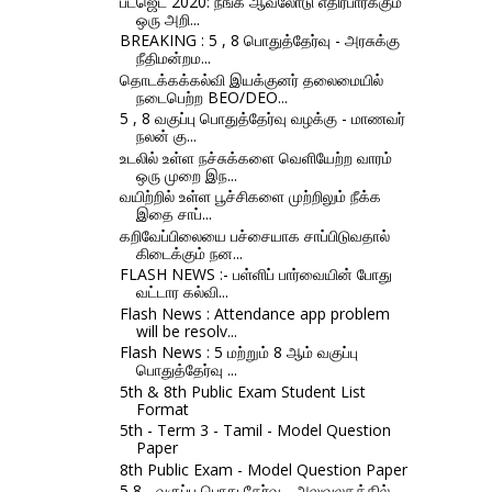
பட்ஜெட் 2020: நீங்க ஆவலோடு எதிர்பார்க்கும்
ஒரு அறி...
BREAKING : 5 , 8 பொதுத்தேர்வு - அரசுக்கு
நீதிமன்றம...
தொடக்கக்கல்வி இயக்குனர் தலைமையில்
நடைபெற்ற BEO/DEO...
5 , 8 வகுப்பு பொதுத்தேர்வு வழக்கு - மாணவர்
நலன் கு...
உடலில் உள்ள நச்சுக்களை வெளியேற்ற வாரம்
ஒரு முறை இந...
வயிற்றில் உள்ள பூச்சிகளை முற்றிலும் நீக்க
இதை சாப்...
கறிவேப்பிலையை பச்சையாக சாப்பிடுவதால்
கிடைக்கும் நன...
FLASH NEWS :- பள்ளிப் பார்வையின் போது
வட்டார கல்வி...
Flash News : Attendance app problem
will be resolv...
Flash News : 5 மற்றும் 8 ஆம் வகுப்பு
பொதுத்தேர்வு ...
5th & 8th Public Exam Student List
Format
5th - Term 3 - Tamil - Model Question
Paper
8th Public Exam - Model Question Paper
5,8 - வகுப்பு பொது தேர்வு - அலுவலகத்தில்