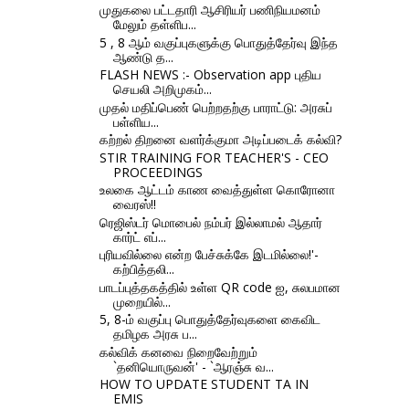
முதுகலை பட்டதாரி ஆசிரியர் பணிநியமனம்
மேலும் தள்ளிப...
5 , 8 ஆம் வகுப்புகளுக்கு பொதுத்தேர்வு இந்த
ஆண்டு த...
FLASH NEWS :- Observation app புதிய
செயலி அறிமுகம்...
முதல் மதிப்பெண் பெற்றதற்கு பாராட்டு: அரசுப்
பள்ளிய...
கற்றல் திறனை வளர்க்குமா அடிப்படைக் கல்வி?
STIR TRAINING FOR TEACHER'S - CEO
PROCEEDINGS
உலகை ஆட்டம் காண வைத்துள்ள கொரோனா
வைரஸ்!!
ரெஜிஸ்டர் மொபைல் நம்பர் இல்லாமல் ஆதார்
கார்ட் எப்...
புரியவில்லை என்ற பேச்சுக்கே இடமில்லை!'-
கற்பித்தலி...
பாடப்புத்தகத்தில் உள்ள QR code ஐ, சுலபமான
முறையில்...
5, 8-ம் வகுப்பு பொதுத்தேர்வுகளை கைவிட
தமிழக அரசு ப...
கல்விக் கனவை நிறைவேற்றும்
`தனியொருவன்' - `ஆரஞ்சு வ...
HOW TO UPDATE STUDENT TA IN
EMIS