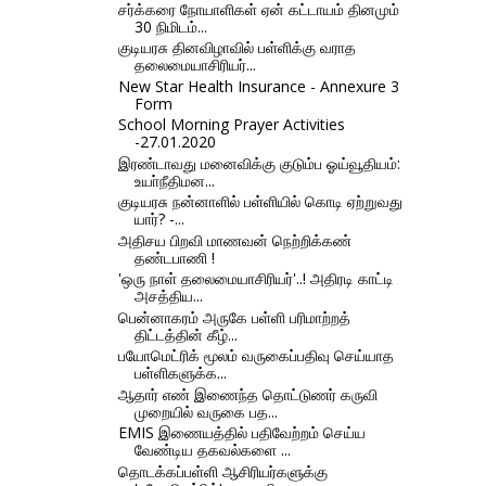
சர்க்கரை நோயாளிகள் ஏன் கட்டாயம் தினமும்
30 நிமிடம்...
குடியரசு தினவிழாவில் பள்ளிக்கு வராத
தலைமையாசிரியர்...
New Star Health Insurance - Annexure 3
Form
School Morning Prayer Activities
-27.01.2020
இரண்டாவது மனைவிக்கு குடும்ப ஓய்வூதியம்:
உயா்நீதிமன...
குடியரசு நன்னாளில் பள்ளியில் கொடி ஏற்றுவது
யார்? -...
அதிசய பிறவி மாணவன் நெற்றிக்கண்
தண்டபாணி !
'ஒரு நாள் தலைமையாசிரியர்'..! அதிரடி காட்டி
அசத்திய...
பென்னாகரம் அருகே பள்ளி பரிமாற்றத்
திட்டத்தின் கீழ்...
பயோமெட்ரிக் மூலம் வருகைப்பதிவு செய்யாத
பள்ளிகளுக்க...
ஆதார் எண் இணைந்த தொட்டுணர் கருவி
முறையில் வருகை பத...
EMIS இணையத்தில் பதிவேற்றம் செய்ய
வேண்டிய தகவல்களை ...
தொடக்கப்பள்ளி ஆசிரியர்களுக்கு