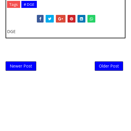
Tags
# DGE
DGE
Newer Post
Older Post