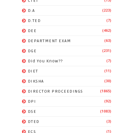
(15)
CTET
(223)
D.A
(7)
D.TED
(462)
DEE
(63)
DEPARTMENT EXAM
(231)
DGE
(7)
Did You Know??
(11)
DIET
(30)
DIKSHA
(1865)
DIRECTOR PROCEEDINGS
(92)
DPI
(1083)
DSE
(3)
DTED
(1)
ECS