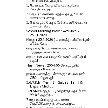
'பயோமெட்ரிக்' முறையி...
5, 8ம் வகுப்பு பொதுத்தேர்வு : குழந்தை
தொழிலாளர் மு...
37 ஆயிரம் விண்ணப்பத்தில் தவறு : சிபிஐ
விசாரணை கோரு...
5, 8-ம் வகுப்பு பொதுத்தேர்வை எதிர்கொள்ள
மாணவர், பெ...
School Morning Prayer Activities -
25.01.2020
இன்று ( 25.1.2020 ) அனைத்து பள்ளிகளிலும்
எடுக்க வே...
வகுப்பறையில் மயக்கமடைந்த மாணவி..
மருத்துவமனையில் க...
தை அமாவாசை யாருக்கெல்லாம் அதிர்ஷ்டம்
தரும்!
Flash News : 2004-06 தொகுப்பூதிய
வழக்கு - 8 வார கா...
நாளை அனைத்து பள்ளிகளும் வேலை நாள்
CEO - திருவாரூர்
5,6,7,8th - Term 3 - Guides- Tamil &
English Mediu...
BREAKING:குரூப் 4 முறைகேடு தொடர்பாக
99 பேர் தகுதிந...
7 வது ஊதியக்குழு அரசாணை
வெளியீடு:கல்லூரி-பல்கலைகழக...
5, 8-ம் வகுப்பு அரசு பள்ளி மாணவர்களுக்கு