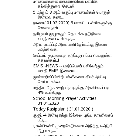
மாணவர்களை கண்காணிக்க பள்ளிக்
கல்வித்துறை 'செயலி'
5 மற்றும் 8 ஆம் வகுப்பு மாணவர்கள் பொதுத்
தேர்வை கண...
நாளை( 01.02.2020) 3 மாவட்ட பள்ளிகளுக்கு
வேலை நாள்
தமிழகம் முழுவதும் தொடக்க நடுநிலை
உயர்நிலை பள்ளிகளு...
அரிய வாய்ப்பு: அரசு பணி தேர்வுக்கு இலவச
பயிற்சி வக...
லேப்டாப் சூடாவதை தடுப்பது எப்படி? பயனுள்ள
தகவல்கள்..!
EMIS -NEWS -- மதிப்பெண் பதிவேற்றும்
வசதி EMIS இணைய...
முன்னறிவிப்பின்றி பள்ளிகளை திடீர் ஆய்வு
செய்ய கல்வ...
மத்திய அரசு ஊழியர்களுக்கு அகவிலைப்படி
4% உயர்கிறது
School Morning Prayer Activities -
31.01.2020
Today Rasipalan ( 31.01.2020 )
குரூப்-4 தேர்வு ரத்து இல்லை; புதிய தரவரிசைப்
பட்டி...
டிஎன்பிஎஸ்சி முறைகேடுகளை அடுத்து டிஆர்பி
மீதும் சந...