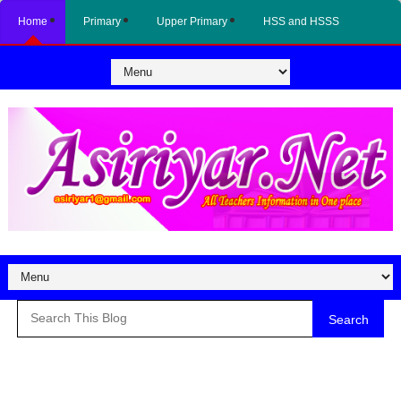
Home
Primary
Upper Primary
HSS and HSSS
Search