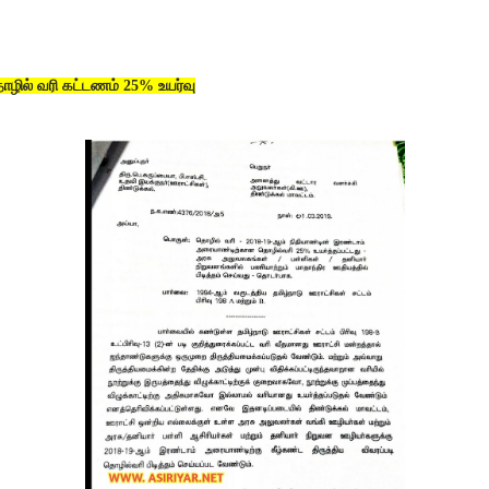
ழில் வரி கட்டணம் 25% உயர்வு