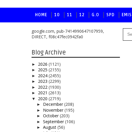
HOME
10
11
12
G.O
SPD
EMIS
google.com, pub-7414990647107959,
DIRECT, f08c47fec0942fa0
Blog Archive
2026
(1121)
►
2025
(2155)
►
2024
(2455)
►
2023
(2299)
►
2022
(1930)
►
2021
(2613)
►
2020
(2719)
▼
December
(208)
►
November
(195)
►
October
(203)
►
September
(106)
►
August
(56)
►