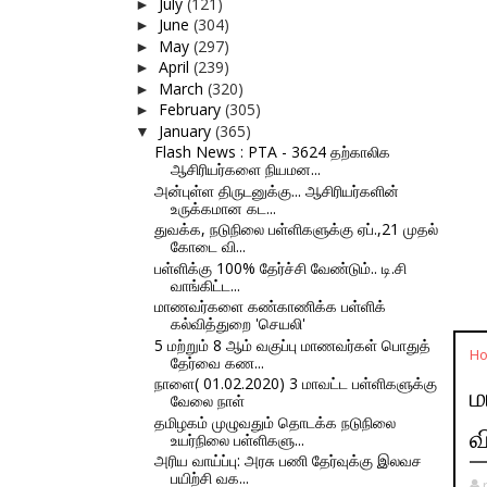
July
(121)
►
June
(304)
►
May
(297)
►
April
(239)
►
March
(320)
►
February
(305)
►
January
(365)
▼
Flash News : PTA - 3624 தற்காலிக
ஆசிரியர்களை நியமன...
அன்புள்ள திருடனுக்கு... ஆசிரியர்களின்
உருக்கமான கட...
துவக்க, நடுநிலை பள்ளிகளுக்கு ஏப்.,21 முதல்
கோடை வி...
பள்ளிக்கு 100% தேர்ச்சி வேண்டும்.. டி.சி
வாங்கிட்ட...
மாணவர்களை கண்காணிக்க பள்ளிக்
கல்வித்துறை 'செயலி'
5 மற்றும் 8 ஆம் வகுப்பு மாணவர்கள் பொதுத்
H
தேர்வை கண...
நாளை( 01.02.2020) 3 மாவட்ட பள்ளிகளுக்கு
ம
வேலை நாள்
தமிழகம் முழுவதும் தொடக்க நடுநிலை
வ
உயர்நிலை பள்ளிகளு...
அரிய வாய்ப்பு: அரசு பணி தேர்வுக்கு இலவச
பயிற்சி வக...