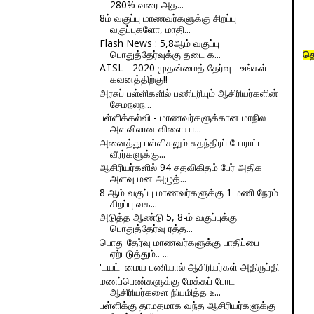
280% வரை அத...
8ம் வகுப்பு மாணவர்களுக்கு சிறப்பு
வகுப்புகளோ, மாதி...
Flash News : 5,8ஆம் வகுப்பு
பொதுத்தேர்வுக்கு தடை க...
தொ
ATSL - 2020 முதன்மைத் தேர்வு - உங்கள்
கவனத்திற்கு!!
அரசுப் பள்ளிகளில் பணிபுரியும் ஆசிரியர்களின்
சேமநலந...
பள்ளிக்கல்வி - மாணவர்களுக்கான மாநில
அளவிலான விளையா...
அனைத்து பள்ளிகலும் சுதந்திரப் போராட்ட
வீரர்களுக்கு...
ஆசிரியர்களில் 94 சதவிகிதம் பேர் அதிக
அளவு மன அழுத்...
8 ஆம் வகுப்பு மாணவர்களுக்கு 1 மணி நேரம்
சிறப்பு வக...
அடுத்த ஆண்டு 5, 8-ம் வகுப்புக்கு
பொதுத்தேர்வு ரத்த...
பொது தேர்வு மாணவர்களுக்கு பாதிப்பை
ஏற்படுத்தும்.. ...
'டயட்' மைய பணியால் ஆசிரியர்கள் அதிருப்தி
மணப்பெண்களுக்கு மேக்கப் போட
ஆசிரியர்களை நியமித்த உ...
பள்ளிக்கு தாமதமாக வந்த ஆசிரியர்களுக்கு