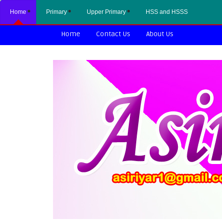
Home
Primary
Upper Primary
HSS and HSSS
Home
Contact Us
About Us