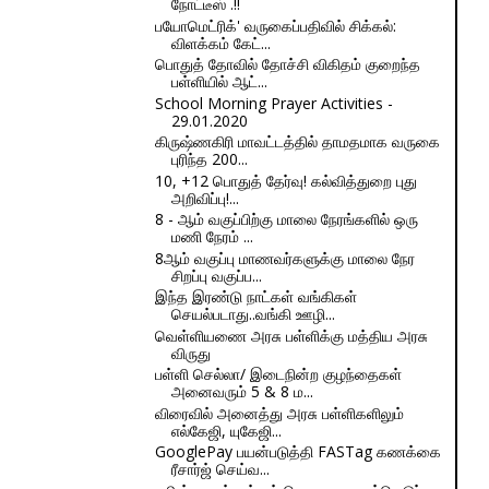
நோட்டீஸ் .!!
பயோமெட்ரிக்' வருகைப்பதிவில் சிக்கல்:
விளக்கம் கேட்...
பொதுத் தோவில் தோச்சி விகிதம் குறைந்த
பள்ளியில் ஆட்...
School Morning Prayer Activities -
29.01.2020
கிருஷ்ணகிரி மாவட்டத்தில் தாமதமாக வருகை
புரிந்த 200...
10, +12 பொதுத் தேர்வு! கல்வித்துறை புது
அறிவிப்பு!...
8 - ஆம் வகுப்பிற்கு மாலை நேரங்களில் ஒரு
மணி நேரம் ...
8ஆம் வகுப்பு மாணவர்களுக்கு மாலை நேர
சிறப்பு வகுப்ப...
இந்த இரண்டு நாட்கள் வங்கிகள்
செயல்படாது..வங்கி ஊழி...
வெள்ளியணை அரசு பள்ளிக்கு மத்திய அரசு
விருது
பள்ளி செல்லா/ இடைநின்ற குழந்தைகள்
அனைவரும் 5 & 8 ம...
விரைவில் அனைத்து அரசு பள்ளிகளிலும்
எல்கேஜி, யுகேஜி...
GooglePay பயன்படுத்தி FASTag கணக்கை
ரீசார்ஜ் செய்வ...