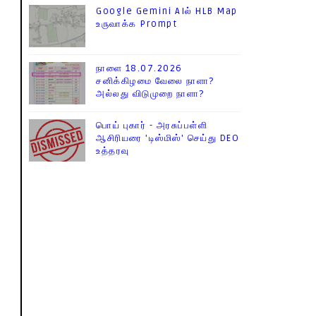
Google Gemini AIல் HLB Map
உருவாக்க Prompt
நாளை 18.07.2026
சனிக்கிழமை வேலை நாளா?
அல்லது விடுமுறை நாளா?
பொய் புகார் - அரசுப்பள்ளி
ஆசிரியரை 'டிஸ்மிஸ்' செய்து DEO
உத்தரவு