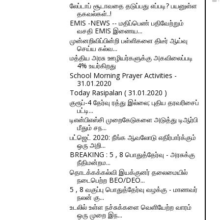
லேப்டாப் சூடாவதை தடுப்பது எப்படி? பயனுள்ள
தகவல்கள்..!
EMIS -NEWS -- மதிப்பெண் பதிவேற்றும்
வசதி EMIS இணைய...
முன்னறிவிப்பின்றி பள்ளிகளை திடீர் ஆய்வு
செய்ய கல்வ...
மத்திய அரசு ஊழியர்களுக்கு அகவிலைப்படி
4% உயர்கிறது
School Morning Prayer Activities -
31.01.2020
Today Rasipalan ( 31.01.2020 )
குரூப்-4 தேர்வு ரத்து இல்லை; புதிய தரவரிசைப்
பட்டி...
டிஎன்பிஎஸ்சி முறைகேடுகளை அடுத்து டிஆர்பி
மீதும் சந...
பட்ஜெட் 2020: நீங்க ஆவலோடு எதிர்பார்க்கும்
ஒரு அறி...
BREAKING : 5 , 8 பொதுத்தேர்வு - அரசுக்கு
நீதிமன்றம...
தொடக்கக்கல்வி இயக்குனர் தலைமையில்
நடைபெற்ற BEO/DEO...
5 , 8 வகுப்பு பொதுத்தேர்வு வழக்கு - மாணவர்
நலன் கு...
உடலில் உள்ள நச்சுக்களை வெளியேற்ற வாரம்
ஒரு முறை இந...