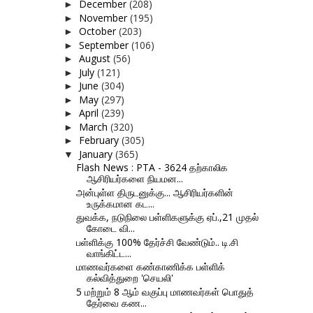
December
(208)
►
November
(195)
►
October
(203)
►
September
(106)
►
August
(56)
►
July
(121)
►
June
(304)
►
May
(297)
►
April
(239)
►
March
(320)
►
February
(305)
►
January
(365)
▼
Flash News : PTA - 3624 தற்காலிக
ஆசிரியர்களை நியமன...
அன்புள்ள திருடனுக்கு... ஆசிரியர்களின்
உருக்கமான கட...
துவக்க, நடுநிலை பள்ளிகளுக்கு ஏப்.,21 முதல்
கோடை வி...
பள்ளிக்கு 100% தேர்ச்சி வேண்டும்.. டி.சி
வாங்கிட்ட...
மாணவர்களை கண்காணிக்க பள்ளிக்
கல்வித்துறை 'செயலி'
5 மற்றும் 8 ஆம் வகுப்பு மாணவர்கள் பொதுத்
தேர்வை கண...