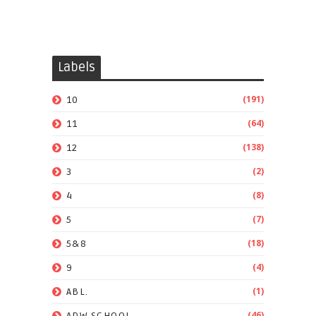
Labels
(191)
10
(64)
11
(138)
12
(2)
3
(8)
4
(7)
5
(18)
5&8
(4)
9
(1)
ABL.
(46)
ADW SCHOOL