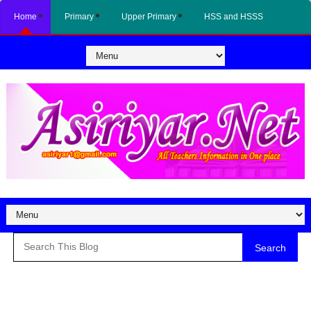
Home
Primary
Upper Primary
HSS and HSSS
Search