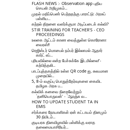
FLASH NEWS :- Observation app புதிய
செயலி அறிமுகம்...
முதல் மதிப்பெண் பெற்றதற்கு பாராட்டு: அரசுப்
பள்ளிய...
கற்றல் திறனை வளர்க்குமா அடிப்படைக் கல்வி?
STIR TRAINING FOR TEACHER'S - CEO
PROCEEDINGS
உலகை ஆட்டம் காண வைத்துள்ள கொரோனா
வைரஸ்!!
ரெஜிஸ்டர் மொபைல் நம்பர் இல்லாமல் ஆதார்
கார்ட் எப்...
புரியவில்லை என்ற பேச்சுக்கே இடமில்லை!'-
கற்பித்தலி...
பாடப்புத்தகத்தில் உள்ள QR code ஐ, சுலபமான
முறையில்...
5, 8-ம் வகுப்பு பொதுத்தேர்வுகளை கைவிட
தமிழக அரசு ப...
கல்விக் கனவை நிறைவேற்றும்
`தனியொருவன்' - `ஆரஞ்சு வ...
HOW TO UPDATE STUDENT TA IN
EMIS
சர்க்கரை நோயாளிகள் ஏன் கட்டாயம் தினமும்
30 நிமிடம்...
குடியரசு தினவிழாவில் பள்ளிக்கு வராத
தலைமையாசிரியர்...