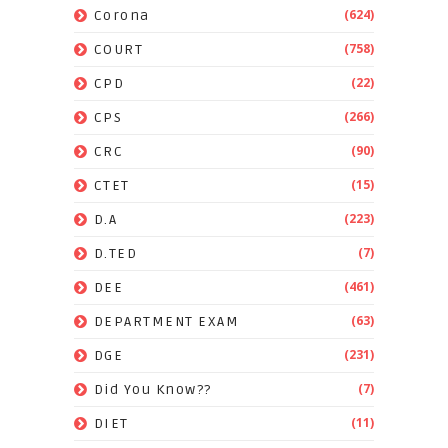
(624)
Corona
(758)
COURT
(22)
CPD
(266)
CPS
(90)
CRC
(15)
CTET
(223)
D.A
(7)
D.TED
(461)
DEE
(63)
DEPARTMENT EXAM
(231)
DGE
(7)
Did You Know??
(11)
DIET