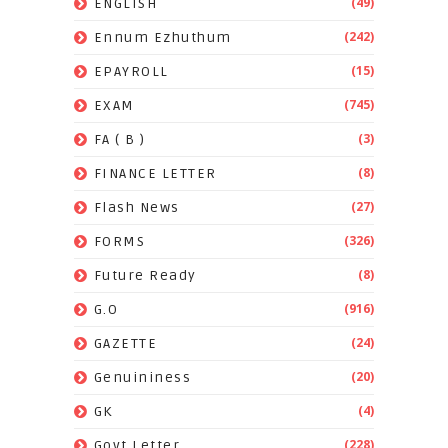
(49)
ENGLISH
(242)
Ennum Ezhuthum
(15)
EPAYROLL
(745)
EXAM
(3)
FA ( B )
(8)
FINANCE LETTER
(27)
Flash News
(326)
FORMS
(8)
Future Ready
(916)
G.O
(24)
GAZETTE
(20)
Genuininess
(4)
GK
(228)
Govt Letter