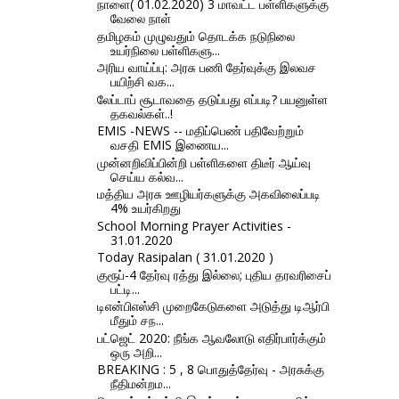
நாளை( 01.02.2020) 3 மாவட்ட பள்ளிகளுக்கு
வேலை நாள்
தமிழகம் முழுவதும் தொடக்க நடுநிலை
உயர்நிலை பள்ளிகளு...
அரிய வாய்ப்பு: அரசு பணி தேர்வுக்கு இலவச
பயிற்சி வக...
லேப்டாப் சூடாவதை தடுப்பது எப்படி? பயனுள்ள
தகவல்கள்..!
EMIS -NEWS -- மதிப்பெண் பதிவேற்றும்
வசதி EMIS இணைய...
முன்னறிவிப்பின்றி பள்ளிகளை திடீர் ஆய்வு
செய்ய கல்வ...
மத்திய அரசு ஊழியர்களுக்கு அகவிலைப்படி
4% உயர்கிறது
School Morning Prayer Activities -
31.01.2020
Today Rasipalan ( 31.01.2020 )
குரூப்-4 தேர்வு ரத்து இல்லை; புதிய தரவரிசைப்
பட்டி...
டிஎன்பிஎஸ்சி முறைகேடுகளை அடுத்து டிஆர்பி
மீதும் சந...
பட்ஜெட் 2020: நீங்க ஆவலோடு எதிர்பார்க்கும்
ஒரு அறி...
BREAKING : 5 , 8 பொதுத்தேர்வு - அரசுக்கு
நீதிமன்றம...