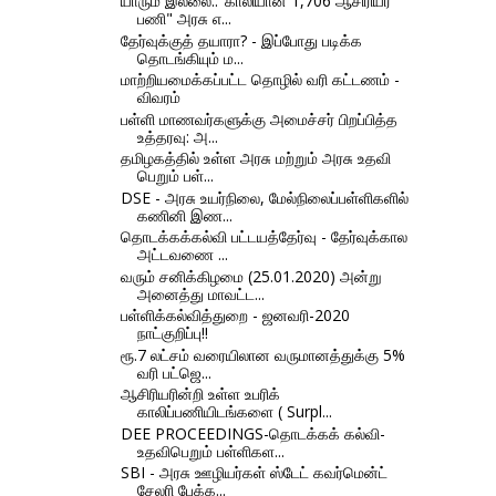
யாரும் இல்லை.."காலியான 1,706 ஆசிரியர்
பணி" அரசு எ...
தேர்வுக்குத் தயாரா? - இப்போது படிக்க
தொடங்கியும் ம...
மாற்றியமைக்கப்பட்ட தொழில் வரி கட்டணம் -
விவரம்
பள்ளி மாணவர்களுக்கு அமைச்சர் பிறப்பித்த
உத்தரவு: அ...
தமிழகத்தில் உள்ள அரசு மற்றும் அரசு உதவி
பெறும் பள்...
DSE - அரசு உயர்நிலை, மேல்நிலைப்பள்ளிகளில்
கணினி இண...
தொடக்கக்கல்வி பட்டயத்தேர்வு - தேர்வுக்கால
அட்டவணை ...
வரும் சனிக்கிழமை (25.01.2020) அன்று
அனைத்து மாவட்ட...
பள்ளிக்கல்வித்துறை - ஜனவரி-2020
நாட்குறிப்பு!!
ரூ.7 லட்சம் வரையிலான வருமானத்துக்கு 5%
வரி பட்ஜெ...
ஆசிரியரின்றி உள்ள உபரிக்
காலிப்பணியிடங்களை ( Surpl...
DEE PROCEEDINGS-தொடக்கக் கல்வி-
உதவிபெறும் பள்ளிகள...
SBI - அரசு ஊழியர்கள் ஸ்டேட் கவர்மென்ட்
சேலரி பேக்க...