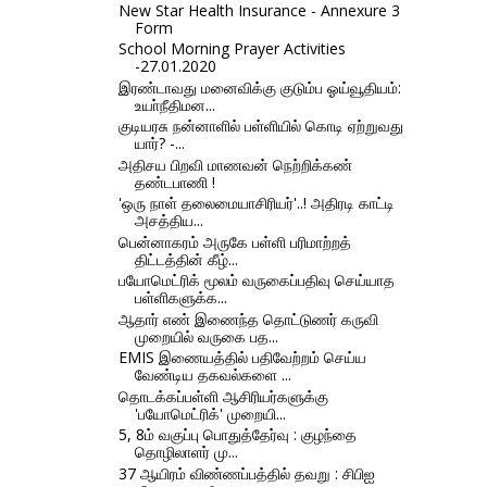
New Star Health Insurance - Annexure 3
Form
School Morning Prayer Activities
-27.01.2020
இரண்டாவது மனைவிக்கு குடும்ப ஓய்வூதியம்:
உயா்நீதிமன...
குடியரசு நன்னாளில் பள்ளியில் கொடி ஏற்றுவது
யார்? -...
அதிசய பிறவி மாணவன் நெற்றிக்கண்
தண்டபாணி !
'ஒரு நாள் தலைமையாசிரியர்'..! அதிரடி காட்டி
அசத்திய...
பென்னாகரம் அருகே பள்ளி பரிமாற்றத்
திட்டத்தின் கீழ்...
பயோமெட்ரிக் மூலம் வருகைப்பதிவு செய்யாத
பள்ளிகளுக்க...
ஆதார் எண் இணைந்த தொட்டுணர் கருவி
முறையில் வருகை பத...
EMIS இணையத்தில் பதிவேற்றம் செய்ய
வேண்டிய தகவல்களை ...
தொடக்கப்பள்ளி ஆசிரியர்களுக்கு
'பயோமெட்ரிக்' முறையி...
5, 8ம் வகுப்பு பொதுத்தேர்வு : குழந்தை
தொழிலாளர் மு...
37 ஆயிரம் விண்ணப்பத்தில் தவறு : சிபிஐ