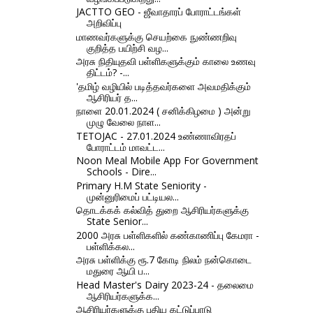
JACTTO GEO - ஜீவாதாரப் போராட்டங்கள்
அறிவிப்பு
மாணவர்களுக்கு செயற்கை நுண்ணறிவு
குறித்த பயிற்சி வழ...
அரசு நிதியுதவி பள்ளிகளுக்கும் காலை உணவு
திட்டம்? -...
'தமிழ் வழியில் படித்தவர்களை அவமதிக்கும்
ஆசிரியர் த...
நாளை 20.01.2024 ( சனிக்கிழமை ) அன்று
முழு வேலை நாள...
TETOJAC - 27.01.2024 உண்ணாவிரதப்
போராட்டம் மாவட்ட...
Noon Meal Mobile App For Government
Schools - Dire...
Primary H.M State Seniority -
முன்னுரிமைப் பட்டியல...
தொடக்கக் கல்வித் துறை ஆசிரியர்களுக்கு
State Senior...
2000 அரசு பள்ளிகளில் கண்காணிப்பு கேமரா -
பள்ளிக்கல...
அரசு பள்ளிக்கு ரூ.7 கோடி நிலம் நன்கொடை
மதுரை ஆயி ப...
Head Master's Dairy 2023-24 - தலைமை
ஆசிரியர்களுக்க...
ஆசிரியர்களுக்கு புதிய கட்டுப்பாடு