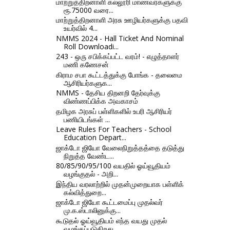
மாற்றுத்திறனாளி கல்லூரி மாணவர்களுக்கு
ரூ.75000 வரை...
மாற்றுத்திறனாளி அரசு ஊழியர்களுக்கு பதவி
உயர்வில் 4...
NMMS 2024 - Hall Ticket And Nominal
Roll Downloadi...
243 - ஒரு சபிக்கப்பட்ட வரம்! - எழுத்தாளர்
மணி கணேசன்
கிராம சபா கூட்டத்துக்கு போங்க - தலைமை
ஆசிரியர்களுக...
NMMS - தேசிய திறனறி தேர்வுக்கு
விண்ணப்பிக்க அவகாசம்
தமிழக அரசுப் பள்ளிகளில் உபரி ஆசிரியர்
பணியிடங்கள் ...
Leave Rules For Teachers - School
Education Depart...
ஜாக்டோ ஜியோ வேலைநிறுத்தத்தை தடுத்து
நிறுத்த வேண்ட...
80/85/90/95/100 வயதில் ஓய்வூதியம்
வழங்குதல் - அறி...
இந்திய வரலாற்றில் முதன்முறையாக பள்ளிக்
கல்வித்துறை...
ஜாக்டோ ஜியோ கூட்டமைப்பு முதல்வர்
மு.க.ஸ்டாலினுக்கு...
கூடுதல் ஓய்வூதியம் எந்த வயது முதல்
வழங்கப்படுகிறது...