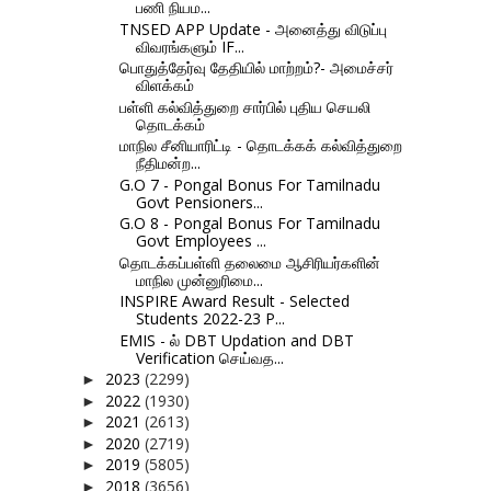
பணி நியம...
TNSED APP Update - அனைத்து விடுப்பு
விவரங்களும் IF...
பொதுத்தேர்வு தேதியில் மாற்றம்?- அமைச்சர்
விளக்கம்
பள்ளி கல்வித்துறை சார்பில் புதிய செயலி
தொடக்கம்
மாநில சீனியாரிட்டி - தொடக்கக் கல்வித்துறை
நீதிமன்ற...
G.O 7 - Pongal Bonus For Tamilnadu
Govt Pensioners...
G.O 8 - Pongal Bonus For Tamilnadu
Govt Employees ...
தொடக்கப்பள்ளி தலைமை ஆசிரியர்களின்
மாநில முன்னுரிமை...
INSPIRE Award Result - Selected
Students 2022-23 P...
EMIS - ல் DBT Updation and DBT
Verification செய்வத...
2023
(2299)
►
2022
(1930)
►
2021
(2613)
►
2020
(2719)
►
2019
(5805)
►
2018
(3656)
►