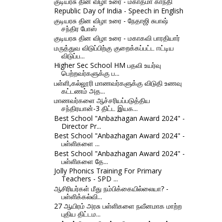
குடியரசு தின விழா உரை - மகாத்மா காந்தி
Republic Day of India - Speech in English
குடியரசு தின விழா உரை - நேதாஜி சுபாஷ்
சந்திர போஸ்
குடியரசு தின விழா உரை - மகாகவி பாரதியார்
மருத்துவ விடுப்பிற்கு குறைக்கப்பட்ட ஈட்டிய
விடுப்ப...
Higher Sec School HM பதவி உயர்வு
பெற்றவர்களுக்கு ப...
பள்ளி,கல்லூரி மாணவர்களுக்கு விடுதி உணவு
கட்டணம் அத...
மாணவர்களை ஆச்சரியப்படுத்திய
சந்திரயான்-3 திட்ட இயக...
Best School "Anbazhagan Award 2024" -
Director Pr...
Best School "Anbazhagan Award 2024" -
பள்ளிகளை ...
Best School "Anbazhagan Award 2024" -
பள்ளிகளை தே...
Jolly Phonics Training For Primary
Teachers - SPD ...
ஆசிரியர்கள் மீது நம்பிக்கையில்லையா? -
பள்ளிக்கல்வி...
27 ஆயிரம் அரசு பள்ளிகளை நவீனமாக மாற்ற
புதிய திட்டம...