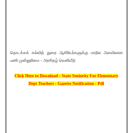
தொடக்கக் கல்வித் துறை ஆசிரியர்களுக்கு மாநில அளவிலான
பணி முன்னுரிமை - அரசிதழ் வெளியீடு
Click Here to Download - State Seniority For Elementary
Dept Teachers - Gazette Notification - Pdf