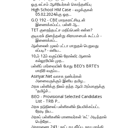
ஒரு லட்சம் ஆசிரியர்கள் கொந்தளிப்பு
High School HM Case - வழக்குகள்
05.02.2024க்கு ஒத...
G.O 192 - CBE மாநகராட்சியுடன்
இணைக்கப்பட்ட பள்ளி ஆ...
TET குறைந்தபட்ச மதிப்பெண் என்ன?
குடியரசு் தினத்தன்று கிராமசபைக் கூட்டம் -
இணைக்கப்...
ஆன்லைன் மூலம் பட்டா மாறுதல் பெறுவது
எப்படி? - எளிய...
10,ம் 12ம் வகுப்பில் தோல்வி; ஆனால்
கல்லூரியில் முத...
பள்ளிப் பார்வையின் போது BEO's BRTE's
மாதிரி வகுப்ப...
Asiriyar.Net வாசக நண்பர்கள்
அனைவருக்கும் இனிய தமிழ...
அரசு பள்ளிக்கு நிலம் தந்த ஆயி அம்மாளுக்கு
"தமிழ்ச்...
BEO - Provisional Selected Candidates
List - TRB P...
அரசு நடுநிலைப் பள்ளிகளில் நியமிக்கப்பட்ட
நேரடி நிய...
அரசுப் பள்ளிகளில் மாணவர்கள் ‘கட்' அடித்தால்
பெற்றோ...
அரசாணை 243 : நாட்டாம தீர்ப்ப, நாம மாத்தி