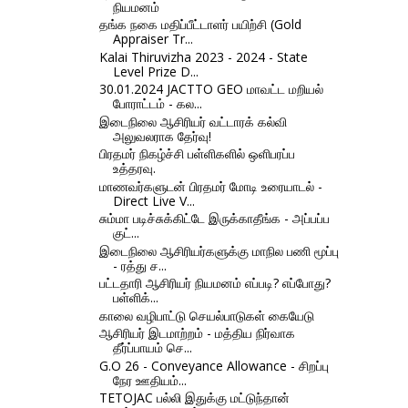
நியமனம்
தங்க நகை மதிப்பீட்டாளர் பயிற்சி (Gold
Appraiser Tr...
Kalai Thiruvizha 2023 - 2024 - State
Level Prize D...
30.01.2024 JACTTO GEO மாவட்ட மறியல்
போராட்டம் - கல...
இடைநிலை ஆசிரியர் வட்டாரக் கல்வி
அலுவலராக தேர்வு!
பிரதமர் நிகழ்ச்சி பள்ளிகளில் ஒளிபரப்ப
உத்தரவு.
மாணவர்களுடன் பிரதமர் மோடி உரையாடல் -
Direct Live V...
சும்மா படிச்சுக்கிட்டே இருக்காதீங்க - அப்பப்ப
குட்...
இடைநிலை ஆசிரியர்களுக்கு மாநில பணி மூப்பு
- ரத்து ச...
பட்டதாரி ஆசிரியர் நியமனம் எப்படி? எப்போது?
பள்ளிக்...
காலை வழிபாட்டு செயல்பாடுகள் கையேடு
ஆசிரியர் இடமாற்றம் - மத்திய நிர்வாக
தீர்ப்பாயம் செ...
G.O 26 - Conveyance Allowance - சிறப்பு
நேர ஊதியம்...
TETOJAC பல்லி இதுக்கு மட்டுந்தான்