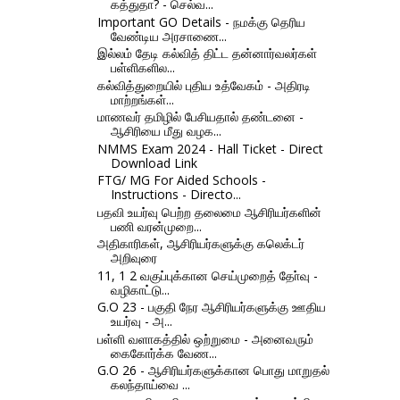
கத்துதா? - செல்வ...
Important GO Details - நமக்கு தெரிய
வேண்டிய அரசாணை...
இல்லம் தேடி கல்வித் திட்ட தன்னார்வலர்கள்
பள்ளிகளில...
கல்வித்துறையில் புதிய உத்வேகம் - அதிரடி
மாற்றங்கள்...
மாணவர் தமிழில் பேசியதால் தண்டனை -
ஆசிரியை மீது வழக...
NMMS Exam 2024 - Hall Ticket - Direct
Download Link
FTG/ MG For Aided Schools -
Instructions - Directo...
பதவி உயர்வு பெற்ற தலைமை ஆசிரியர்களின்
பணி வரன்முறை...
அதிகாரிகள், ஆசிரியர்களுக்கு கலெக்டர்
அறிவுரை
11, 1 2 வகுப்புக்கான செய்முறைத் தோ்வு -
வழிகாட்டு...
G.O 23 - பகுதி நேர ஆசிரியர்களுக்கு ஊதிய
உயர்வு - அ...
பள்ளி வளாகத்தில் ஒற்றுமை - அனைவரும்
கைகோர்க்க வேண...
G.O 26 - ஆசிரியர்களுக்கான பொது மாறுதல்
கலந்தாய்வை ...