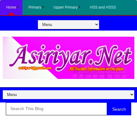
Home
Primary
Upper Primary
HSS and HSSS
Search