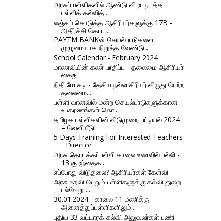
அரசுப் பள்ளிகளில் ஆண்டு விழா நடத்த
பள்ளிக் கல்வித்...
லஞ்சம் கொடுத்த ஆசிரியர்களுக்கு 17B -
அதிர்ச்சி கொட...
PAYTM BANKன் செயல்பாடுகளை
முழுமையாக நிறுத்த வேண்டு...
School Calendar - February 2024
மாணவியின் கண் பாதிப்பு - தலைமை ஆசிரியர்
கைது
நிதி மோசடி - தேசிய நல்லாசிரியர் விருது பெற்ற
தலைமை...
பள்ளி வானவில் மன்ற செயல்பாடுகளுக்கான
உபகரணங்கள் கொ...
தமிழக பள்ளிகளின் விடுமுறை பட்டியல் 2024
– வெளியீடு!
5 Days Training For Interested Teachers
- Director...
அரசு தொடக்கப்பள்ளி காலை உணவில் பல்லி -
13 குழந்தைக...
எப்போது விடுதலை? ஆசிரியர்கள் கேள்வி
அரசு உதவி பெறும் பள்ளிகளுக்கு கல்வி துறை
பல்வேறு ...
30.01.2024 - காலை 11 மணிக்கு
அனைத்துப்பள்ளிகளிலும்...
புதிய 33 வட்டாரக் கல்வி அலுவலர்கள் பணி