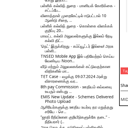
பள்ளிக் கல்வித் துறை - மானியக் கோரிக்கை -
சட்டப்பே...
வினாத்தாள் முறைகேட்டில் ஈடுபட்டால் 10
ஆண்டு சிறை, ...
பள்ளிக் கல்வித் துறை - கொள்கை விளக்கக்
குறிப்பு 20...
மாவட்ட கல்வி அலுவலர்களுக்கு இல்லம் தேடி
கல்வி திட்...
'நெட்' இருக்கிறது - கம்ப்யூட்டர் இல்லை! அரசு
பள்ளி...
TNSED Mobile App இல் பதிவேற்றம் செய்ய
வேண்டிய Noon...
வீடு மற்றும் அலுவலகங்கள் கட்டுவதற்கான
விதிகளில் மா...
Ta
TET Case - வழக்கு 09.07.2024 அன்று
விசாரணைக்கு வர...
Sha
8th pay Commission - ஊதியம் எவ்வளவு
உயரும் என்பது ...
EMIS New Update - Schemes Delivered
MI
Photo Upload
ஆசிரியர்களுக்கு ஊதிய உயர்வு தர மறுத்தது
சரியே - செ...
”ஜாதி ரீதியிலான குறியீடுகளுக்கே தடை” -
நீதியரசர் (...
அரசு தொடக்க, நடுநிலைப் பள்ளிகளில்