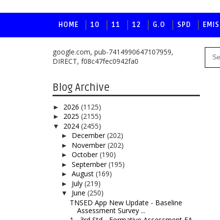
HOME
10
11
12
G.O
SPD
EMIS
google.com, pub-7414990647107959,
DIRECT, f08c47fec0942fa0
Blog Archive
2026
(1125)
►
2025
(2155)
►
2024
(2455)
▼
December
(202)
►
November
(202)
►
October
(190)
►
September
(195)
►
August
(169)
►
July
(219)
►
June
(250)
▼
TNSED App New Update - Baseline
Assessment Survey ...
1 - 3rd Std - Formative Assessment FA