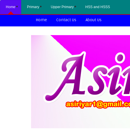
Home
Primary
Upper Primary
HSS and HSSS
Home
Contact Us
About Us