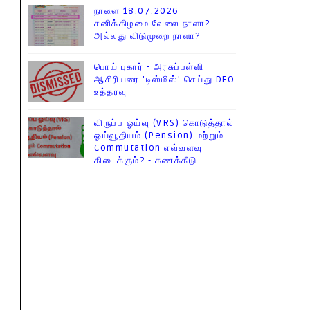
நாளை 18.07.2026
சனிக்கிழமை வேலை நாளா?
அல்லது விடுமுறை நாளா?
பொய் புகார் - அரசுப்பள்ளி
ஆசிரியரை 'டிஸ்மிஸ்' செய்து DEO
உத்தரவு
விருப்ப ஓய்வு (VRS) கொடுத்தால்
ஓய்வூதியம் (Pension) மற்றும்
Commutation எவ்வளவு
கிடைக்கும்? - கணக்கீடு