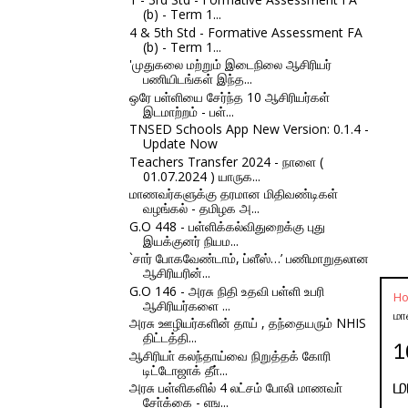
(b) - Term 1...
4 & 5th Std - Formative Assessment FA
(b) - Term 1...
'முதுகலை மற்றும் இடைநிலை ஆசிரியர்
பணியிடங்கள் இந்த...
ஒரே பள்ளியை சேர்ந்த 10 ஆசிரியர்கள்
இடமாற்றம் - பள்...
TNSED Schools App New Version: 0.1.4 -
Update Now
Teachers Transfer 2024 - நாளை (
01.07.2024 ) யாருக...
மாணவர்களுக்கு தரமான மிதிவண்டிகள்
வழங்கல் - தமிழக அ...
G.O 448 - பள்ளிக்கல்விதுறைக்கு புது
இயக்குனர் நியம...
`சார் போகவேண்டாம், ப்ளீஸ்…’ பணிமாறுதலான
ஆசிரியரின்...
G.O 146 - அரசு நிதி உதவி பள்ளி உபரி
H
ஆசிரியர்களை ...
மா
அரசு ஊழியர்களின் தாய் , தந்தையரும் NHIS
திட்டத்தி...
1
ஆசிரியா் கலந்தாய்வை நிறுத்தக் கோரி
டிட்டோஜாக் தீா்...
ம
அரசு பள்ளிகளில் 4 லட்சம் போலி மாணவா்
சோ்க்கை - எங...