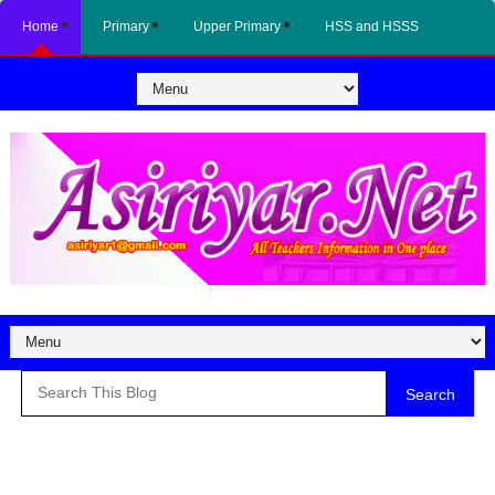
Home
Primary
Upper Primary
HSS and HSSS
Search