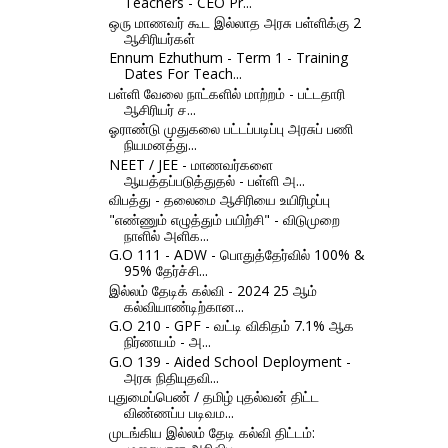
Teachers - CEO Pr...
ஒரு மாணவர் கூட இல்லாத அரசு பள்ளிக்கு 2
ஆசிரியர்கள்
Ennum Ezhuthum - Term 1 - Training
Dates For Teach...
பள்ளி வேலை நாட்களில் மாற்றம் - பட்டதாரி
ஆசிரியர் ச...
ஓராண்டு முதுகலை பட்டப்படிப்பு அரசுப் பணி
நியமனத்து...
NEET / JEE - மாணவர்களை
ஆயத்தப்படுத்துதல் - பள்ளி அ...
விபத்து - தலைமை ஆசிரியை உயிரிழப்பு
"எண்ணும் எழுத்தும் பயிற்சி" - விடுமுறை
நாளில் அளிக...
G.O 111 - ADW - பொதுத்தேர்வில் 100% &
95% தேர்ச்சி...
இல்லம் தேடிக் கல்வி - 2024 25 ஆம்
கல்வியாண்டிற்கான...
G.O 210 - GPF - வட்டி விகிதம் 7.1% ஆக
நிர்ணயம் - அ...
G.O 139 - Aided School Deployment -
அரசு நிதியுதவி...
புதுமைப்பெண் / தமிழ் புதல்வன் திட்ட
விண்ணப்ப படிவம...
முடங்கிய இல்லம் தேடி கல்வி திட்டம்: