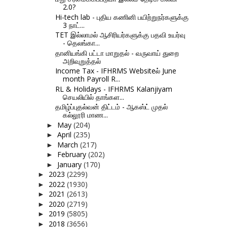
2.0?
Hi-tech lab - புதிய கணினி பயிற்றுநர்களுக்கு
3 நாட்...
TET இல்லாமல் ஆசிரியர்களுக்கு பதவி உயர்வு
- தெலங்கா...
தானியங்கி பட்டா மாறுதல் - வருவாய் துறை
அறிவுறுத்தல்
Income Tax - IFHRMS Websiteல் June
month Payroll R...
RL & Holidays - IFHRMS Kalanjiyam
செயலியில் தாங்கள...
தமிழ்ப்புதல்வன் திட்டம் - ஆகஸ்ட் முதல்
கல்லூரி மாண...
May
(204)
►
April
(235)
►
March
(217)
►
February
(202)
►
January
(170)
►
2023
(2299)
►
2022
(1930)
►
2021
(2613)
►
2020
(2719)
►
2019
(5805)
►
2018
(3656)
►