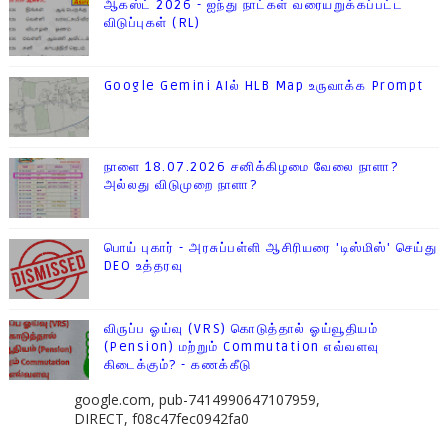
ஆகஸ்ட் 2026 - ஐந்து நாட்கள் வரையறுக்கப்பட்ட
விடுப்புகள் (RL)
Google Gemini AIல் HLB Map உருவாக்க Prompt
நாளை 18.07.2026 சனிக்கிழமை வேலை நாளா?
அல்லது விடுமுறை நாளா?
பொய் புகார் - அரசுப்பள்ளி ஆசிரியரை 'டிஸ்மிஸ்' செய்து
DEO உத்தரவு
விருப்ப ஓய்வு (VRS) கொடுத்தால் ஓய்வூதியம்
(Pension) மற்றும் Commutation எவ்வளவு
கிடைக்கும்? - கணக்கீடு
google.com, pub-7414990647107959,
DIRECT, f08c47fec0942fa0