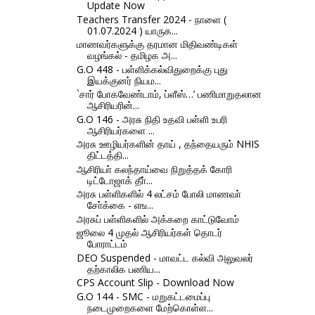
Update Now
Teachers Transfer 2024 - நாளை (
01.07.2024 ) யாருக...
மாணவர்களுக்கு தரமான மிதிவண்டிகள்
வழங்கல் - தமிழக அ...
G.O 448 - பள்ளிக்கல்விதுறைக்கு புது
இயக்குனர் நியம...
`சார் போகவேண்டாம், ப்ளீஸ்…’ பணிமாறுதலான
ஆசிரியரின்...
G.O 146 - அரசு நிதி உதவி பள்ளி உபரி
ஆசிரியர்களை ...
அரசு ஊழியர்களின் தாய் , தந்தையரும் NHIS
திட்டத்தி...
ஆசிரியா் கலந்தாய்வை நிறுத்தக் கோரி
டிட்டோஜாக் தீா்...
அரசு பள்ளிகளில் 4 லட்சம் போலி மாணவா்
சோ்க்கை - எங...
அரசுப் பள்ளிகளில் அக்கறை காட்டுவோம்
ஜூலை 4 முதல் ஆசிரியர்கள் தொடர்
போராட்டம்
DEO Suspended - மாவட்ட கல்வி அலுவலர்
தற்காலிக பணிய...
CPS Account Slip - Download Now
G.O 144 - SMC - மறுகட்டமைப்பு
நடைமுறைகளை மேற்கொள்ள...