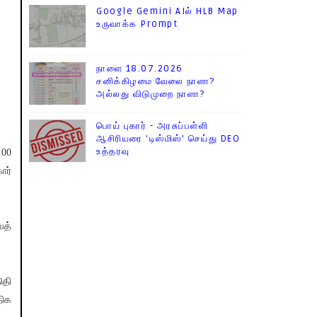
Google Gemini AIல் HLB Map
உருவாக்க Prompt
நாளை 18.07.2026
சனிக்கிழமை வேலை நாளா?
அல்லது விடுமுறை நாளா?
பொய் புகார் - அரசுப்பள்ளி
ஆசிரியரை 'டிஸ்மிஸ்' செய்து DEO
உத்தரவு
100
ார்
ைத்
ுதி
திக