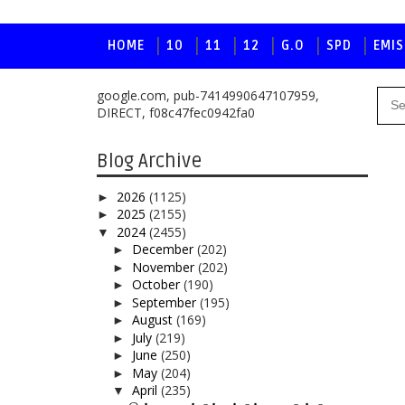
HOME
10
11
12
G.O
SPD
EMIS
google.com, pub-7414990647107959,
DIRECT, f08c47fec0942fa0
Blog Archive
2026
(1125)
►
2025
(2155)
►
2024
(2455)
▼
December
(202)
►
November
(202)
►
October
(190)
►
September
(195)
►
August
(169)
►
July
(219)
►
June
(250)
►
May
(204)
►
April
(235)
▼