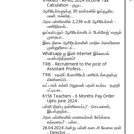
IFHRMS - APRIL 2024 Income Tax
Calculation - குழப...
ஆசிரியா்களுக்கு 30 நாள்களில் ஓய்வூதிய
பலன்: கல்வித...
அரசு பள்ளிகளில் 2,236 உபரி ஆசிரியர்கள் -
பணிநிரவல்...
ஓய்வுபெறும் ஆசிரியர்களிடம் 'பேக்கேஜ்' வசூல்
முறையா...
இடைநிலை ஆசிரியர்களின் மாநில அளவிலான
முன்னுரிமை பட்...
Whatsapp ஐ இனி Internet இல்லாமல்
பயன்படுத்தலாம்!
TRB - Recruitment to the post of
Assistant Profess...
TRB - உதவிப் பேராசிரியர் பணியிடங்களுக்கு
விண்ணப்பி...
வட்டாரக் கல்வி அலுவலர் பதவி உயர்வு - தகுதி
பட்டியல...
6156 Teachers - 6 Months Pay Order
Upto June 2024
பள்ளி திறப்பு தள்ளிவைப்பு? - செயலாளர்,
இயக்குநர்க...
அரசு பள்ளிகளில் மாணவர்கள் சேர்க்கை
எவ்வளவு? - பள்ள...
26.04.2024 அன்று பள்ளி கடைசி வேலை நாள்
- Director ...