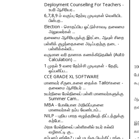
Deployment Counselling For Teachers -
உபரி ஆசிரியர...
6,7,8,9 ம் வகுப்பு தேர்வு முடிவுகள் வெளியிட
பின்பற...
Election - சொதப்பிய ஓட்டுச்சாவடி தலைமை
அலுவலர்கள் ...
தலைமை ஆசிரியருக்கு இரட்டை ஆயுள் சிறை
பள்ளிக் குழந்தைகளை அடிப்பதற்கு தடை -
பள்ளிக்கல்வி...
வருமான வரி தானாக கணக்கிடுதலின் (Auto
Calculation) ...
1 முதல் 9 வரை தேர்ச்சி முடிவுகள் - தேதி,
10
ஒப்பளிப்ப...
பே
CCE GRADE XL SOFTWARE
மாணவர் சீருடைகளை தைக்க Tailorகளை -
கூ
தலைமை ஆசிரியர் ...
உயர்நிலை மேல்நிலைப் பள்ளி மாணவர்களுக்கு
Summer Cam...
ஆன
MBA - போலியான அறிவிப்புகளை
தவ
மாணவர்கள் நம்ப வேண்டாம்...
NILP - புதிய பாரத எழுத்தறிவுத் திட்டத்துக்கு
கற்போ...
இந
அரசு மேல்நிலைப் பள்ளிகளில் உயர் கல்வி
வழிகாட்டி கு...
கா
சம்பளம் எங்கே? டபுள் மடங்கு பிடிச்சிட்டாங்க -