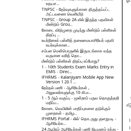
ஓட
உதயச...
TNPSC - தேர்வுகளுக்கான திருத்தப்பட்ட
அட்டவணை வெளியீடு
TNPSC - Group 2A வில் இருந்த பதவிகள்
மீண்டும் Grou...
கோடை விடுமுறை முடிந்து மீண்டும் பள்ளிகள்
திறப்பு ...
உயர்நிலைப் பள்ளித் தலைமையாசிரியர் பதவி
உயர்வுக்கான...
சம்பள மென்பொருளில் இருமடங்காக வந்த
வருமான வரித் தொ...
மீண்டும் பள்ளிகள் திறப்பு எப்போது?
1 - 10th Students Exam Marks Entry in
EMIS - Direc...
IFHRMS - Kalanjiyam Mobile App New
Version 1.20.1 ...
தேர்தல் பணி - ஆசிரியர்கள் ,
அலுவலர்களுக்கு 10 கி.ம...
1 - 5 ஆம் வகுப்பு - மூன்றாம் பருவ தொகுத்தறி
உப
மதிப்ப...
கீ
கோடை வெயிலின் பாதிப்புகளை தடுக்கும்
முறைகள் - தமிழ...
IFHRMS Portal - லில்' தொடருது குளறுபடி -
1
ஆசிரியர்க...
16
24 ஆயிரம் ஆசிரியர்கள் பணி நியமனம் ரத்து -