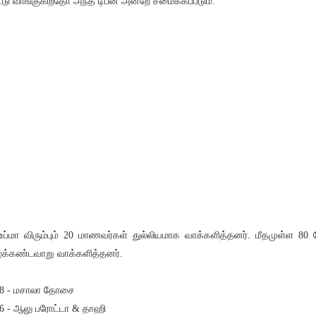
்டு வாங்குகிறதோ அந்த டிபன் அன்றே சமைக்கப்படும்.
்மா விரும்பும் 20 மாணவர்கள் துல்லியமாக வாக்களித்தனர். மீதமுள்ள 80 ப
ழ்க்கண்டவாறு வாக்களித்தனர்.
8 - மசாலா தோசை
 - ஆலு பரோட்டா & தாஹி