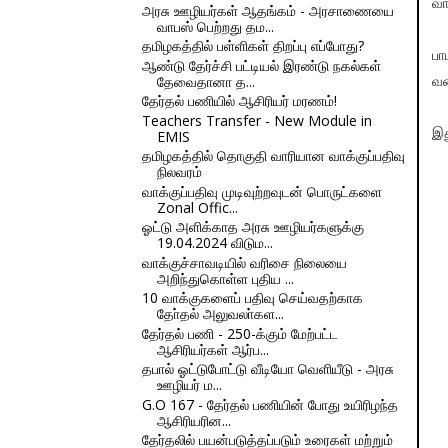
வா
அரசு ஊழியர்கள் ஆதங்கம் - அரசாணையை
வாபஸ் பெற்றது தம...
தமிழகத்தில் பள்ளிகள் திறப்பு எப்போது?
பா
ஆண்டு தேர்ச்சி பட்டியல் இரண்டு நகல்கள்
தேவைதானா த...
வர
தேர்தல் பணியில் ஆசிரியர் மரணம்!
Teachers Transfer - New Module in
இத
EMIS
தமிழகத்தில் தொகுதி வாரியான வாக்குப்பதிவு
நிலவரம்
வாக்குப்பதிவு முடிவுற்றவுடன் பொருட்களை
Zonal Offic...
ஓட்டு அளிக்காத அரசு ஊழியர்களுக்கு
19.04.2024 விடும...
வாக்குச்சாவடியில் வரிசை நிலையை
அறிந்துகொள்ள புதிய ...
10 வாக்குகளைப் பதிவு செய்வதற்காக
தோ்தல் அலுவலா்கள...
தேர்தல் பணி - 250-க்கும் மேற்பட்ட
ஆசிரியர்கள் ஆர்ப...
தபால் ஓட்டுபோட்டு வீடியோ வெளியீடு - அரசு
ஊழியர் ம...
G.O 167 - தேர்தல் பணியின் போது உயிரிழந்த
ஆசிரியரின...
தேர்தலில் பயன்படுத்தப்படும் உரைகள் மற்றும்