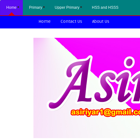
Home
Primary
Upper Primary
HSS and HSSS
Home
Contact Us
About Us