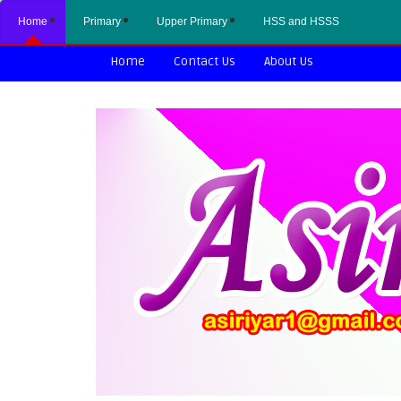
Home
Primary
Upper Primary
HSS and HSSS
Home
Contact Us
About Us