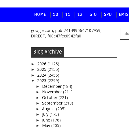
HOME
10
11
12
G.O
SPD
EMIS
google.com, pub-7414990647107959,
DIRECT, f08c47fec0942fa0
Blog Archive
2026
(1125)
►
2025
(2155)
►
2024
(2455)
►
2023
(2299)
▼
December
(184)
►
November
(211)
►
October
(221)
►
September
(218)
►
August
(205)
►
July
(175)
►
June
(176)
►
May
(205)
►