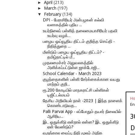
April
(213)
►
March
(197)
►
February
(134)
▼
DPI - பேராசிரியர் அன்பழகன் கல்வி
வளாகத்தில் புதிய ...
உயர்நிலைப் பள்ளித் தலைமையாசிரியர் பதவி
உயர்வு வழக்...
பழைய ஒய்வூதிய திட்டம் குறித்த செய்தி -
நிதித்துறை ...
மீண்டும் பழைய ஓய்வூதிய திட்டம்? -
தமிழ்நாட்டில் மீ...
முதலமைச்சர் அலுவலகத்தில்
அளிக்கப்பட்டுள்ள ஜாக்டோஜி...
School Calendar - March 2023
குழந்தைகளின் பள்ளி சேர்க்கைக்கான வயது
மாற்றம் குறி...
ரூ.200 கோடியில் மாநகராட்சி பள்ளிகள்
டிஜிட்டல்மயம்
H
தேசிய அறிவியல் நாள் -2023 | இந்த நாளைக்
En
கொண்டாடுவத...
Palli Parvai App - எப்போதும் தயார் நிலையில்
3
ஆசிரிய...
இட ஒதுக்கீடு என்றால் என்ன? இட ஒதுக்கீடு
D
ஏன் வேண்டும்?
வருங்கால வைப்பு நிதி மூலம் அதிக