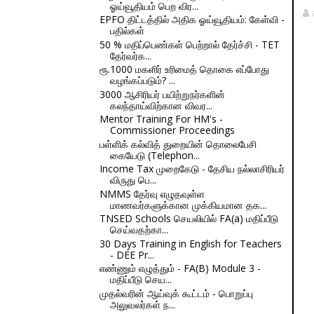
ஓய்வூதியம் பெற விர...
EPFO திட்டத்தில் அதிக ஓய்வூதியம்: கேள்வி -
பதில்கள்
50 % மதிப்பெண்கள் பெற்றால் தேர்ச்சி - TET
தேர்வர்க...
ரூ.1000 மகளிர் உரிமைத் தொகை எப்போது
வழங்கப்படும்? ...
3000 ஆசிரியர் பயிற்றுநர்களின்
கலந்தாய்விற்கான விவர...
Mentor Training For HM's -
Commissioner Proceedings
பள்ளிக் கல்வித் துறையின் தொலைபேசி
கையேடு (Telephon...
Income Tax முறைகேடு - தேசிய நல்லாசிரியர்
விருது பெ...
NMMS தேர்வு எழுதவுள்ள
மாணவர்களுக்கான முக்கியமான தக...
TNSED Schools செயலியில் FA(a) மதிப்பீடு
செய்வதற்கா...
30 Days Training in English for Teachers
- DEE Pr...
எண்ணும் எழுத்தும் - FA(B) Module 3 -
மதிப்பீடு செய...
முதல்வரின் ஆய்வுக் கூட்டம் - பொறுப்பு
அலுவலர்கள் ந...