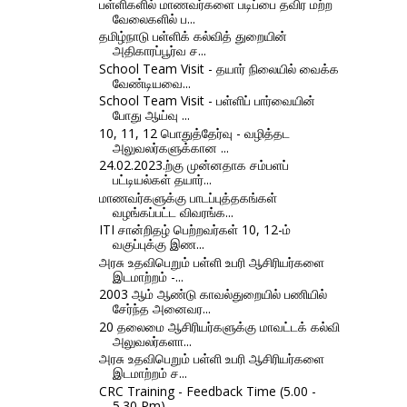
பள்ளிகளில் மாணவர்களை படிப்பை தவிர மற்ற
வேலைகளில் ப...
தமிழ்நாடு பள்ளிக் கல்வித் துறையின்
அதிகாரப்பூர்வ ச...
School Team Visit - தயார் நிலையில் வைக்க
வேண்டியவை...
School Team Visit - பள்ளிப் பார்வையின்
போது ஆய்வு ...
10, 11, 12 பொதுத்தேர்வு - வழித்தட
அலுவலர்களுக்கான ...
24.02.2023.ற்கு முன்னதாக சம்பளப்
பட்டியல்கள் தயார்...
மாணவர்களுக்கு பாடப்புத்தகங்கள்
வழங்கப்பட்ட விவரங்க...
ITI சான்றிதழ் பெற்றவர்கள் 10, 12-ம்
வகுப்புக்கு இண...
அரசு உதவிபெறும் பள்ளி உபரி ஆசிரியர்களை
இடமாற்றம் -...
2003 ஆம் ஆண்டு காவல்துறையில் பணியில்
சேர்ந்த அனைவர...
20 தலைமை ஆசிரியர்களுக்கு மாவட்டக் கல்வி
அலுவலர்களா...
அரசு உதவிபெறும் பள்ளி உபரி ஆசிரியர்களை
இடமாற்றம் ச...
CRC Training - Feedback Time (5.00 -
5.30 Pm)