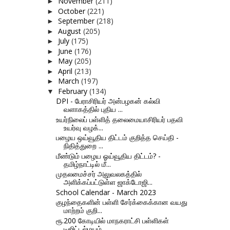
November
(211)
►
October
(221)
►
September
(218)
►
August
(205)
►
July
(175)
►
June
(176)
►
May
(205)
►
April
(213)
►
March
(197)
►
February
(134)
▼
DPI - பேராசிரியர் அன்பழகன் கல்வி
வளாகத்தில் புதிய ...
உயர்நிலைப் பள்ளித் தலைமையாசிரியர் பதவி
உயர்வு வழக்...
பழைய ஒய்வூதிய திட்டம் குறித்த செய்தி -
நிதித்துறை ...
மீண்டும் பழைய ஓய்வூதிய திட்டம்? -
தமிழ்நாட்டில் மீ...
முதலமைச்சர் அலுவலகத்தில்
அளிக்கப்பட்டுள்ள ஜாக்டோஜி...
School Calendar - March 2023
குழந்தைகளின் பள்ளி சேர்க்கைக்கான வயது
மாற்றம் குறி...
ரூ.200 கோடியில் மாநகராட்சி பள்ளிகள்
டிஜிட்டல்மயம்