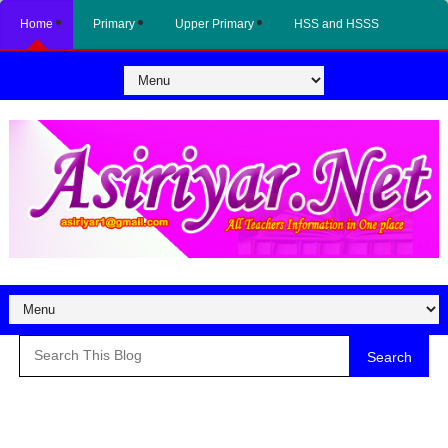
Home
Primary
Upper Primary
HSS and HSSS
Search