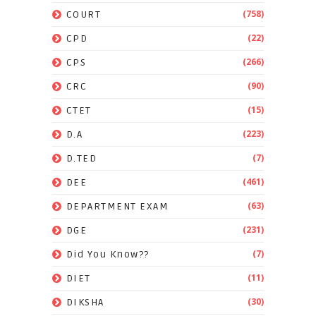
(758)
COURT
(22)
CPD
(266)
CPS
(90)
CRC
(15)
CTET
(223)
D.A
(7)
D.TED
(461)
DEE
(63)
DEPARTMENT EXAM
(231)
DGE
(7)
Did You Know??
(11)
DIET
(30)
DIKSHA