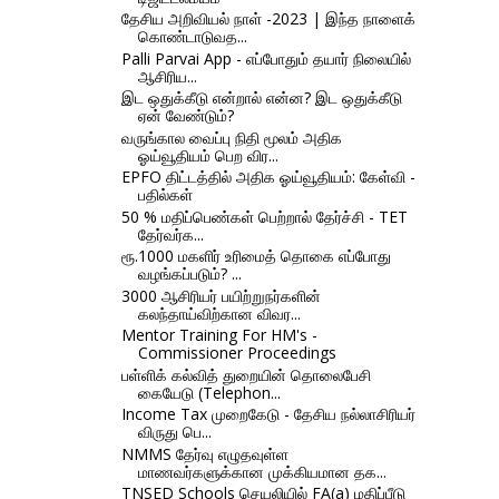
தேசிய அறிவியல் நாள் -2023 | இந்த நாளைக்
கொண்டாடுவத...
Palli Parvai App - எப்போதும் தயார் நிலையில்
ஆசிரிய...
இட ஒதுக்கீடு என்றால் என்ன? இட ஒதுக்கீடு
ஏன் வேண்டும்?
வருங்கால வைப்பு நிதி மூலம் அதிக
ஓய்வூதியம் பெற விர...
EPFO திட்டத்தில் அதிக ஓய்வூதியம்: கேள்வி -
பதில்கள்
50 % மதிப்பெண்கள் பெற்றால் தேர்ச்சி - TET
தேர்வர்க...
ரூ.1000 மகளிர் உரிமைத் தொகை எப்போது
வழங்கப்படும்? ...
3000 ஆசிரியர் பயிற்றுநர்களின்
கலந்தாய்விற்கான விவர...
Mentor Training For HM's -
Commissioner Proceedings
பள்ளிக் கல்வித் துறையின் தொலைபேசி
கையேடு (Telephon...
Income Tax முறைகேடு - தேசிய நல்லாசிரியர்
விருது பெ...
NMMS தேர்வு எழுதவுள்ள
மாணவர்களுக்கான முக்கியமான தக...
TNSED Schools செயலியில் FA(a) மதிப்பீடு