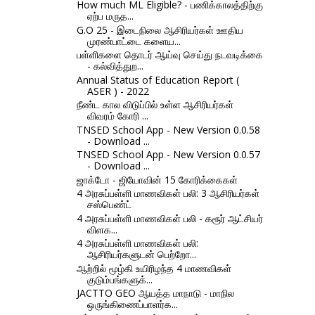
How much ML Eligible? - பணிக்காலத்திற்கு
ஏற்ப மருத...
G.O 25 - இடைநிலை ஆசிரியர்கள் ஊதிய
முரண்பாட்டை களைய...
பள்ளிகளை தொடர் ஆய்வு செய்து நடவடிக்கை
- கல்வித்துற...
Annual Status of Education Report (
ASER ) - 2022
நீண்ட கால விடுப்பில் உள்ள ஆசிரியர்கள்
விவரம் கோரி ...
TNSED School App - New Version 0.0.58
- Download ...
TNSED School App - New Version 0.0.57
- Download ...
ஜாக்டோ - ஜியோவின் 15 கோரிக்கைகள்
4 அரசுப்பள்ளி மாணவிகள் பலி: 3 ஆசிரியர்கள்
சஸ்பெண்ட்
4 அரசுப்பள்ளி மாணவிகள் பலி - கரூர் ஆட்சியர்
விளக...
4 அரசுப்பள்ளி மாணவிகள் பலி:
ஆசிரியர்களுடன் பெற்றோ...
ஆற்றில் மூழ்கி உயிரிழந்த 4 மாணவிகள்
குடும்பங்களுக்...
JACTTO GEO ஆயத்த மாநாடு - மாநில
ஒருங்கிணைப்பாளர்க...