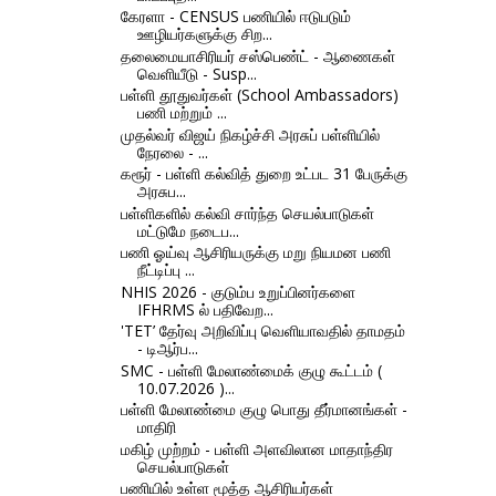
கேரளா - CENSUS பணியில் ஈடுபடும்
ஊழியர்களுக்கு சிற...
தலைமையாசிரியர் சஸ்பெண்ட் - ஆணைகள்
வெளியீடு - Susp...
பள்ளி தூதுவர்கள் (School Ambassadors)
பணி மற்றும் ...
முதல்வர் விஜய் நிகழ்ச்சி அரசுப் பள்ளியில்
நேரலை - ...
கரூர் - பள்ளி கல்வித் துறை உட்பட 31 பேருக்கு
அரசுப...
பள்ளிகளில் கல்வி சார்ந்த செயல்பாடுகள்
மட்டுமே நடைப...
பணி ஓய்வு ஆசிரியருக்கு மறு நியமன பணி
நீட்டிப்பு ...
NHIS 2026 - குடும்ப உறுப்பினர்களை
IFHRMS ல் பதிவேற...
'TET’ தேர்வு அறிவிப்பு வெளியாவதில் தாமதம்
- டிஆர்ப...
SMC - பள்ளி மேலாண்மைக் குழு கூட்டம் (
10.07.2026 )...
பள்ளி மேலாண்மை குழு பொது தீர்மானங்கள் -
மாதிரி
மகிழ் முற்றம் - பள்ளி அளவிலான மாதாந்திர
செயல்பாடுகள்
பணியில் உள்ள மூத்த ஆசிரியர்கள்