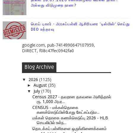
நாளை 18.07.2026 சனிக்கிழமை வேலை நாளா?
அல்லது விடுமுறை நாளா?
பொய் புகார் - அரசுப்பள்ளி ஆசிரியரை 'டிஸ்மிஸ்' செய்து
DEO உத்தரவு
google.com, pub-7414990647107959,
DIRECT, f08c47fec0942fa0
Blog Archive
2026
(1125)
▼
August
(35)
►
July
(170)
▼
Census 2027 - தவறான தகவலை அளித்தால்
ரூ. 1,000 அபர...
CENSUS - மக்கள்தொகை
கணக்கெடுப்பின்போது கேட்கப்படும...
மக்கள் தொகை கணக்கெடுப்பு 2026 - HLB
செயலியில் உள்ந...
தொடக்கப் பள்ளிகளை ஒருங்கிணைக்கலாம்