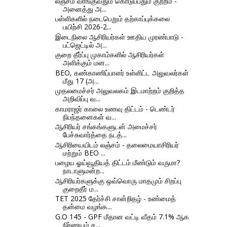
லஞ்சம் வாங்குவதும் கொடுப்பதும் குற்றம் -
அனைத்து அ...
பள்ளிகளில் நடைபெறும் தற்காப்புக்கலை
பயிற்சி 2026-2...
இடைநிலை ஆசிரியர்கள் ஊதிய முரண்பாடு -
பட்ஜெட்டில் அ...
குறை தீர்ப்பு முகாம்களில் ஆசிரியர்கள்
அளிக்கும் மன...
BEO, கண்காணிப்பாளர் உள்ளிட்ட அலுவலர்கள்
மீது 17 (அ...
முதலமைச்சர் அலுவலகம் இடமாற்றம் குறித்த
அறிவிப்பு வ...
காமராஜர் காலை உணவு திட்டம் - டெண்டர்
நிபந்தனைகள் வ...
ஆசிரியர் சங்கங்களுடன் அமைச்சர்
பேச்சுவார்த்தை நடத்...
ஆசிரியையிடம் லஞ்சம் - தலைமையாசிரியர்
மற்றும் BEO ...
பழைய ஓய்வூதியத் திட்டம் மீண்டும் வருமா?
நாடாளுமன்ற...
ஆசிரியர்களுக்கு ஒவ்வொரு மாதமும் சிறப்பு
குறைதீர் ம...
TET 2025 தேர்ச்சி சான்றிதழ் - உண்மைத்
தன்மை வழங்க...
G.O 145 - GPF மீதான வட்டி வீதம் 7.1% ஆக
நிர்ணயம் ச...