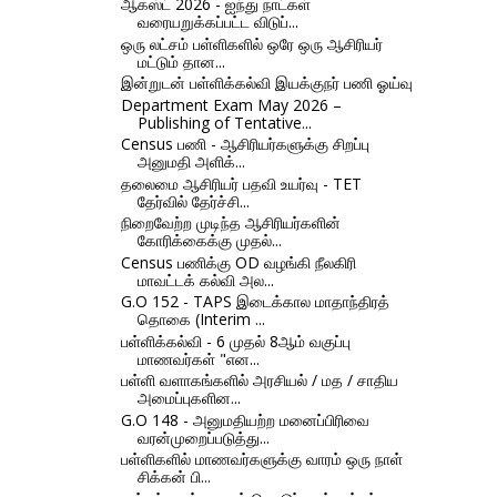
ஆகஸ்ட் 2026 - ஐந்து நாட்கள்
வரையறுக்கப்பட்ட விடுப்...
ஒரு லட்சம் பள்ளிகளில் ஒரே ஒரு ஆசிரியர்
மட்டும் தான...
இன்றுடன் பள்ளிக்கல்வி இயக்குநர் பணி ஓய்வு
Department Exam May 2026 –
Publishing of Tentative...
Census பணி - ஆசிரியர்களுக்கு சிறப்பு
அனுமதி அளிக்...
தலைமை ஆசிரியர் பதவி உயர்வு - TET
தேர்வில் தேர்ச்சி...
நிறைவேற்ற முடிந்த ஆசிரியர்களின்
கோரிக்கைக்கு முதல்...
Census பணிக்கு OD வழங்கி நீலகிரி
மாவட்டக் கல்வி அல...
G.O 152 - TAPS இடைக்கால மாதாந்திரத்
தொகை (Interim ...
பள்ளிக்கல்வி - 6 முதல் 8ஆம் வகுப்பு
மாணவர்கள் "என...
பள்ளி வளாகங்களில் அரசியல் / மத / சாதிய
அமைப்புகளின...
G.O 148 - அனுமதியற்ற மனைப்பிரிவை
வரன்முறைப்படுத்து...
பள்ளிகளில் மாணவர்களுக்கு வாரம் ஒரு நாள்
சிக்கன் பி...