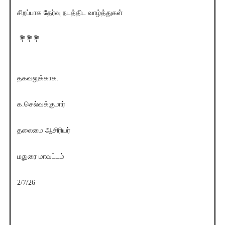
சிறப்பாக தேர்வு நடத்திட வாழ்த்துகள்
💐💐💐
தகவலுக்காக.
க.செல்வக்குமார்
தலைமை ஆசிரியர்
மதுரை மாவட்டம்
2/7/26