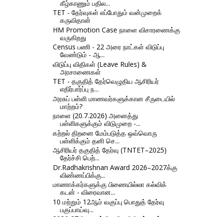
கீழ்காணும் பதில...
TET - தேர்வுகள் எப்போதும் வன்முறைக்
கருவிதான்
HM Promotion Case நாளை விசாரணைக்கு
வருகிறது
Census பணி - 22 அரை நாட்கள் விடுப்பு
வேண்டும் - ஆ...
விடுப்பு விதிகள் (Leave Rules) &
அரசாணைகள்
TET - தகுதித் தேர்வெழுதிய ஆசிரியர்
எதிர்பார்ப்பு ந...
அரசுப் பள்ளி மாணவர்களுக்கான சீருடையில்
மாற்றம்?
நாளை (20.7.2026) அனைத்து
பள்ளிகளுக்கும் விடுமுறை -...
கற்றல் திறனை மேம்படுத்த ஒவ்வொரு
பள்ளிக்கும் தனி செ...
ஆசிரியர் தகுதித் தேர்வு (TNTET–2025)
தேர்ச்சி பெற்...
Dr.Radhakrishnan Award 2026–2027க்கு
விண்ணப்பிக்கு...
மாணாக்கர்களுக்கு பிணையில்லா கல்விக்
கடன் - விரைவான...
10 மற்றும் 12ஆம் வகுப்பு பொதுத் தேர்வு
பகுப்பாய்வு...