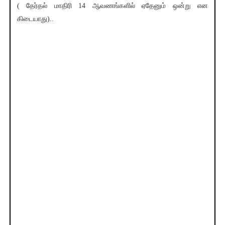
( தேர்தல் மாதிரி 14 ஆவணங்களில் ஏதேனும் ஒன்று என
கிடையாது)..