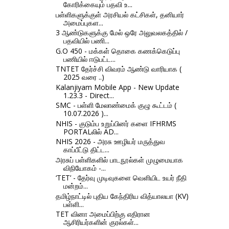
கோரிக்கையும் பதவி உ...
பள்ளிகளுக்குள் அரசியல் கட்சிகள், தனியார்
அமைப்புகள...
3 ஆண்டுகளுக்கு மேல் ஒரே அலுவலகத்தில் /
பதவியில் பணி...
G.O 450 - மக்கள் தொகை கணக்கெடுப்பு
பணியில் ஈடுபட்ட...
TNTET தேர்ச்சி விவரம் ஆண்டு வாரியாக (
2025 வரை ..)
Kalanjiyam Mobile App - New Update
1.23.3 - Direct...
SMC - பள்ளி மேலாண்மைக் குழு கூட்டம் (
10.07.2026 )...
NHIS - குடும்ப உறுப்பினர் களை IFHRMS
PORTALலில் AD...
NHIS 2026 - அரசு ஊழியர் மருத்துவ
காப்பீட்டு திட்ட...
அரசுப் பள்ளிகளில் பாடநூல்கள் முழுமையாக
விநியோகம் -...
‘TET’ - தேர்வு முடிவுகளை வெளியிட உயர் நீதி​
மன்​றம்...
தமிழ்நாட்டில் புதிய கேந்திரிய வித்யாலயா (KV)
பள்ளி...
TET வினா அமைப்பிற்கு எதிரான
ஆசிரியர்களின் குரல்கள்...