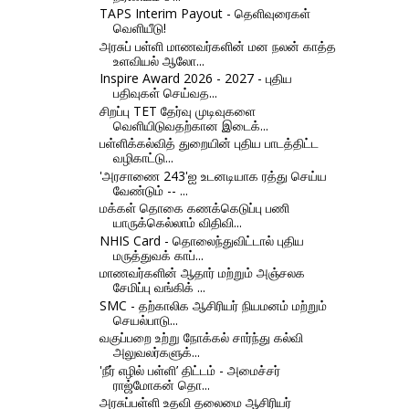
TAPS Interim Payout - தெளிவுரைகள்
வெளியீடு!
அரசுப் பள்ளி மாணவர்களின் மன நலன் காத்த
உளவியல் ஆலோ...
Inspire Award 2026 - 2027 - புதிய
பதிவுகள் செய்வத...
சிறப்பு TET தேர்வு முடிவுகளை
வெளியிடுவதற்கான இடைக்...
பள்ளிக்கல்வித் துறையின் புதிய பாடத்திட்ட
வழிகாட்டு...
'அரசாணை 243'ஐ உடனடியாக ரத்து செய்ய
வேண்டும் -- ...
மக்கள் தொகை கணக்கெடுப்பு பணி
யாருக்கெல்லாம் விதிவி...
NHIS Card - தொலைந்துவிட்டால் புதிய
மருத்துவக் காப்...
மாணவர்களின் ஆதார் மற்றும் அஞ்சலக
சேமிப்பு வங்கிக் ...
SMC - தற்காலிக ஆசிரியர் நியமனம் மற்றும்
செயல்பாடு...
வகுப்பறை உற்று நோக்கல் சார்ந்து கல்வி
அலுவலர்களுக்...
'நீர் எழில் பள்ளி’ திட்டம் - அமைச்சர்
ராஜ்மோகன் தொ...
அரசுப்பள்ளி உதவி தலைமை ஆசிரியர்