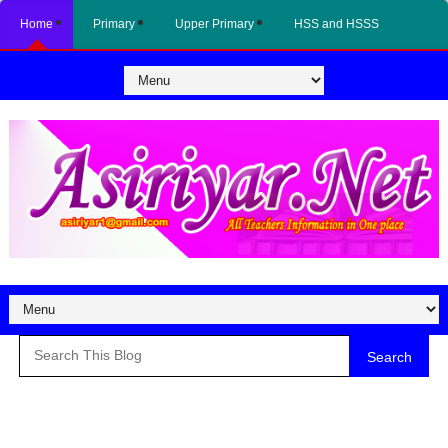
Home
Primary
Upper Primary
HSS and HSSS
Search