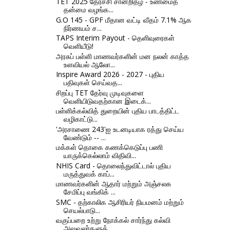
TET 2025 தேர்ச்சி சான்றிதழ் - உண்மைத்
தன்மை வழங்க...
G.O 145 - GPF மீதான வட்டி வீதம் 7.1% ஆக
நிர்ணயம் ச...
TAPS Interim Payout - தெளிவுரைகள்
வெளியீடு!
அரசுப் பள்ளி மாணவர்களின் மன நலன் காத்த
உளவியல் ஆலோ...
Inspire Award 2026 - 2027 - புதிய
பதிவுகள் செய்வத...
சிறப்பு TET தேர்வு முடிவுகளை
வெளியிடுவதற்கான இடைக்...
பள்ளிக்கல்வித் துறையின் புதிய பாடத்திட்ட
வழிகாட்டு...
'அரசாணை 243'ஐ உடனடியாக ரத்து செய்ய
வேண்டும் -- ...
மக்கள் தொகை கணக்கெடுப்பு பணி
யாருக்கெல்லாம் விதிவி...
NHIS Card - தொலைந்துவிட்டால் புதிய
மருத்துவக் காப்...
மாணவர்களின் ஆதார் மற்றும் அஞ்சலக
சேமிப்பு வங்கிக் ...
SMC - தற்காலிக ஆசிரியர் நியமனம் மற்றும்
செயல்பாடு...
வகுப்பறை உற்று நோக்கல் சார்ந்து கல்வி
அலுவலர்களுக்...