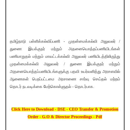
தமிழ்நாடு பள்ளிக்கல்விப்பணி - முதன்மைக்கல்வி அலுவலர் /
துணை இயக்குநர் மற்றும் அதனையொத்தப்பணியிடங்கள்
பணிமாறுதல் மற்றும் மாவட்டக்கல்வி அலுவலர் பணியிடத்திலிருந்து
முதன்மைக்கல்வி அலுவலர் / துணை இயக்குநர் மற்றும்
அதனையொத்தப்பணியிடங்களுக்கு பதவி உயர்வளித்து அரசளவில்
ஆணைகள் பெறப்பட்டமை அரசாணை சார்வு செய்தல் மற்றம்
தொடர் நடவடிக்கை மேற்கொள்ளுதல் - தொடர்பாக.
Click Here to Download - DSE - CEO Transfer & Promotion
Order - G.O & Director Proceedings - Pdf