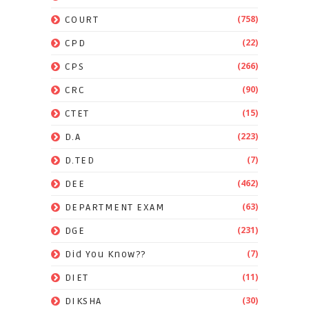
(758)
COURT
(22)
CPD
(266)
CPS
(90)
CRC
(15)
CTET
(223)
D.A
(7)
D.TED
(462)
DEE
(63)
DEPARTMENT EXAM
(231)
DGE
(7)
Did You Know??
(11)
DIET
(30)
DIKSHA