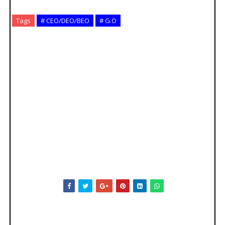
Tags
# CEO/DEO/BEO
# G.O