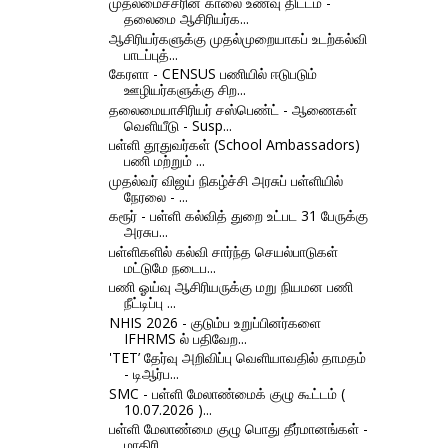
முதலமைச்சரின் காலை உணவு திட்டம் -
தலைமை ஆசிரியர்க...
ஆசிரியர்களுக்கு முதல்முறையாகப் உடற்கல்வி
பாடப்புத்...
கேரளா - CENSUS பணியில் ஈடுபடும்
ஊழியர்களுக்கு சிற...
தலைமையாசிரியர் சஸ்பெண்ட் - ஆணைகள்
வெளியீடு - Susp...
பள்ளி தூதுவர்கள் (School Ambassadors)
பணி மற்றும் ...
முதல்வர் விஜய் நிகழ்ச்சி அரசுப் பள்ளியில்
நேரலை - ...
கரூர் - பள்ளி கல்வித் துறை உட்பட 31 பேருக்கு
அரசுப...
பள்ளிகளில் கல்வி சார்ந்த செயல்பாடுகள்
மட்டுமே நடைப...
பணி ஓய்வு ஆசிரியருக்கு மறு நியமன பணி
நீட்டிப்பு ...
NHIS 2026 - குடும்ப உறுப்பினர்களை
IFHRMS ல் பதிவேற...
'TET’ தேர்வு அறிவிப்பு வெளியாவதில் தாமதம்
- டிஆர்ப...
SMC - பள்ளி மேலாண்மைக் குழு கூட்டம் (
10.07.2026 )...
பள்ளி மேலாண்மை குழு பொது தீர்மானங்கள் -
மாதிரி