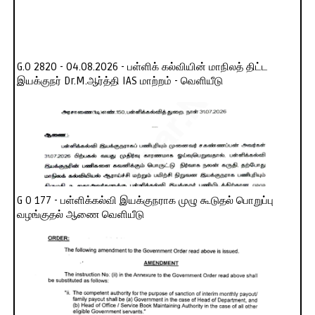
G.O 2820 - 04.08.2026 - பள்ளிக் கல்வியின் மாநிலத் திட்ட
இயக்குநர் Dr.M.ஆர்த்தி IAS மாற்றம் - வெளியீடு
G O 177 - பள்ளிக்கல்வி இயக்குநராக முழு கூடுதல் பொறுப்பு
வழங்குதல் ஆணை வெளியீடு