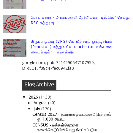
பொய் புகார் - அரசுப்பள்ளி ஆசிரியரை 'டிஸ்மிஸ்' செய்து
DEO உத்தரவு
விருப்ப ஓய்வு (VRS) கொடுத்தால் ஓய்வூதியம்
(Pension) மற்றும் Commutation எவ்வளவு
கிடைக்கும்? - கணக்கீடு
google.com, pub-7414990647107959,
DIRECT, f08c47fec0942fa0
Blog Archive
2026
(1130)
▼
August
(40)
►
July
(170)
▼
Census 2027 - தவறான தகவலை அளித்தால்
ரூ. 1,000 அபர...
CENSUS - மக்கள்தொகை
கணக்கெடுப்பின்போது கேட்கப்படும...