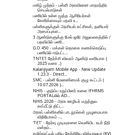
மகிழ் முற்றம் - பள்ளி அளவிலான மாதாந்திர
செயல்பாடுகள்
பணியில் உள்ள மூத்த ஆசிரியர்கள்
கோரிக்கையும் பதவி உ...
பள்ளிகளுக்குள் அரசியல் கட்சிகள், தனியார்
அமைப்புகள...
3 ஆண்டுகளுக்கு மேல் ஒரே அலுவலகத்தில் /
பதவியில் பணி...
G.O 450 - மக்கள் தொகை கணக்கெடுப்பு
பணியில் ஈடுபட்ட...
TNTET தேர்ச்சி விவரம் ஆண்டு வாரியாக (
2025 வரை ..)
Kalanjiyam Mobile App - New Update
1.23.3 - Direct...
SMC - பள்ளி மேலாண்மைக் குழு கூட்டம் (
10.07.2026 )...
NHIS - குடும்ப உறுப்பினர் களை IFHRMS
PORTALலில் AD...
NHIS 2026 - அரசு ஊழியர் மருத்துவ
காப்பீட்டு திட்ட...
அரசுப் பள்ளிகளில் பாடநூல்கள் முழுமையாக
விநியோகம் -...
‘TET’ - தேர்வு முடிவுகளை வெளியிட உயர் நீதி​
மன்​றம்...
தமிழ்நாட்டில் புதிய கேந்திரிய வித்யாலயா (KV)