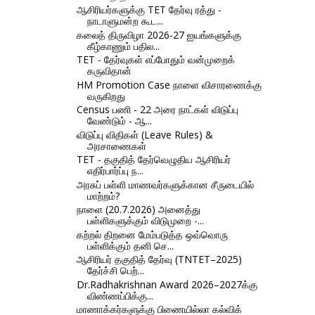
ஆசிரியர்களுக்கு TET தேர்வு ரத்து -
நாடாளுமன்ற கூட...
கலைத் திருவிழா 2026-27 ஐயங்களுக்கு
கீழ்காணும் பதில...
TET - தேர்வுகள் எப்போதும் வன்முறைக்
கருவிதான்
HM Promotion Case நாளை விசாரணைக்கு
வருகிறது
Census பணி - 22 அரை நாட்கள் விடுப்பு
வேண்டும் - ஆ...
விடுப்பு விதிகள் (Leave Rules) &
அரசாணைகள்
TET - தகுதித் தேர்வெழுதிய ஆசிரியர்
எதிர்பார்ப்பு ந...
அரசுப் பள்ளி மாணவர்களுக்கான சீருடையில்
மாற்றம்?
நாளை (20.7.2026) அனைத்து
பள்ளிகளுக்கும் விடுமுறை -...
கற்றல் திறனை மேம்படுத்த ஒவ்வொரு
பள்ளிக்கும் தனி செ...
ஆசிரியர் தகுதித் தேர்வு (TNTET–2025)
தேர்ச்சி பெற்...
Dr.Radhakrishnan Award 2026–2027க்கு
விண்ணப்பிக்கு...
மாணாக்கர்களுக்கு பிணையில்லா கல்விக்