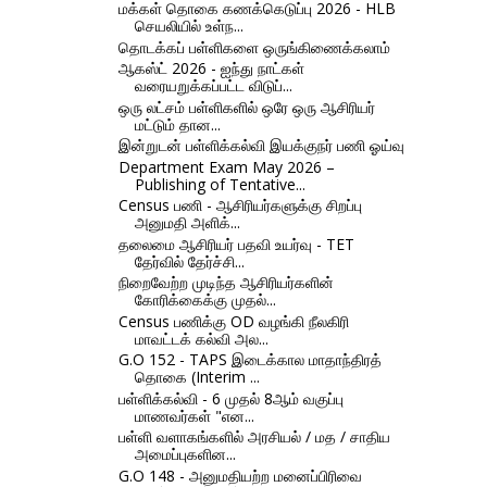
மக்கள் தொகை கணக்கெடுப்பு 2026 - HLB
செயலியில் உள்ந...
தொடக்கப் பள்ளிகளை ஒருங்கிணைக்கலாம்
ஆகஸ்ட் 2026 - ஐந்து நாட்கள்
வரையறுக்கப்பட்ட விடுப்...
ஒரு லட்சம் பள்ளிகளில் ஒரே ஒரு ஆசிரியர்
மட்டும் தான...
இன்றுடன் பள்ளிக்கல்வி இயக்குநர் பணி ஓய்வு
Department Exam May 2026 –
Publishing of Tentative...
Census பணி - ஆசிரியர்களுக்கு சிறப்பு
அனுமதி அளிக்...
தலைமை ஆசிரியர் பதவி உயர்வு - TET
தேர்வில் தேர்ச்சி...
நிறைவேற்ற முடிந்த ஆசிரியர்களின்
கோரிக்கைக்கு முதல்...
Census பணிக்கு OD வழங்கி நீலகிரி
மாவட்டக் கல்வி அல...
G.O 152 - TAPS இடைக்கால மாதாந்திரத்
தொகை (Interim ...
பள்ளிக்கல்வி - 6 முதல் 8ஆம் வகுப்பு
மாணவர்கள் "என...
பள்ளி வளாகங்களில் அரசியல் / மத / சாதிய
அமைப்புகளின...
G.O 148 - அனுமதியற்ற மனைப்பிரிவை