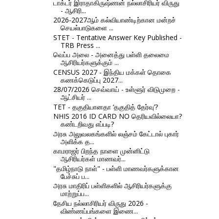
டாக்டர் இராதாகிருஷ்ணன் நல்லாசிரியர் விருது
- ஆசிரி...
2026-2027ஆம் கல்வியாண்டிற்கான மன்றச்
செயல்பாடுகளை ...
STET - Tentative Answer Key Published -
TRB Press ...
வெப்ப அலை - அனைத்து பள்ளி தலைமை
ஆசிரியர்களுக்கும் ...
CENSUS 2027 - இந்திய மக்கள் தொகை
கணக்கெடுப்பு 2027...
28/07/2026 செவ்வாய் - உள்ளூர் விடுமுறை -
ஆட்சியர் ...
TET - தகுதியானதா ‘தகுதித் தேர்வு’?
NHIS 2016 ID CARD NO தெரியவில்லையா?
கண்டறிவது எப்படி?
அரசு அலுவலகங்களில் லஞ்சம் கேட்டால் புகார்
அளிக்க த...
காமராஜர் பிறந்த நாளை முன்னிட்டு
ஆசிரியர்கள் மாணவர்...
"தமிழ்நாடு நாள்" - பள்ளி மாணவர்களுக்கான
பேச்சுப் ப...
அரசு மாதிரிப் பள்ளிகளில் ஆசிரியர்களுக்கு
மாற்றுப்ப...
தேசிய நல்லாசிரியர் விருது 2026 -
விண்ணப்பங்களை இணை...