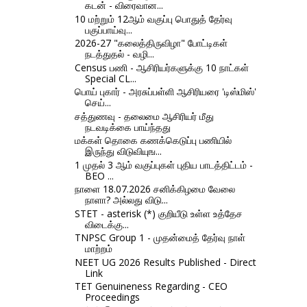
கடன் - விரைவான...
10 மற்றும் 12ஆம் வகுப்பு பொதுத் தேர்வு
பகுப்பாய்வு...
2026-27 "கலைத்திருவிழா" போட்டிகள்
நடத்துதல் - வழி...
Census பணி - ஆசிரியர்களுக்கு 10 நாட்கள்
Special CL...
பொய் புகார் - அரசுப்பள்ளி ஆசிரியரை 'டிஸ்மிஸ்'
செய்...
சத்துணவு - தலைமை ஆசிரியர் மீது
நடவடிக்கை பாய்ந்தது
மக்கள் தொகை கணக்கெடுப்பு பணியில்
இருந்து விடுவியுங...
1 முதல் 3 ஆம் வகுப்புகள் புதிய பாடத்திட்டம் -
BEO ...
நாளை 18.07.2026 சனிக்கிழமை வேலை
நாளா? அல்லது விடு...
STET - asterisk (*) குறியீடு உள்ள உத்தேச
விடைக்கு...
TNPSC Group 1 - முதன்மைத் தேர்வு நாள்
மாற்றம்
NEET UG 2026 Results Published - Direct
Link
TET Genuineness Regarding - CEO
Proceedings