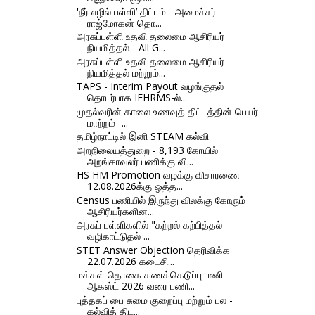
'நீர் எழில் பள்ளி’ திட்டம் - அமைச்சர்
ராஜ்மோகன் தொ...
அரசுப்பள்ளி உதவி தலைமை ஆசிரியர்
நியமித்தல் - All G...
அரசுப்பள்ளி உதவி தலைமை ஆசிரியர்
நியமித்தல் மற்றும்...
TAPS - Interim Payout வழங்குதல்
தொடர்பாக IFHRMS-ல்...
முதல்வரின் காலை உணவுத் திட்டத்தின் பெயர்
மாற்றம் -...
தமிழ்நாட்டில் இனி STEAM கல்வி
அறநிலையத்துறை - 8,193 கோயில்
அறங்காவலர் பணிக்கு வி...
HS HM Promotion வழக்கு விசாரணை
12.08.2026க்கு ஒத்த...
Census பணியில் இருந்து விலக்கு கோரும்
ஆசிரியர்களின...
அரசுப் பள்ளிகளில் "கற்றல் கற்பித்தல்
வழிகாட்டுதல் ...
STET Answer Objection தெரிவிக்க
22.07.2026 கடைசி...
மக்கள் தொகை கணக்கெடுப்பு பணி -
ஆகஸ்ட் 2026 வரை பணி...
புத்தகப் பை சுமை குறைப்பு மற்றும் பல -
கல்வித் திட...