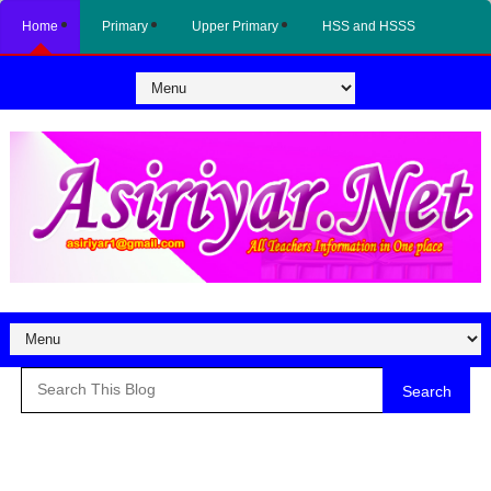
Home
Primary
Upper Primary
HSS and HSSS
Search