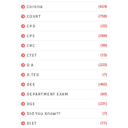
(624)
Corona
(758)
COURT
(22)
CPD
(266)
CPS
(90)
CRC
(15)
CTET
(223)
D.A
(7)
D.TED
(462)
DEE
(63)
DEPARTMENT EXAM
(231)
DGE
(7)
Did You Know??
(11)
DIET