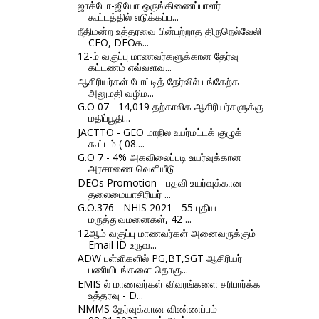
ஜாக்டோ-ஜியோ ஒருங்கிணைப்பாளர்
கூட்டத்தில் எடுக்கப்ப...
நீதிமன்ற உத்தரவை பின்பற்றாத திருநெல்வேலி
CEO, DEOக...
12-ம் வகுப்பு மாணவர்களுக்கான தேர்வு
கட்டணம் எவ்வளவ...
ஆசிரியர்கள் போட்டித் தேர்வில் பங்கேற்க
அனுமதி வழிம...
G.O 07 - 14,019 தற்காலிக ஆசிரியர்களுக்கு
மதிப்பூதி...
JACTTO - GEO மாநில உயர்மட்டக் குழுக்
கூட்டம் ( 08....
G.O 7 - 4% அகவிலைப்படி உயர்வுக்கான
அரசாணை வெளியீடு
DEOs Promotion - பதவி உயர்வுக்கான
தலைமையாசிரியர் ...
G.O.376 - NHIS 2021 - 55 புதிய
மருத்துவமனைகள், 42 ...
12ஆம் வகுப்பு மாணவர்கள் அனைவருக்கும்
Email ID உருவ...
ADW பள்ளிகளில் PG,BT,SGT ஆசிரியர்
பணியிடங்களை தொகு...
EMIS ல் மாணவர்கள் விவரங்களை சரிபார்க்க
உத்தரவு - D...
NMMS தேர்வுக்கான விண்ணப்பம் -