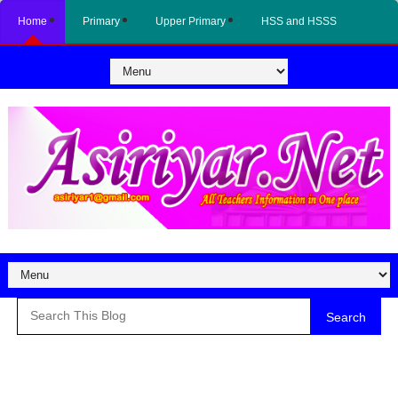
Home
Primary
Upper Primary
HSS and HSSS
Search