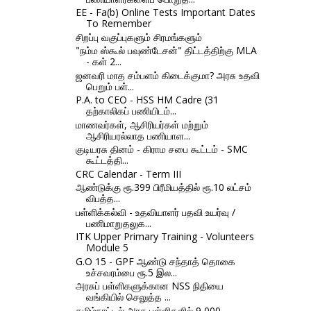
EE - Fa(b) Online Tests Important Dates
To Remember
சிறப்பு வகுப்புகளும் சிரமங்களும்
"நம்ம ஸ்கூல் பவுண்டேசன்" திட்டத்திற்கு MLA
- கள் 2...
ஜனவரி மாத சம்பளம் கிடைக்குமா? அரசு உதவி
பெறும் பள்...
P.A. to CEO - HSS HM Cadre (31
தற்காலிகப் பணியிடம்...
மாணவர்கள், ஆசிரியர்கள் மற்றும்
ஆசிரியரல்லாத பணியாள...
குடியரசு தினம் - கிராம சபை கூட்டம் - SMC
கூட்டத்தி...
CRC Calendar - Term III
ஆண்டுக்கு ரூ.399 பிரீமியத்தில் ரூ.10 லட்சம்
விபத்த...
பள்ளிக்கல்வி - உதவியாளர் பதவி உயர்வு /
பணிமாறுதலுக...
ITK Upper Primary Training - Volunteers
Module 5
G.O 15 - GPF ஆண்டு சந்தாத் தொகை
உச்சவரம்பை ரூ.5 இல...
அரசுப் பள்ளிகளுக்கான NSS நிதியை
வங்கியில் செலுத்த ...
தமிழ்நாட்டில் அரசு பள்ளிகளில் 9,000