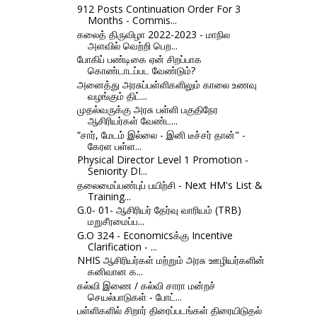
912 Posts Continuation Order For 3
Months - Commis...
கலைத் திருவிழா 2022-2023 - மாநில
அளவில் வெற்றி பெற...
போகிப் பண்டிகை ஏன் சிறப்பாக
கொண்டாடப்பட வேண்டும்?
அனைத்து அரசுப்பள்ளிகளிலும் காலை உணவு
வழங்கும் திட்...
முதல்வருக்கு அரசு பள்ளி பகுதிநேர
ஆசிரியர்கள் வேண்ட...
“சார், மேடம் இல்லை - இனி டீச்சர் தான்" -
கேரள பள்ள...
Physical Director Level 1 Promotion -
Seniority DI...
தலைமைப்பண்புப் பயிற்சி - Next HM's List &
Training...
G.0- 01- ஆசிரியர் தேர்வு வாரியம் (TRB)
மறுசீரமைப்ப...
G.O 324 - Economicsக்கு Incentive
Clarification - ...
NHIS ஆசிரியர்கள் மற்றும் அரசு ஊழியர்களின்
கனிவான க...
கல்வி இணை / கல்வி சாரா மன்றச்
செயல்பாடுகள் - போட்...
பள்ளிகளில் சிறார் திரைப்படங்கள் திரையிடுதல்