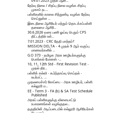
09.01.2023 முதல் ஆன்...
தேர்வு நிலை / சிறப்பு நிலை வழங்க சிறப்பு
முகாம் நட...
பள்ளிகளில் காலை சிற்றுண்டி வழங்க தேர்வு
செய்துள்ள ...
இடைநிலை ஆசிரியர் மற்றும் தொடக்கப்பள்ளி
தலைமை ஆசிரி...
30.6.2026 வரை பணி ஓய்வு பெறும் CPS
திட்டத்தில் உள்...
7.01.2023 - CRC தேதி மாற்றம்?
MISSION DELTA - 4 முதல் 9 ஆம் வகுப்பு
மாணவர்களில் ...
G.O 373 - தமிழக அரசு ஊழியர்களுக்கு
பொங்கல் போனஸ் -...
10, 11, 12th Std - First Revision Test -
முதல் திர...
பள்ளிக் கல்வி - கூர்ந்தாய்வு செய்தல் -
உயர்மட்ட ...
முதலமைச்சர் கோப்பை - அரசு ஊழியர், பள்ளி.
கல்லூரி ம...
EE - Term 3 - FA (b) & SA Test Schedule
Published
அரசுப் பள்ளிகளுக்கு விளையாட்டு
உபகரணங்கள் வழங்குதல...
தகுதியின் அடிப்படையில் கல்லூரி ஆசிரியர்கள்
நியமனம்...