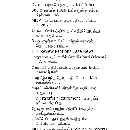
அகரம் பவுண்டேஷன் முக்கிய அறிவிப்பு !
600 அரசு பள்ளி ஆசிரியர்களுக்கு சம்பள
பிரச்னை - கல்...
NILP - புதிய பாரத எழுத்தறிவுத் திட்டம் -
2026 - 27...
கோடை வெப்பத்தின் தாக்கத்தில் இருந்து
தற்காத்துக் க...
3வது குழந்தை பிறப்பு மற்றும் அதைத்
தொடர்ந்த குழந்த...
TET Review Petitions Case News
முதுகலை படிப்புகளில் சேர விண்ணப்பிக்கலாம்
- சென்னை...
அரசு, அரசு நிதி உதவி பெறும் பள்ளிகளில்
மாணவர் சேர்...
முழு ஆண்டுத் தேர்வு மதிப்பெண் ‘EMIS’
தளத்தில் ஏப்....
அரசுப் பள்ளிகளில் திறன்மிகு வகுப்பறை
பாதுகாப்பு - ...
HM Transfer / Retirement - பொறுப்பு
ஒப்படைக்கும் த...
தேர்தல் பணியாற்றிய ஆசிரியர்களுக்கு
மதிப்பூதியம் உய...
ஜூனில் பொதுமாறுதல் கலந்தாய்வு -
ஆசிரியர்கள் எதிர்ப...
NEET – உதவி எண்கள் (Helpline Numbers)