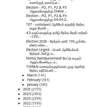
கணக்குத் தலைப்புக...
Election - PO, P1, P2 & P3
அலுவலர்களுக்கு Online ...
Election - PO, P1, P2 & P3
அலுவலர்களுக்கு 04-04-2...
TET - யாரெல்லாம் ஆசிரியர் தகுதித் தேர்வு
எழுத வேண்...
4,5 வகுப்புகளுக்கு தமிழ் தேர்வு தேதி மாற்றம்
- CEO...
Election 2026 - தேர்தல் பணி: 100 முக்கிய
வினா-விடை...
Election Urgent - பெண் ஆசிரியர்கள்
தேர்தல் அன்று க...
NHISல் Reimbursement கேட்டு கடிதம்
அனுப்பவேண்டிய ம...
THIRAN மாணவர்களுக்கான முழு ஆண்டு
தேர்வு மதிப்பெண் ...
March
(141)
►
February
(181)
►
January
(180)
►
2025
(2155)
►
2024
(2455)
►
2023
(2299)
►
2022
(1930)
►