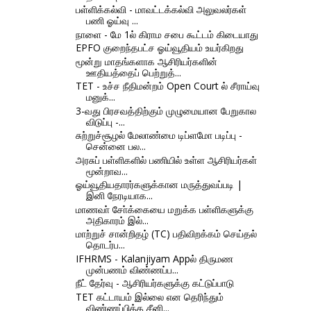
பள்ளிக்கல்வி - மாவட்டக்கல்வி அலுவலர்கள்
பணி ஓய்வு ...
நாளை - மே 1ல் கிராம சபை கூட்டம் கிடையாது
EPFO குறைந்தபட்ச ஓய்வூதியம் உயர்கிறது
மூன்று மாதங்களாக ஆசிரியர்களின்
ஊதியத்தைப் பெற்றுத்...
TET - உச்ச நீதிமன்றம் Open Court ல் சீராய்வு
மனுக்...
3-வது பிரசவத்திற்கும் முழுமையான பேறுகால
விடுப்பு -...
சுற்றுச்சூழல் மேலாண்மை டிப்ளமோ படிப்பு -
சென்னை பல...
அரசுப் பள்ளிகளில் பணியில் உள்ள ஆசிரியர்கள்
மூன்றாவ...
ஓய்வூதியதாரர்களுக்கான மருத்துவப்படி |
இனி நேரடியாக...
மாணவா் சோ்க்கையை மறுக்க பள்ளிகளுக்கு
அதிகாரம் இல்...
மாற்றுச் சான்றிதழ் (TC) பதிவிறக்கம் செய்தல்
தொடர்ப...
IFHRMS - Kalanjiyam Appல் திருமண
முன்பணம் விண்ணப்ப...
நீட் தேர்வு - ஆசிரியர்களுக்கு கட்டுப்பாடு
TET கட்டாயம் இல்லை என தெரிந்தும்
விண்ணப்பித்த சீனி...