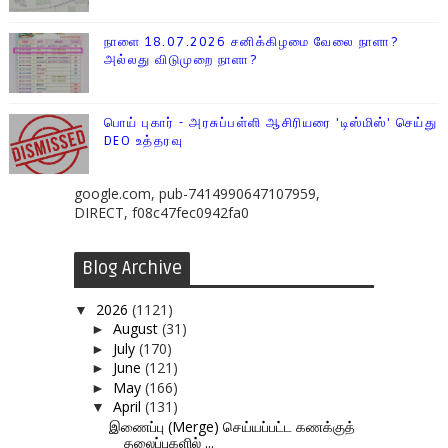
நாளை 18.07.2026 சனிக்கிழமை வேலை நாளா?
அல்லது விடுமுறை நாளா?
பொய் புகார் - அரசுப்பள்ளி ஆசிரியரை 'டிஸ்மிஸ்' செய்து
DEO உத்தரவு
google.com, pub-7414990647107959,
DIRECT, f08c47fec0942fa0
Blog Archive
2026
(1121)
▼
August
(31)
►
July
(170)
►
June
(121)
►
May
(166)
►
April
(131)
▼
இணைப்பு (Merge) செய்யப்பட்ட கணக்குத்
தலைப்புகளில் ...