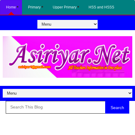
Home
Primary
Upper Primary
HSS and HSSS
Search