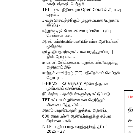
ஊதியத்தைப் பெற்றுத்...
TET - உச்ச நீதிமன்றம் Open Court ல் சீராய்வு
மனுக்...
3-வது பிரசவத்திற்கும் முழுமையான பேறுகால
விடுப்பு -...
சுற்றுச்சூழல் மேலாண்மை டிப்ளமோ படிப்பு -
சென்னை பல...
அரசுப் பள்ளிகளில் பணியில் உள்ள ஆசிரியர்கள்
மூன்றாவ...
ஓய்வூதியதாரர்களுக்கான மருத்துவப்படி |
இனி நேரடியாக...
மாணவா் சோ்க்கையை மறுக்க பள்ளிகளுக்கு
அதிகாரம் இல்...
மாற்றுச் சான்றிதழ் (TC) பதிவிறக்கம் செய்தல்
தொடர்ப...
IFHRMS - Kalanjiyam Appல் திருமண
முன்பணம் விண்ணப்ப...
நீட் தேர்வு - ஆசிரியர்களுக்கு கட்டுப்பாடு
H
TET கட்டாயம் இல்லை என தெரிந்தும்
விண்ணப்பித்த சீனி...
த
அகரம் பவுண்டேஷன் முக்கிய அறிவிப்பு !
600 அரசு பள்ளி ஆசிரியர்களுக்கு சம்பள
ச
பிரச்னை - கல்...
NILP - புதிய பாரத எழுத்தறிவுத் திட்டம் -
2026 - 27...