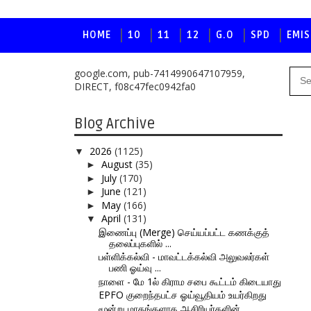
HOME
10
11
12
G.O
SPD
EMIS
google.com, pub-7414990647107959,
DIRECT, f08c47fec0942fa0
Blog Archive
2026
(1125)
▼
August
(35)
►
July
(170)
►
June
(121)
►
May
(166)
►
April
(131)
▼
இணைப்பு (Merge) செய்யப்பட்ட கணக்குத்
தலைப்புகளில் ...
பள்ளிக்கல்வி - மாவட்டக்கல்வி அலுவலர்கள்
பணி ஓய்வு ...
நாளை - மே 1ல் கிராம சபை கூட்டம் கிடையாது
EPFO குறைந்தபட்ச ஓய்வூதியம் உயர்கிறது
மூன்று மாதங்களாக ஆசிரியர்களின்