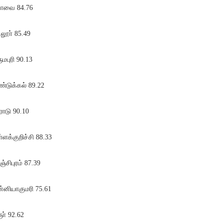
ோவை 84.76
லூா் 85.49
ுமபுரி 90.13
ண்டுக்கல் 89.22
ோடு 90.10
்ளக்குறிச்சி 88.33
ஞ்சிபுரம் 87.39
்னியாகுமரி 75.61
ூா் 92.62