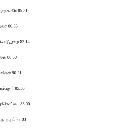
ருஷ்ணகிரி 85.31
ுரை 80.55
ிலாடுதுறை 82.14
கை 86.30
மக்கல் 90.21
ரம்பலூா் 85.50
துக்கோட்டை 83.90
மநாதபுரம் 77.03