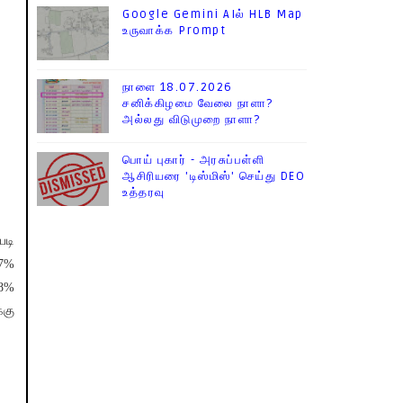
Google Gemini AIல் HLB Map
உருவாக்க Prompt
நாளை 18.07.2026
சனிக்கிழமை வேலை நாளா?
அல்லது விடுமுறை நாளா?
பொய் புகார் - அரசுப்பள்ளி
ஆசிரியரை 'டிஸ்மிஸ்' செய்து DEO
உத்தரவு
படி
97%
48%
்கு