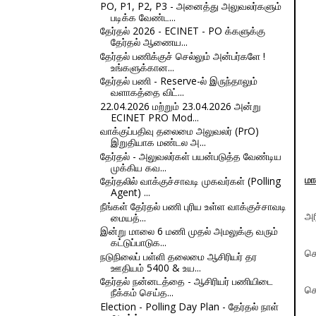
PO, P1, P2, P3 - அனைத்து அலுவலர்களும்
படிக்க வேண்ட...
தேர்தல் 2026 - ECINET - PO க்களுக்கு
தேர்தல் ஆணைய...
தேர்தல் பணிக்குச் செல்லும் அன்பர்களே !
உங்களுக்கான...
தேர்தல் பணி - Reserve-ல் இருந்தாலும்
வளாகத்தை விட்...
22.04.2026 மற்றும் 23.04.2026 அன்று
ECINET PRO Mod...
வாக்குப்பதிவு தலைமை அலுவலர் (PrO)
இறுதியாக மண்டல அ...
தேர்தல் - அலுவலர்கள் பயன்படுத்த வேண்டிய
முக்கிய கவ...
தேர்தலில் வாக்குச்சாவடி முகவர்கள் (Polling
மா
Agent) ...
நீங்கள் தேர்தல் பணி புரிய உள்ள வாக்குச்சாவடி
மையத்...
அர
இன்று மாலை 6 மணி முதல் அமலுக்கு வரும்
கட்டுப்பாடுக...
செ
நடுநிலைப் பள்ளி தலைமை ஆசிரியர் தர
ஊதியம் 5400 & உய...
தேர்தல் நன்னடத்தை - ஆசிரியர் பணியிடை
செ
நீக்கம் செய்த...
Election - Polling Day Plan - தேர்தல் நாள்