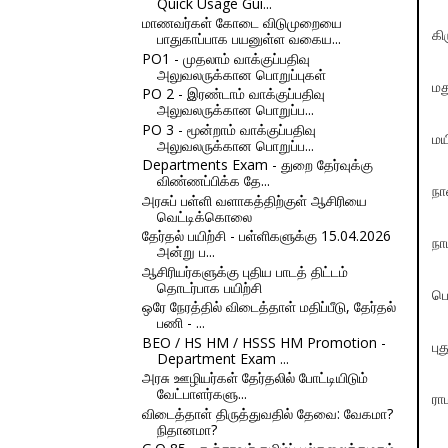
Quick Usage Gui...
மாணவர்கள் கோடை விடுமுறையை
கி
பாதுகாப்பாக பயனுள்ள வகைய...
PO1 - முதலாம் வாக்குப்பதிவு
அலுவலருக்கான பொறுப்புகள்
மத
PO 2 - இரண்டாம் வாக்குப்பதிவு
அலுவலருக்கான பொறுப்ப...
PO 3 - மூன்றாம் வாக்குப்பதிவு
மய
அலுவலருக்கான பொறுப்ப...
Departments Exam - துறை தேர்வுக்கு
விண்ணப்பிக்க தே...
நா
அரசுப் பள்ளி வளாகத்திற்குள் ஆசிரியை
வெட்டிக்கொலை
தேர்தல் பயிற்சி - பள்ளிகளுக்கு 15.04.2026
நா
அன்று ப...
ஆசிரியர்களுக்கு புதிய பாடத் திட்டம்
தொடர்பாக பயிற்சி
பெ
ஒரே நேரத்தில் விடைத்தாள் மதிப்பீடு, தேர்தல்
பணி - ...
BEO / HS HM / HSSS HM Promotion -
பு
Department Exam ...
அரசு ஊழியர்கள் தேர்தலில் போட்டியிடும்
வேட்பாளர்களு...
ரா
விடைத்தாள் திருத்துவதில் தேவை: வேகமா?
நிதானமா?