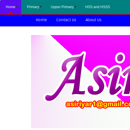
Home
Primary
Upper Primary
HSS and HSSS
Home
Contact Us
About Us