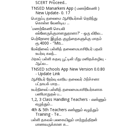
SCERT Proceed...
TNSED Manarkeni App ( மணற்கேணி )
New Update- 0. 17
பொறுப்பு தலைமை ஆசிரியர்கள் தெரிந்து
கொள்ள வேண்டிய ...
`மணற்கேணி செயலி
எல்லோருக்குமானதுதானா?' - ஒரு விரிவ...
பெற்றோரை இழந்த குழந்தைகளுக்கு மாதம்
ரூ.4000 - "Mis...
மேல்நிலைப் பள்ளித் தலைமையாசிரியர் பதவி
உயர்வு கலந்...
அரசுப் பள்ளி கதவு பூட்டின் மீது மனிதக்கழிவு -
ஆய்வ...
TNSED schools App New Version 0.0.80
- Update Link
ஆசிரியர் தேர்வு வாரிய தலைவர் அர்ச்சனா
பட்நாயக் மாற...
உயர்நிலைப் பள்ளித் தலைமையாசிரியர்களாக
பணிமாறுதல் ப...
1,2, 3 Class Handling Teachers - எண்ணும்
எழுத்தும்...
4th & 5th Teachers எண்ணும் எழுத்தும்
Training - Te...
பள்ளி தகவல் பலகையிலும் மாற்றுத்திறன்
மாணவருக்கான க...