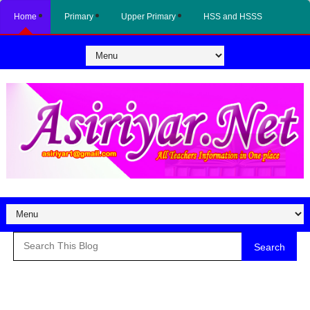
Home
Primary
Upper Primary
HSS and HSSS
Search