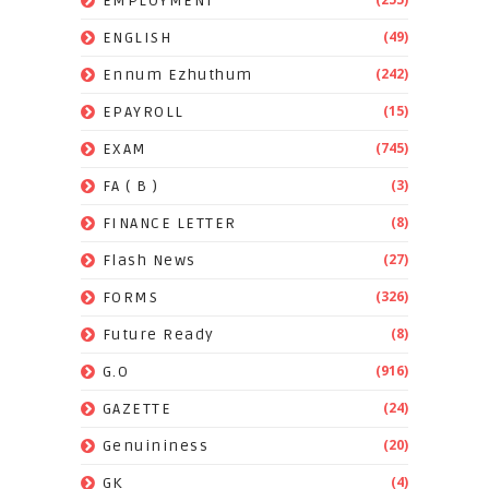
EMPLOYMENT
(49)
ENGLISH
(242)
Ennum Ezhuthum
(15)
EPAYROLL
(745)
EXAM
(3)
FA ( B )
(8)
FINANCE LETTER
(27)
Flash News
(326)
FORMS
(8)
Future Ready
(916)
G.O
(24)
GAZETTE
(20)
Genuininess
(4)
GK