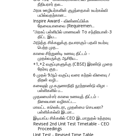
நீதியரசர் தல...
அரசு ஊழியர்களின் குழந்தைகள் உயர்கல்வி
பயில்வதற்கான...
Inspire Award - விண்ணப்பிக்க
தேவையானவை (Requiremen...
“அரசுப் பள்ளியில் மாணவன் To சந்திரயான்-3
திட்ட இய...
அடுத்த சிக்கலுக்கு தயாராகும் பதவி உயர்வு
பெற்ற முத...
காலை சிற்றுண்டி உணவு திட்டம் -
முதல்வருக்கு ஆசிரிய...
+1,+2 வகுப்புகளுக்கு (CBSE) இரண்டு முறை
தேர்வு குற...
6 முதல் 9ஆம் வகுப்பு வரை கற்றல் விளைவு /
திறன் வழி...
கலைஞர் மு.கருணாநிதி நூற்றாண்டு விழா -
பள்ளிகளில் ப...
முதலமைச்சர் காலை உணவுத் திட்டம் -
நிலையான வழிகாட்ட...
மாவட்ட கலெக்டரா, முதன்மை செயலரா?
பள்ளிக்கல்வி இடமா...
இடியாப்ப சிக்கலில் CEO இடமாறுதல் உத்தரவு
Revised 2nd Unit Test Timetable - CEO
Proceedings
Unit Test - Revised Time Table