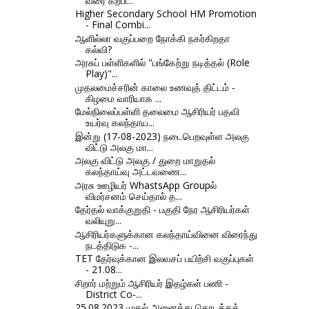
வரை கற்பி...
Higher Secondary School HM Promotion
- Final Combi...
ஆளில்லா வகுப்பறை நோக்கி நகர்கிறதா
கல்வி?
அரசுப் பள்ளிகளில் "பங்கேற்று நடித்தல் (Role
Play)"...
முதலமைச்சரின் காலை உணவுத் திட்டம் -
கிழமை வாரியாக ...
மேல்நிலைப்பள்ளி தலைமை ஆசிரியர் பதவி
உயர்வு கலந்தாய...
இன்று (17-08-2023) நடைபெறவுள்ள அலகு
விட்டு அலகு மா...
அலகு விட்டு அலகு / துறை மாறுதல்
கலந்தாய்வு அட்டவணை...
அரசு ஊழியர் WhastsApp Groupல்
விமர்சனம் செய்தால் த...
தேர்தல் வாக்குறுதி - பகுதி நேர ஆசிரியர்கள்
வலியுறு...
ஆசிரியர்களுக்கான கலந்தாய்வினை விரைந்து
நடத்திடுக -...
TET தேர்வுக்கான இலவசப் பயிற்சி வகுப்புகள்
- 21.08...
சிறார் மற்றும் ஆசிரியர் இதழ்கள் பணி -
District Co-...
25.08.2023 முதல் அனைத்து தொடக்கக்