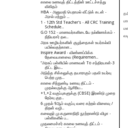
காலை உணவுத் திட்டத்தின் ஊட்டச்சத்து
விகிதம்
HBA - அனுமதி பெறாமல் வீட்டுக் கடன் -
தம
அசல் மற்றும் ...
மா
1 - 12th Std Teacher's - All CRC Training
Schedule...
ம
G.O 152 - மாணவர்களிடையே நல்லிணக்கம் -
வட
நீதியரசர் தல...
அரசு ஊழியர்களின் குழந்தைகள் உயர்கல்வி
பயில்வதற்கான...
Inspire Award - விண்ணப்பிக்க
தேவையானவை (Requiremen...
“அரசுப் பள்ளியில் மாணவன் To சந்திரயான்-3
திட்ட இய...
அடுத்த சிக்கலுக்கு தயாராகும் பதவி உயர்வு
பெற்ற முத...
காலை சிற்றுண்டி உணவு திட்டம் -
முதல்வருக்கு ஆசிரிய...
+1,+2 வகுப்புகளுக்கு (CBSE) இரண்டு முறை
தேர்வு குற...
6 முதல் 9ஆம் வகுப்பு வரை கற்றல் விளைவு /
திறன் வழி...
கலைஞர் மு.கருணாநிதி நூற்றாண்டு விழா -
பள்ளிகளில் ப...
முதலமைச்சர் காலை உணவுத் திட்டம் -