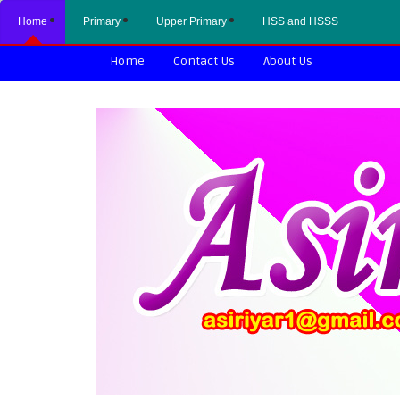
Home
Primary
Upper Primary
HSS and HSSS
Home
Contact Us
About Us