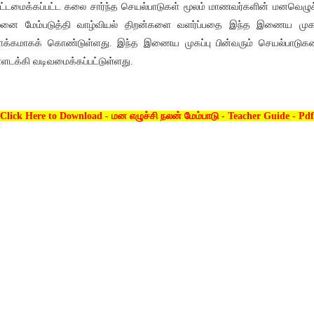
்டமைக்கப்பட்ட கலை சார்ந்த செயல்பாடுகள் மூலம் மாணவர்களின் மனவெழுச
னை மேம்படுத்தி வாழ்வியல் திறன்களை வளர்ப்பதை இந்த இணைய முகப
க்கமாகக் கொண்டுள்ளது. இந்த இணைய முகப்பு பின்வரும் செயல்பாடு
்ளடக்கி வடிவமைக்கப்பட்டுள்ளது.
Click Here to Download - மன எழுச்சி நலன் மேம்பாடு - Teacher Guide - Pdf