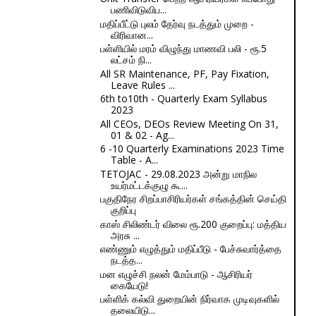
பணிவிடுவிப...
மதிப்பீட்டு புலம் தேர்வு நடத்தும் முறை -
விரிவான...
பள்ளியில் மரம் விழுந்து மாணவி பலி - ரூ.5
லட்சம் நி...
All SR Maintenance, PF, Pay Fixation,
Leave Rules ...
6th to10th - Quarterly Exam Syllabus
2023
All CEOs, DEOs Review Meeting On 31,
01 & 02 - Ag...
6 -10 Quarterly Examinations 2023 Time
Table - A...
TETOJAC - 29.08.2023 அன்று மாநில
உயர்மட்டக்குழு கூ...
பகுதிநேர சிறப்பாசிரியர்கள் சங்கத்தின் செய்தி
குறிப்பு
காஸ் சிலிண்டர் விலை ரூ.200 குறைப்பு: மத்திய
அரசு ...
எண்ணும் எழுத்தும் மதிப்பீடு - பேச்சுவார்த்தை
நடத்த...
மன எழுச்சி நலன் மேம்பாடு - ஆசிரியர்
கையேடு!
பள்ளிக் கல்வி துறையின் நிர்வாக முடிவுகளில்
தலையிடு...