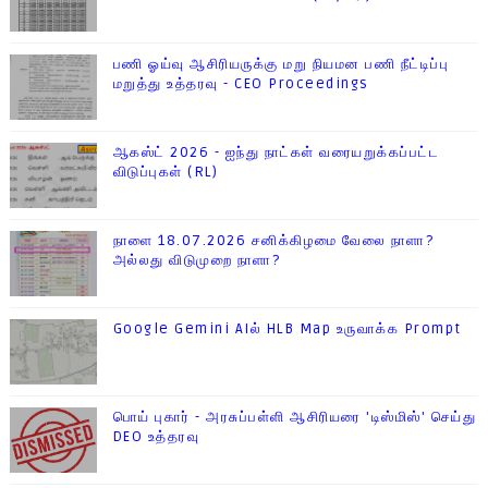
பணி ஓய்வு ஆசிரியருக்கு மறு நியமன பணி நீட்டிப்பு
மறுத்து உத்தரவு - CEO Proceedings
ஆகஸ்ட் 2026 - ஐந்து நாட்கள் வரையறுக்கப்பட்ட
விடுப்புகள் (RL)
நாளை 18.07.2026 சனிக்கிழமை வேலை நாளா?
அல்லது விடுமுறை நாளா?
Google Gemini AIல் HLB Map உருவாக்க Prompt
பொய் புகார் - அரசுப்பள்ளி ஆசிரியரை 'டிஸ்மிஸ்' செய்து
DEO உத்தரவு