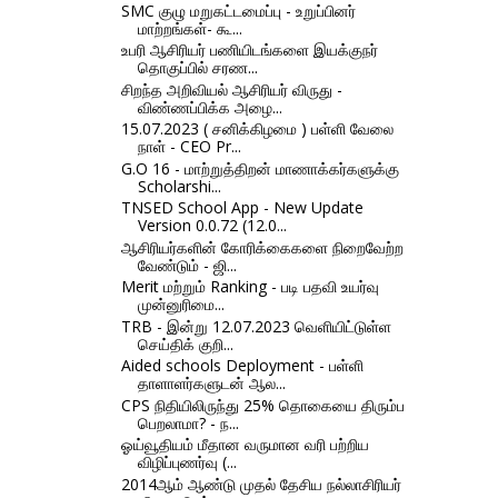
SMC குழு மறுகட்டமைப்பு - உறுப்பினர்
மாற்றங்கள்- கூ...
உபரி ஆசிரியர் பணியிடங்களை இயக்குநர்
தொகுப்பில் சரண...
சிறந்த அறிவியல் ஆசிரியர் விருது -
விண்ணப்பிக்க அழை...
15.07.2023 ( சனிக்கிழமை ) பள்ளி வேலை
நாள் - CEO Pr...
G.O 16 - மாற்றுத்திறன் மாணாக்கர்களுக்கு
Scholarshi...
TNSED School App - New Update
Version 0.0.72 (12.0...
ஆசிரியர்களின் கோரிக்கைகளை நிறைவேற்ற
வேண்டும் - ஜி...
Merit மற்றும் Ranking - படி பதவி உயர்வு
முன்னுரிமை...
TRB - இன்று 12.07.2023 வெளியிட்டுள்ள
செய்திக் குறி...
Aided schools Deployment - பள்ளி
தாளாளர்களுடன் ஆல...
CPS நிதியிலிருந்து 25% தொகையை திரும்ப
பெறலாமா? - ந...
ஓய்வூதியம் மீதான வருமான வரி பற்றிய
விழிப்புணர்வு (...
2014ஆம் ஆண்டு முதல் தேசிய நல்லாசிரியர்