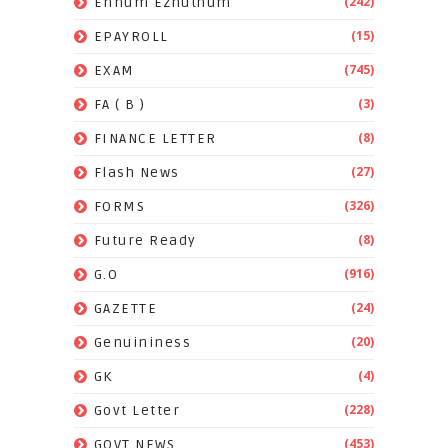
(242)
Ennum Ezhuthum
(15)
EPAYROLL
(745)
EXAM
(3)
FA ( B )
(8)
FINANCE LETTER
(27)
Flash News
(326)
FORMS
(8)
Future Ready
(916)
G.O
(24)
GAZETTE
(20)
Genuininess
(4)
GK
(228)
Govt Letter
(453)
GOVT NEWS