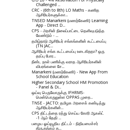
Challenged ...
CRC - (6th to 8th) LO Maths - கணித
ஆசிரியர்களுக்கா...
TNSED Manarkeni (மணற்கேணி) Learning
App - Direct D...
CPS - அரசின் நிலைப்பாட்டை தெளிவுபடுத்த
வேண்டும் - ...
தமிழ்நாடு ஆசிரியர் சங்கங்களின் கூட்டமைப்பு
(TN JAC...
ஆசிரியர் சங்க கூட்டமைப்பு உடைகிறதா? ஒரு
தரப்பு போர...
நீண்ட நாள் பணிக்கு வராத ஆசிரியர்களின்
விபரங்களை சே...
Manarkeni (மணற்கேணி) - New App From
School Education
Higher Secondary School HM Promotion
- Panel & Di...
ஒய்வு பெருவோருக்கு IFHRMS-
மென்பொருலுள்ள OPPAS முறை...
TNSE - JACTO: தமிழக அரசைக் கண்டித்து
ஆசிரியர்களின்...
CPS திட்டத்தை ரத்து செய்ய கோரி ஆகஸ்ட்
-1 ஆம் தேதி ...
பழைய ஓய்வூதிய திட்டம் - நிதியமைச்சர்
திரு.தங்கம் த...