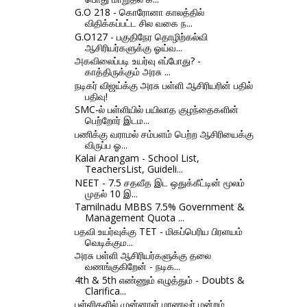
G.O 218 - கொரோனா காலத்தில்
விதிக்கப்பட்ட சில வகை ந...
G.O127 - பகுதிநேர தொழிற்கல்வி
ஆசிரியர்களுக்கு ஓய்வ...
அகவிலைப்படி உயர்வு எப்போது? -
காத்திருக்கும் அரசு ...
நடிகர் விஜய்க்கு அரசு பள்ளி ஆசிரியரின் பதில்
பதிவு!
SMC-ல் பள்ளியில் பயிலாத குழந்தைகளின்
பெற்றோர் இடம...
பணிக்கு வராமல் சம்பளம் பெற்ற ஆசிரியைக்கு
விருப்ப ஓ...
Kalai Arangam - School List,
TeachersList, Guideli...
NEET - 7.5 சதவீத இட ஒதுக்கீட்டின் மூலம்
முதல் 10 இ...
Tamilnadu MBBS 7.5% Government &
Management Quota ...
பதவி உயர்வுக்கு TET - மிகப்பெரிய பிரளயம்
வெடிக்கும...
அரசு பள்ளி ஆசிரியர்களுக்கு தலை
வணங்குகிறேன் - நடிக...
4th & 5th எண்ணும் எழுத்தும் - Doubts &
Clarifica...
பள்ளிகளில் முன்னாள் மாணவர் மன்றம்