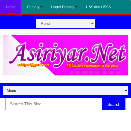
Home
Primary
Upper Primary
HSS and HSSS
Search