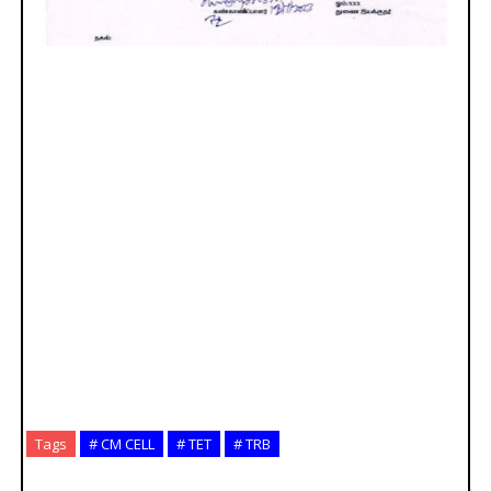
Tags
# CM CELL
# TET
# TRB