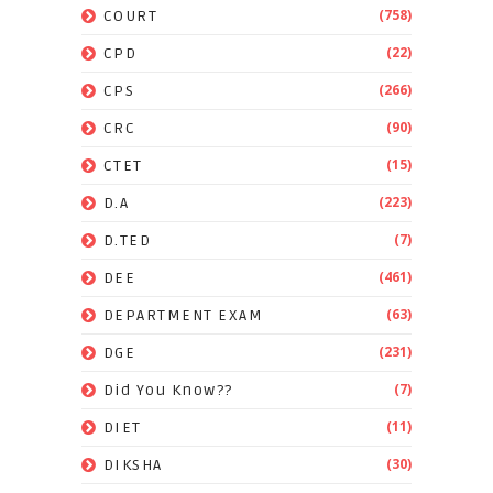
(758)
COURT
(22)
CPD
(266)
CPS
(90)
CRC
(15)
CTET
(223)
D.A
(7)
D.TED
(461)
DEE
(63)
DEPARTMENT EXAM
(231)
DGE
(7)
Did You Know??
(11)
DIET
(30)
DIKSHA