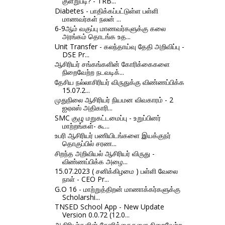
குளறுபடி? - TRB...
Diabetes - பாதிக்கப்பட்டுள்ள பள்ளி
மாணவர்கள் நலன் ...
6-9ஆம் வகுப்பு மாணவர்களுக்கு கலை
அரங்கம் தொடங்க உத...
Unit Transfer - கலந்தாய்வு தேதி அறிவிப்பு -
DSE Pr...
ஆசிரியர் சங்கங்களின் கோரிக்கைகளை
நிறைவேற்ற நடவடிக்...
தேசிய நல்லாசிரியர் விருதுக்கு விண்ணப்பிக்க
15.07.2...
முதுநிலை ஆசிரியர் நியமன விவகாரம் - 2
ஐஏஎஸ் அதிகாரி...
SMC குழு மறுகட்டமைப்பு - உறுப்பினர்
மாற்றங்கள்- கூ...
உபரி ஆசிரியர் பணியிடங்களை இயக்குநர்
தொகுப்பில் சரண...
சிறந்த அறிவியல் ஆசிரியர் விருது -
விண்ணப்பிக்க அழை...
15.07.2023 ( சனிக்கிழமை ) பள்ளி வேலை
நாள் - CEO Pr...
G.O 16 - மாற்றுத்திறன் மாணாக்கர்களுக்கு
Scholarshi...
TNSED School App - New Update
Version 0.0.72 (12.0...
ஆசிரியர்களின் கோரிக்கைகளை நிறைவேற்ற