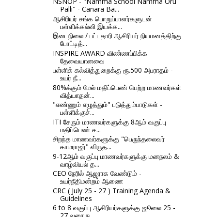
NSNOP - "Namma School Namma Oru
Palli" - Canara Ba...
ஆசிரியர் சங்க பொறுப்பாளர்களுடன்
பள்ளிக்கல்வி இயக்க...
இடைநிலை / பட்டதாரி ஆசிரியர் நியமனத்திற்கு
போட்டித்...
INSPIRE AWARD விண்ணப்பிக்க
தேவையானவை
பள்ளிக் கல்வித்துறைக்கு ரூ.500 அபராதம் -
உயர் நீ...
80%க்கும் மேல் மதிப்பெண் பெற்ற மாணவர்கள்
வித்யாதன்...
"எண்ணும் எழுத்தும்" படுத்தும்பாடுகள் -
பள்ளிக்குச்...
ITI சேரும் மாணவர்களுக்கு 8ஆம் வகுப்பு
மதிப்பெண் ச...
சிறந்த மாணவர்களுக்கு "பெருந்தலைவர்
காமராஜர்" விருத...
9-12ஆம் வகுப்பு மாணவர்களுக்கு மனநலம் &
வாழ்வியல் த...
CEO நேரில் ஆஜராக வேண்டும் -
உயர்நீதிமன்றம் ஆணை
CRC ( July 25 - 27 ) Training Agenda &
Guidelines
6 to 8 வகுப்பு ஆசிரியர்களுக்கு ஜூலை 25 -
27 வரை நட...