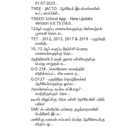
01.07.2023...
TNSE - JACTO : ஆசிரியர் இயக்கங்களின்
கூட்டமைப்பின்...
TNSED School App - New Update
Version 0.0.73 (18.0...
12ஆம் வகுப்பு மாணவர்களுக்கு மின்னஞ்சல்
முகவரி தொடங...
TET - 2012, 2013, 2017 & 2019 - மறுபிரதி
சான்றி...
10, 12 ஆம் வகுப்பு தேர்ச்சி பெறாத
மாணவர்களுக்கு தொ...
ஆதிதிராவிடர் நலத் துறை பள்ளிகளுக்கு
பொது மாறுதல் க...
G.O 218 - கொரோனா காலத்தில்
விதிக்கப்பட்ட சில வகை ந...
G.O127 - பகுதிநேர தொழிற்கல்வி
ஆசிரியர்களுக்கு ஓய்வ...
அகவிலைப்படி உயர்வு எப்போது? -
காத்திருக்கும் அரசு ...
நடிகர் விஜய்க்கு அரசு பள்ளி ஆசிரியரின் பதில்
பதிவு!
SMC-ல் பள்ளியில் பயிலாத குழந்தைகளின்
பெற்றோர் இடம...
பணிக்கு வராமல் சம்பளம் பெற்ற ஆசிரியைக்கு
விருப்ப ஓ...