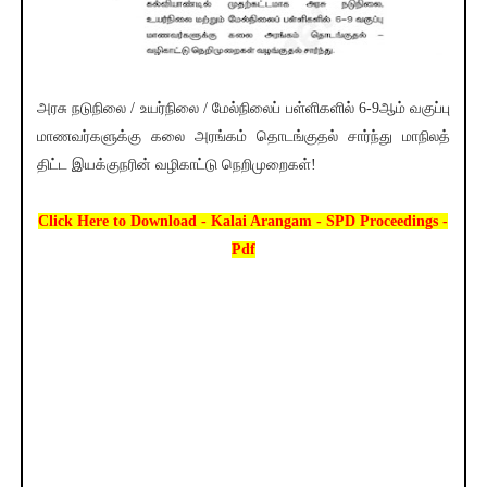
அரசு நடுநிலை / உயர்நிலை / மேல்நிலைப் பள்ளிகளில் 6-9ஆம் வகுப்பு
மாணவர்களுக்கு கலை அரங்கம் தொடங்குதல் சார்ந்து மாநிலத்
திட்ட இயக்குநரின் வழிகாட்டு நெறிமுறைகள்!
Click Here to Download - Kalai Arangam - SPD Proceedings -
Pdf