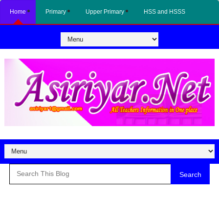
Home
Primary
Upper Primary
HSS and HSSS
Search