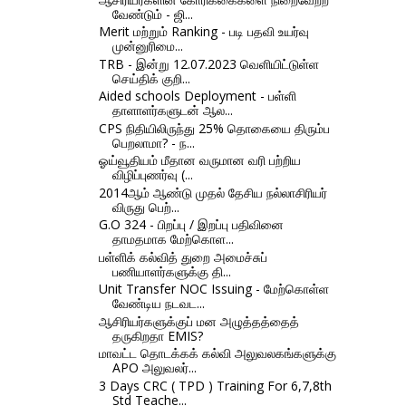
வேண்டும் - ஜி...
Merit மற்றும் Ranking - படி பதவி உயர்வு
முன்னுரிமை...
TRB - இன்று 12.07.2023 வெளியிட்டுள்ள
செய்திக் குறி...
Aided schools Deployment - பள்ளி
தாளாளர்களுடன் ஆல...
CPS நிதியிலிருந்து 25% தொகையை திரும்ப
பெறலாமா? - ந...
ஓய்வூதியம் மீதான வருமான வரி பற்றிய
விழிப்புணர்வு (...
2014ஆம் ஆண்டு முதல் தேசிய நல்லாசிரியர்
விருது பெற்...
G.O 324 - பிறப்பு / இறப்பு பதிவினை
தாமதமாக மேற்கொள...
பள்ளிக் கல்வித் துறை அமைச்சுப்
பணியாளர்களுக்கு தி...
Unit Transfer NOC Issuing - மேற்கொள்ள
வேண்டிய நடவட...
ஆசிரியர்களுக்குப் மன அழுத்தத்தைத்
தருகிறதா EMIS?
மாவட்ட தொடக்கக் கல்வி அலுவலகங்களுக்கு
APO அலுவலர்...
3 Days CRC ( TPD ) Training For 6,7,8th
Std Teache...