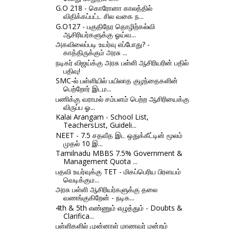
G.O 218 - கொரோனா காலத்தில்
விதிக்கப்பட்ட சில வகை ந...
G.O127 - பகுதிநேர தொழிற்கல்வி
ஆசிரியர்களுக்கு ஓய்வ...
அகவிலைப்படி உயர்வு எப்போது? -
காத்திருக்கும் அரசு ...
நடிகர் விஜய்க்கு அரசு பள்ளி ஆசிரியரின் பதில்
பதிவு!
SMC-ல் பள்ளியில் பயிலாத குழந்தைகளின்
பெற்றோர் இடம...
பணிக்கு வராமல் சம்பளம் பெற்ற ஆசிரியைக்கு
விருப்ப ஓ...
Kalai Arangam - School List,
TeachersList, Guideli...
NEET - 7.5 சதவீத இட ஒதுக்கீட்டின் மூலம்
முதல் 10 இ...
Tamilnadu MBBS 7.5% Government &
Management Quota ...
பதவி உயர்வுக்கு TET - மிகப்பெரிய பிரளயம்
வெடிக்கும...
அரசு பள்ளி ஆசிரியர்களுக்கு தலை
வணங்குகிறேன் - நடிக...
4th & 5th எண்ணும் எழுத்தும் - Doubts &
Clarifica...
பள்ளிகளில் முன்னாள் மாணவர் மன்றம்