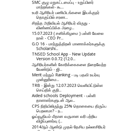
SMC குழு மறுகட்டமைப்பு - உறுப்பினர்
மாற்றங்கள்- கூ...
உபரி ஆசிரியர் பணியிடங்களை இயக்குநர்
தொகுப்பில் சரண...
சிறந்த அறிவியல் ஆசிரியர் விருது -
விண்ணப்பிக்க அழை...
15.07.2023 ( சனிக்கிழமை ) பள்ளி வேலை
நாள் - CEO Pr...
G.O 16 - மாற்றுத்திறன் மாணாக்கர்களுக்கு
Scholarshi...
TNSED School App - New Update
Version 0.0.72 (12.0...
ஆசிரியர்களின் கோரிக்கைகளை நிறைவேற்ற
வேண்டும் - ஜி...
Merit மற்றும் Ranking - படி பதவி உயர்வு
முன்னுரிமை...
TRB - இன்று 12.07.2023 வெளியிட்டுள்ள
செய்திக் குறி...
Aided schools Deployment - பள்ளி
தாளாளர்களுடன் ஆல...
CPS நிதியிலிருந்து 25% தொகையை திரும்ப
பெறலாமா? - ந...
ஓய்வூதியம் மீதான வருமான வரி பற்றிய
விழிப்புணர்வு (...
2014ஆம் ஆண்டு முதல் தேசிய நல்லாசிரியர்