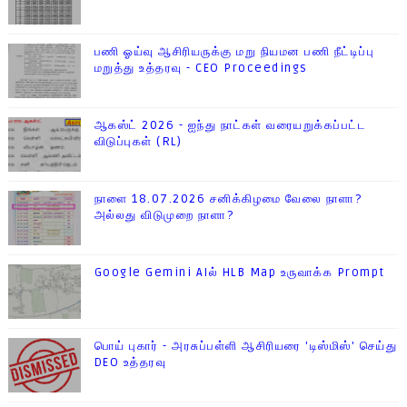
பணி ஓய்வு ஆசிரியருக்கு மறு நியமன பணி நீட்டிப்பு
மறுத்து உத்தரவு - CEO Proceedings
ஆகஸ்ட் 2026 - ஐந்து நாட்கள் வரையறுக்கப்பட்ட
விடுப்புகள் (RL)
நாளை 18.07.2026 சனிக்கிழமை வேலை நாளா?
அல்லது விடுமுறை நாளா?
Google Gemini AIல் HLB Map உருவாக்க Prompt
பொய் புகார் - அரசுப்பள்ளி ஆசிரியரை 'டிஸ்மிஸ்' செய்து
DEO உத்தரவு