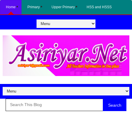
Home
Primary
Upper Primary
HSS and HSSS
Search