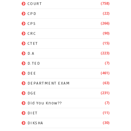
(758)
COURT
(22)
CPD
(266)
CPS
(90)
CRC
(15)
CTET
(223)
D.A
(7)
D.TED
(461)
DEE
(63)
DEPARTMENT EXAM
(231)
DGE
(7)
Did You Know??
(11)
DIET
(30)
DIKSHA