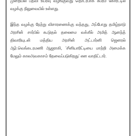
முறையில் பதவி உயர்வு வழங்குவது தொடர்பாக சுப்ரீம் கோர்ட்டில்
வழக்கு நிலுவையில் உள்ளது.
இந்த வழக்கு நேற்று விசாரணைக்கு வந்தது, அப்போது தமிழ்நாடு
அரசின் சார்பில் கூடுதல் தலைமை வக்கீல் அமித் ஆனந்த்
திவாரியுடன் மத்திய அரசின் அட்டார்னி ஜெனரல்
ஆர்.வெங்கடரமணி ஆஜராகி, 'சீனியாரிட்டியை மாற்றி அமைக்க
மேலும் காலஅவகாசம் தேவைப்படுகிறது' என வாதிட்டார்.