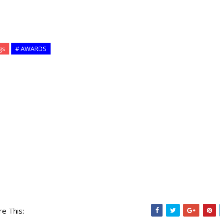
gs
# AWARDS
re This: