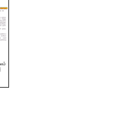
லம்
E