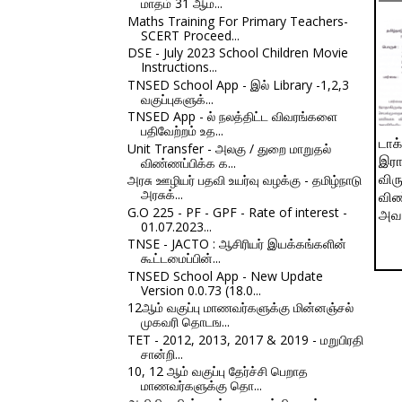
மாதம் 31 ஆம...
Maths Training For Primary Teachers-
SCERT Proceed...
DSE - July 2023 School Children Movie
Instructions...
TNSED School App - இல் Library -1,2,3
வகுப்புகளுக்...
TNSED App - ல் நலத்திட்ட விவரங்களை
பதிவேற்றம் உத...
டாக்
Unit Transfer - அலகு / துறை மாறுதல்
இரா
விண்ணப்பிக்க க...
அரசு ஊழியர் பதவி உயர்வு வழக்கு - தமிழ்நாடு
விரு
அரசுக்...
விண
G.O 225 - PF - GPF - Rate of interest -
அவகா
01.07.2023...
TNSE - JACTO : ஆசிரியர் இயக்கங்களின்
கூட்டமைப்பின்...
TNSED School App - New Update
Version 0.0.73 (18.0...
12ஆம் வகுப்பு மாணவர்களுக்கு மின்னஞ்சல்
முகவரி தொடங...
TET - 2012, 2013, 2017 & 2019 - மறுபிரதி
சான்றி...
10, 12 ஆம் வகுப்பு தேர்ச்சி பெறாத
மாணவர்களுக்கு தொ...