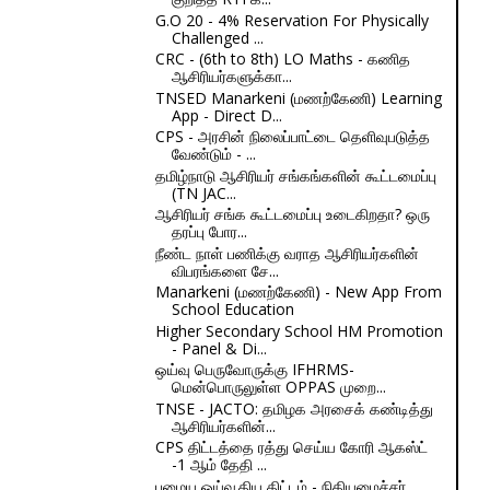
G.O 20 - 4% Reservation For Physically
Challenged ...
CRC - (6th to 8th) LO Maths - கணித
ஆசிரியர்களுக்கா...
TNSED Manarkeni (மணற்கேணி) Learning
App - Direct D...
CPS - அரசின் நிலைப்பாட்டை தெளிவுபடுத்த
வேண்டும் - ...
தமிழ்நாடு ஆசிரியர் சங்கங்களின் கூட்டமைப்பு
(TN JAC...
ஆசிரியர் சங்க கூட்டமைப்பு உடைகிறதா? ஒரு
தரப்பு போர...
நீண்ட நாள் பணிக்கு வராத ஆசிரியர்களின்
விபரங்களை சே...
Manarkeni (மணற்கேணி) - New App From
School Education
Higher Secondary School HM Promotion
- Panel & Di...
ஒய்வு பெருவோருக்கு IFHRMS-
மென்பொருலுள்ள OPPAS முறை...
TNSE - JACTO: தமிழக அரசைக் கண்டித்து
ஆசிரியர்களின்...
CPS திட்டத்தை ரத்து செய்ய கோரி ஆகஸ்ட்
-1 ஆம் தேதி ...
பழைய ஓய்வூதிய திட்டம் - நிதியமைச்சர்