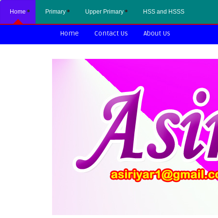
Home
Primary
Upper Primary
HSS and HSSS
Home
Contact Us
About Us