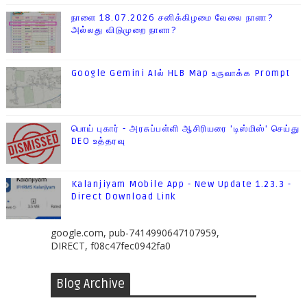
நாளை 18.07.2026 சனிக்கிழமை வேலை நாளா?
அல்லது விடுமுறை நாளா?
Google Gemini AIல் HLB Map உருவாக்க Prompt
பொய் புகார் - அரசுப்பள்ளி ஆசிரியரை 'டிஸ்மிஸ்' செய்து
DEO உத்தரவு
Kalanjiyam Mobile App - New Update 1.23.3 -
Direct Download Link
google.com, pub-7414990647107959,
DIRECT, f08c47fec0942fa0
Blog Archive