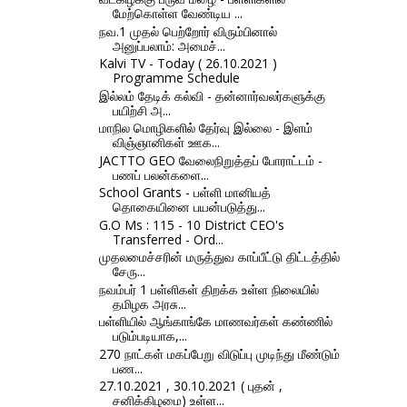
மேற்கொள்ள வேண்டிய ...
நவ.1 முதல் பெற்றோர் விரும்பினால்
அனுப்பலாம்: அமைச்...
Kalvi TV - Today ( 26.10.2021 )
Programme Schedule
இல்லம் தேடிக் கல்வி - தன்னார்வலர்களுக்கு
பயிற்சி அ...
மாநில மொழிகளில் தேர்வு இல்லை - இளம்
விஞ்ஞானிகள் ஊக...
JACTTO GEO வேலைநிறுத்தப் போராட்டம் -
பணப் பலன்களை...
School Grants - பள்ளி மானியத்
தொகையினை பயன்படுத்து...
G.O Ms : 115 - 10 District CEO's
Transferred - Ord...
முதலமைச்சரின் மருத்துவ காப்பீட்டு திட்டத்தில்
சேரு...
நவம்பர் 1 பள்ளிகள் திறக்க உள்ள நிலையில்
தமிழக அரசு...
பள்ளியில் ஆங்காங்கே மாணவர்கள் கண்ணில்
படும்படியாக,...
270 நாட்கள் மகப்பேறு விடுப்பு முடிந்து மீண்டும்
பண...
27.10.2021 , 30.10.2021 ( புதன் ,
சனிக்கிழமை) உள்ள...