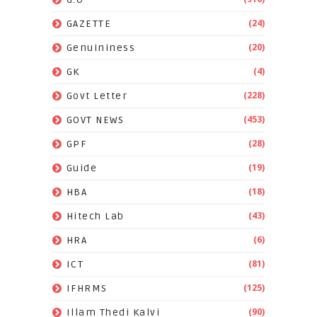
(24)
GAZETTE
(20)
Genuininess
(4)
GK
(228)
Govt Letter
(453)
GOVT NEWS
(28)
GPF
(19)
Guide
(18)
HBA
(43)
Hitech Lab
(6)
HRA
(81)
ICT
(125)
IFHRMS
(90)
Illam Thedi Kalvi