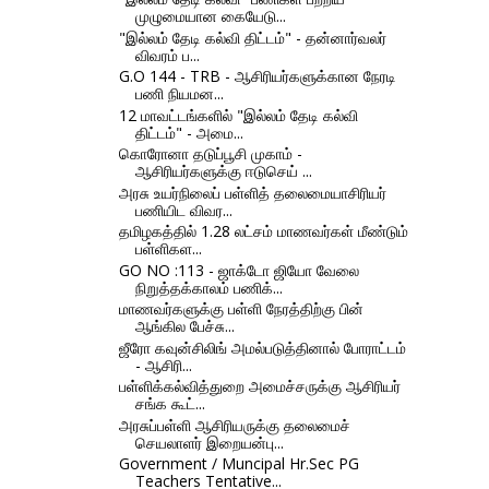
முழுமையான கையேடு...
"இல்லம் தேடி கல்வி திட்டம்" - தன்னார்வலர்
விவரம் ப...
G.O 144 - TRB - ஆசிரியர்களுக்கான நேரடி
பணி நியமன...
12 மாவட்டங்களில் "இல்லம் தேடி கல்வி
திட்டம்" - அமை...
கொரோனா தடுப்பூசி முகாம் -
ஆசிரியர்களுக்கு ஈடுசெய் ...
அரசு உயர்நிலைப் பள்ளித் தலைமையாசிரியர்
பணியிட விவர...
தமிழகத்தில் 1.28 லட்சம் மாணவர்கள் மீண்டும்
பள்ளிகள...
GO NO :113 - ஜாக்டோ ஜியோ வேலை
நிறுத்தக்காலம் பணிக்...
மாணவர்களுக்கு பள்ளி நேரத்திற்கு பின்
ஆங்கில பேச்சு...
ஜீரோ கவுன்சிலிங் அமல்படுத்தினால் போராட்டம்
- ஆசிரி...
பள்ளிக்கல்வித்துறை அமைச்சருக்கு ஆசிரியர்
சங்க கூட்...
அரசுப்பள்ளி ஆசிரியருக்கு தலைமைச்
செயலாளர் இறையன்பு...
Government / Muncipal Hr.Sec PG
Teachers Tentative...