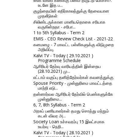
உங்க வங்கி கணக்கு பணம் திருட்டு போச்சா?.
உடனே இத ப...
குழந்தையின் எதிர்காலத்துக்கு தேவையான
முதலீடுகள்
சிலிண்டருக்கான மானியதொகை சரியாக
வருகின்றதா - சரிபா...
1 to 5th Syllabus - Term 2
EMIS - CEO Review Check List - 2021-22
கனமழை - 7 மாவட்ட பள்ளிகளுக்கு விடுமுறை
அறிவிப்பு.
Kalvi TV - Today ( 29.10.2021 )
Programme Schedule
ஆசிரியர் தேர்வு வாரியத்தின் இன்றைய
(28.10.2021) மு...
எட்டாம் வகுப்பு தனித்தேர்வர்கள் கவனத்துக்கு
Spouse Priority - முன்னுரிமை மாவட்டத்தை
மாற்றி எடு...
தன்னார்வல ஆசிரியர் தேர்வில் பெண்களுக்கே
முன்னுரிமை...
6, 7, 8th Syllabus - Term 2
அரசுப் பணியாளர்கள் தமது சொத்து மற்றும்
கடன் விவர அ...
Society Loan உச்சவரம்பு 15 இலட்சமாக
உயர்வு - நெறி...
Kalvi TV - Today ( 28.10.2021 )