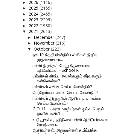
2026
(1116)
►
2025
(2155)
►
2024
(2455)
►
2023
(2299)
►
2022
(1930)
►
2021
(2613)
▼
December
(247)
►
November
(216)
►
October
(222)
▼
நவ.1ம் தேதி மீண்டும் பள்ளிகள் திறப்பு -
முதலமைச்சர...
பள்ளி திறக்கும் போது தேவையான
பதிவேடுகள் - School R...
பள்ளிகள் திறப்பு: சவால்களும் தீர்வுகளும்
என்னென்ன?
பள்ளிகள் என்ன செய்ய வேண்டும்?
பெற்றோர்கள் என்ன செய்ய வேண்டும்?
பள்ளிகள் திறந்தபின் ஆசிரியர்கள் என்ன
செய்ய வேண்டும்?
G.O 111 - அரசு ஊழியர்கள் ஓய்வு பெறும்
நாளில் பணியி...
உபரி துவக்க, நடுநிலைப்பள்ளி ஆசிரியர்களை
மேல்நிலைப்...
ஆசிரியர்கள், அலுவலர்கள் சமர்ப்பிக்க