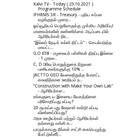
Kalvi TV - Today ( 25.10.2021 )
Programme Schedule
IFHRMS SR - Treasury - புதிய சம்பள
வழங்குதல் முறை...
ஓய்வூதியம் பெறுவோருக்கு முக்கிய அறிவிப்பு!
மாணவர்களின் எண்ணிக்கை அடிப்படையில்
ஆசிரியர்கள் நிர...
"இல்லம் தேடிக் கல்வி திட்டம்" - செயல்படுத்த
மாவட்ட...
G.O 658 - மழலையர் பள்ளிகள் திறப்பு இல்லை
- 1 முதல...
C, D பிரிவு பொதுத்துறை நிறுவன
பணியாளர்களுக்கு 10% ...
JACTTO GEO வேலைநிறுத்த போராட்ட
காலதிற்கான ஊதியம் ந...
“Construction with Make Your Own Lab"
- ஆசிரியர்கள...
உங்களுடைய இணைய வேகத்தினை
பரிசோதிப்பது எப்படி?
20 ரூபாய்ல புது ரேஷசன் கார்டு! எப்படி
விண்ணப்பிப்பது?
அரசு ஊழியர்கள் மற்றும் ஆசிரியர்கள்
தங்களது வங்கி க...
யாருக்காவது நீங்கள் சாட்சி கையெழுத்து
போட்டுள்ளீர்...