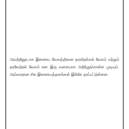
அவற்றினூடாக இணைய வேகத்தினை தரவிறக்கல் வேகம் மற்றும்
தரவேற்றல் வேகம் என இரு வகையாக அறிந்துகொள்ள முடியும்.
அவ்வாறான சில இணையத்தளங்கள் இங்கே தரப்பட்டுள்ளன.