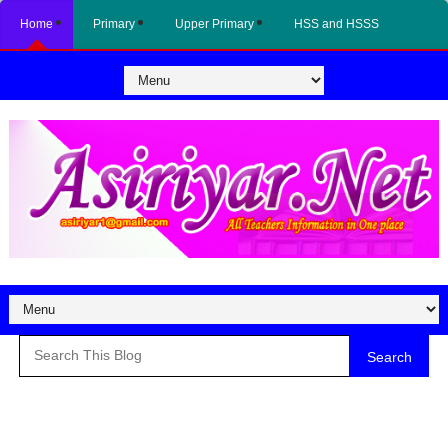
Home
Primary
Upper Primary
HSS and HSSS
Search