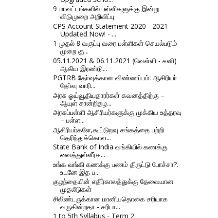
9 மாவட்டங்களில் பள்ளிகளுக்கு இன்று
விடுமுறை அறிவிப்பு
CPS Account Statement 2020 - 2021
Updated Now! - ...
1 முதல் 8 வகுப்பு வரை பள்ளிகள் செயல்படும்
முறை கு...
05.11.2021 & 06.11.2021 (வெள்ளி - சனி)
ஆகிய இரண்டு...
PGTRB தோ்வுக்கான விண்ணப்பம்: ஆசிரியா்
தோ்வு வாரி...
அரசு ஓய்வூதியதாரர்கள் கவனத்திற்கு –
ஆயுள் சான்றிதழ...
அரசுப்பள்ளி ஆசிரியர்களுக்கு முக்கிய உத்தரவு
– பள்ள...
ஆசிரியர்களே,கூட்டுறவு சங்கத்தை பற்றி
தெரிந்துக்கொள...
State Bank of India வங்கியில் கணக்கு
வைத்துள்ளீர்க...
உங்க வங்கி கணக்கு பணம் திருட்டு போச்சா?.
உடனே இத ப...
குழந்தையின் எதிர்காலத்துக்கு தேவையான
முதலீடுகள்
சிலிண்டருக்கான மானியதொகை சரியாக
வருகின்றதா - சரிபா...
1 to 5th Syllabus - Term 2