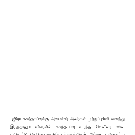
ஜீரோ கலந்தாய்வுக்கு அமைச்சர் அவர்கள் முற்றுப்புள்ளி வைத்து
இருந்தாலும் விரைவில் கலந்தாய்வு சார்ந்து வெளிவர உள்ள
வழிகாட்டு நெறிமுறைகளில் பத்தாண்டுகள் அல்லது பதினைந்து