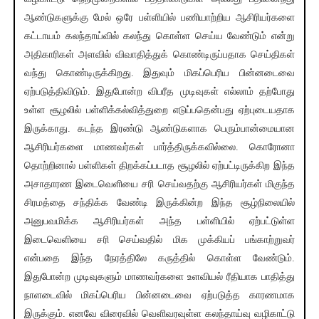
ஆண்டுகளுக்கு மேல் ஒரே பள்ளியில் பணியாற்றிய ஆசிரியர்களை
கட்டாயம் கலந்தாய்வில் கலந்து கொள்ள செய்ய வேண்டும் என்று
அதிகாரிகள் அளவில் விவாதித்துக் கொண்டிருப்பதாக செய்திகள்
வந்து கொண்டிருக்கிறது. இதுவும் மிகப்பெரிய பின்னடைவை
ஏற்படுத்திவிடும். இதுபோன்ற விபரீத முடிவுகள் எல்லாம் தற்போது
உள்ள சூழலில் பள்ளிக்கல்வித்துறை எடுப்பதென்பது ஏற்புடையதாக
இருக்காது. கடந்த இரண்டு ஆண்டுகளாக பெரும்பான்மையான
ஆசிரியர்களை மாணவர்கள் பார்த்திருக்கவில்லை. கொரோனா
தொற்றினால் பள்ளிகள் திறக்கப்படாத சூழலில் ஏற்பட்டிருக்கிற இந்த
அசாதாரண இடைவெளியை சரி செய்வதற்கு ஆசிரியர்கள் மிகுந்த
சிரமத்தை சந்திக்க வேண்டி இருக்கின்ற இந்த சூழ்நிலையில்
அனுபவமிக்க ஆசிரியர்கள் அந்த பள்ளியில் ஏற்பட்டுள்ள
இடைவெளியை சரி செய்வதில் மிக முக்கியப் பங்காற்றுவர்
என்பதை இந்த நேரத்திலே கருத்தில் கொள்ள வேண்டும்.
இதுபோன்ற முடிவுகளும் மாணவர்களை உளவியல் ரீதியாக பாதித்து
நாளடைவில் மிகப்பெரிய பின்னடைவை ஏற்படுத்த காரணமாக
இருக்கும். எனவே விரைவில் வெளிவரவுள்ள கலந்தாய்வு வழிகாட்டு