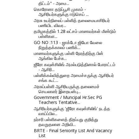
திட்டம்" - அமை...
கொரோனா தடுப்பூசி முகாம் -
ஆசிரியர்களுக்கு ஈடுசெய் ...
அரசு உயர்நிலைப் பள்ளித் தலைமையாசிரியர்
பணியிட விவர...
தமிழகத்தில் 1.28 லட்சம் மாணவர்கள் மீண்டும்
பள்ளிகள...
GO NO :113 - ஜாக்டோ ஜியோ வேலை
நிறுத்தக்காலம் பணிக்...
மாணவர்களுக்கு பள்ளி நேரத்திற்கு பின்
ஆங்கில பேச்சு...
ஜீரோ கவுன்சிலிங் அமல்படுத்தினால் போராட்டம்
- ஆசிரி...
பள்ளிக்கல்வித்துறை அமைச்சருக்கு ஆசிரியர்
சங்க கூட்...
அரசுப்பள்ளி ஆசிரியருக்கு தலைமைச்
செயலாளர் இறையன்பு...
Government / Muncipal Hr.Sec PG
Teachers Tentative...
ஆசிரியர்களுக்கு 'ஜீரோ கவுன்சிலிங்' நடத்த
வாய்ப்பில...
நர்சரி பள்ளிகளைத் திறப்பது குறித்து
தவறுதலான அறிவி...
BRTE - Final Seniority List And Vacancy
List