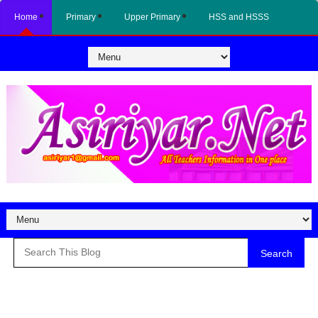
Home
Primary
Upper Primary
HSS and HSSS
Search