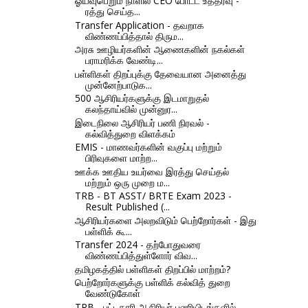
ஓய்வுபெறும் நாளில் CEO போட்ட உத்தரவு -
ரத்து செய்த...
Transfer Application - தவறாக
விண்ணப்பித்தால் திரும...
அரசு ஊழியர்களின் ஆணைகளின் நகல்கள்
பராமரிக்க வேண்டி...
பள்ளிகள் திறப்புக்கு தேவையான அனைத்து
முன்னேற்பாடுக...
500 ஆசிரியர்களுக்கு இடமாறுதல்
கலந்தாய்வில் முன்னுர...
இடைநிலை ஆசிரியர் பணி நிரவல் -
கல்வித்துறை விளக்கம்
EMIS - மாணவர்களின் வகுப்பு மற்றும்
பிரிவுகளை மாற்ற...
ஊக்க ஊதிய உயர்வை இரத்து செய்தல்
மற்றும் ஒரு முறை ம...
TRB - BT ASST/ BRTE Exam 2023 -
Result Published (...
ஆசிரியர்களை அலறவிடும் பெற்றோர்கள் - இது
பள்ளிக் கூ...
Transfer 2024 - தற்போதுவரை
விண்ணப்பித்துள்ளோர் விவ...
தமிழகத்தில் பள்ளிகள் திறப்பில் மாற்றம்?
பெற்றோர்களுக்கு பள்ளிக் கல்வித் துறை
வேண்டுகோள்
TRB - பட்டதாரி ஆசிரியர் பணியிடங்களில்