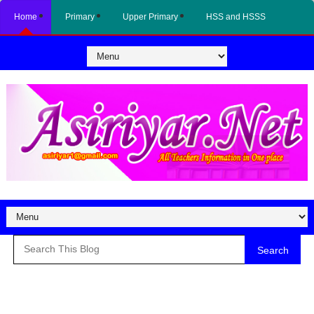
Home
Primary
Upper Primary
HSS and HSSS
Search