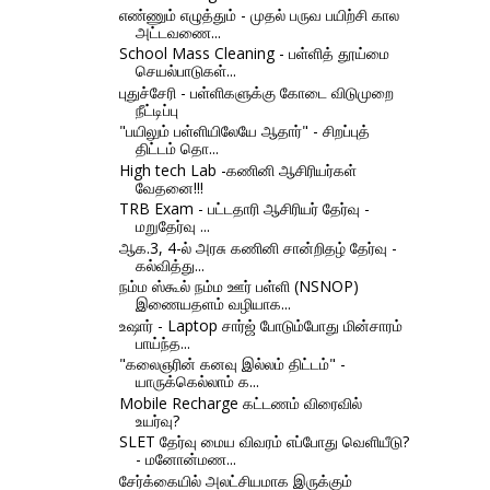
எண்ணும் எழுத்தும் - முதல் பருவ பயிற்சி கால
அட்டவணை...
School Mass Cleaning - பள்ளித் தூய்மை
செயல்பாடுகள்...
புதுச்சேரி - பள்ளிகளுக்கு கோடை விடுமுறை
நீட்டிப்பு
"பயிலும் பள்ளியிலேயே ஆதார்" - சிறப்புத்
திட்டம் தொ...
High tech Lab -கணினி ஆசிரியர்கள்
வேதனை!!!
TRB Exam - பட்டதாரி ஆசிரியர்‌ தேர்வு -
மறுதேர்வு ...
ஆக.3, 4-ல் அரசு கணினி சான்றிதழ் தேர்வு -
கல்வித்து...
நம்ம ஸ்கூல் நம்ம ஊர் பள்ளி (NSNOP)
இணையதளம் வழியாக...
உஷார் - Laptop சார்ஜ் போடும்போது மின்சாரம்
பாய்ந்த...
"கலைஞரின் கனவு இல்லம் திட்டம்" -
யாருக்கெல்லாம் க...
Mobile Recharge கட்டணம் விரைவில்
உயர்வு?
SLET தேர்வு மைய விவரம் எப்போது வெளியீடு?
- மனோன்மண...
சேர்க்கையில் அலட்சியமாக இருக்கும்