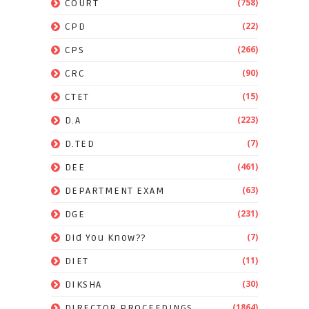
(758)
COURT
(22)
CPD
(266)
CPS
(90)
CRC
(15)
CTET
(223)
D.A
(7)
D.TED
(461)
DEE
(63)
DEPARTMENT EXAM
(231)
DGE
(7)
Did You Know??
(11)
DIET
(30)
DIKSHA
(1864)
DIRECTOR PROCEEDINGS