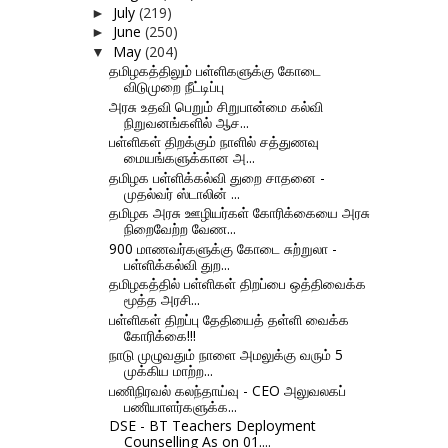
July
(219)
►
June
(250)
►
May
(204)
▼
தமிழகத்திலும் பள்ளிகளுக்கு கோடை
விடுமுறை நீட்டிப்பு
அரசு உதவி பெறும் சிறுபான்மை கல்வி
நிறுவனங்களில் ஆச...
பள்ளிகள் திறக்கும் நாளில் சத்துணவு
மையங்களுக்கான அ...
தமிழக பள்ளிக்கல்வி துறை சாதனை -
முதல்வர் ஸ்டாலின் ...
தமிழக அரசு ஊழியர்கள் கோரிக்கையை அரசு
நிறைவேற்ற வேண...
900 மாணவர்களுக்கு கோடை சுற்றுலா -
பள்ளிக்கல்வி துற...
தமிழகத்தில் பள்ளிகள் திறப்பை ஒத்திவைக்க
மூத்த அரசி...
பள்ளிகள் திறப்பு தேதியைத் தள்ளி வைக்க
கோரிக்கை!!!
நாடு முழுவதும் நாளை அமலுக்கு வரும் 5
முக்கிய மாற்ற...
பணிநிரவல் கலந்தாய்வு - CEO அலுவலகப்
பணியாளர்களுக்க...
DSE - BT Teachers Deployment
Counselling As on 01....