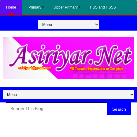
Home
Primary
Upper Primary
HSS and HSSS
Search