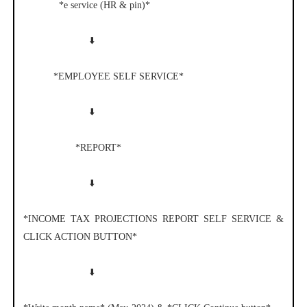
*e service (HR & pin)*
⬇️
*EMPLOYEE SELF SERVICE*
⬇️
*REPORT*
⬇️
*INCOME TAX PROJECTIONS REPORT SELF SERVICE &
CLICK ACTION BUTTON*
⬇️