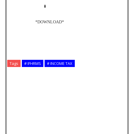
⬇️
*DOWNLOAD*
Tags
# IFHRMS
# INCOME TAX