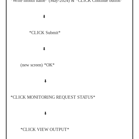
*Write month name* (May-2024) & *CLICK Continue button*
⬇️
*CLICK Submit*
⬇️
(new screen) *OK*
⬇️
*CLICK MONITORING REQUEST STATUS*
⬇️
*CLICK VIEW OUTPUT*