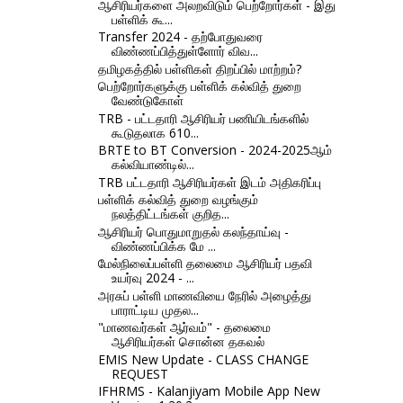
ஆசிரியர்களை அலறவிடும் பெற்றோர்கள் - இது
பள்ளிக் கூ...
Transfer 2024 - தற்போதுவரை
விண்ணப்பித்துள்ளோர் விவ...
தமிழகத்தில் பள்ளிகள் திறப்பில் மாற்றம்?
பெற்றோர்களுக்கு பள்ளிக் கல்வித் துறை
வேண்டுகோள்
TRB - பட்டதாரி ஆசிரியர் பணியிடங்களில்
கூடுதலாக 610...
BRTE to BT Conversion - 2024-2025ஆம்
கல்வியாண்டில்...
TRB பட்டதாரி ஆசிரியர்கள் இடம் அதிகரிப்பு
பள்ளிக் கல்வித் துறை வழங்கும்
நலத்திட்டங்கள் குறித...
ஆசிரியர் பொதுமாறுதல் கலந்தாய்வு -
விண்ணப்பிக்க மே ...
மேல்நிலைப்பள்ளி தலைமை ஆசிரியர் பதவி
உயர்வு 2024 - ...
அரசுப் பள்ளி மாணவியை நேரில் அழைத்து
பாராட்டிய முதல...
"மாணவர்கள் ஆர்வம்" - தலைமை
ஆசிரியர்கள் சொன்ன தகவல்
EMIS New Update - CLASS CHANGE
REQUEST
IFHRMS - Kalanjiyam Mobile App New