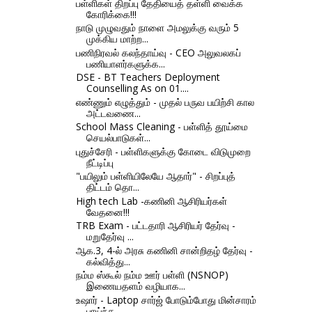
பள்ளிகள் திறப்பு தேதியைத் தள்ளி வைக்க
கோரிக்கை!!!
நாடு முழுவதும் நாளை அமலுக்கு வரும் 5
முக்கிய மாற்ற...
பணிநிரவல் கலந்தாய்வு - CEO அலுவலகப்
பணியாளர்களுக்க...
DSE - BT Teachers Deployment
Counselling As on 01....
எண்ணும் எழுத்தும் - முதல் பருவ பயிற்சி கால
அட்டவணை...
School Mass Cleaning - பள்ளித் தூய்மை
செயல்பாடுகள்...
புதுச்சேரி - பள்ளிகளுக்கு கோடை விடுமுறை
நீட்டிப்பு
"பயிலும் பள்ளியிலேயே ஆதார்" - சிறப்புத்
திட்டம் தொ...
High tech Lab -கணினி ஆசிரியர்கள்
வேதனை!!!
TRB Exam - பட்டதாரி ஆசிரியர்‌ தேர்வு -
மறுதேர்வு ...
ஆக.3, 4-ல் அரசு கணினி சான்றிதழ் தேர்வு -
கல்வித்து...
நம்ம ஸ்கூல் நம்ம ஊர் பள்ளி (NSNOP)
இணையதளம் வழியாக...
உஷார் - Laptop சார்ஜ் போடும்போது மின்சாரம்
பாய்ந்த...