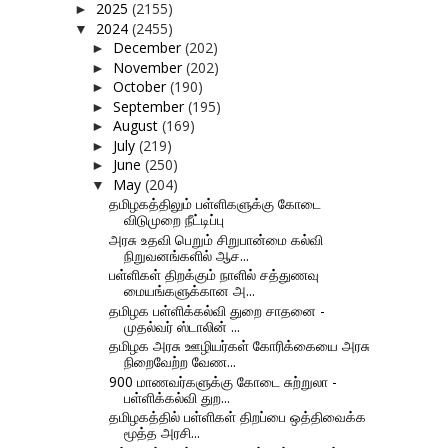
2025
(2155)
►
2024
(2455)
▼
December
(202)
►
November
(202)
►
October
(190)
►
September
(195)
►
August
(169)
►
July
(219)
►
June
(250)
►
May
(204)
▼
தமிழகத்திலும் பள்ளிகளுக்கு கோடை
விடுமுறை நீட்டிப்பு
அரசு உதவி பெறும் சிறுபான்மை கல்வி
நிறுவனங்களில் ஆச...
பள்ளிகள் திறக்கும் நாளில் சத்துணவு
மையங்களுக்கான அ...
தமிழக பள்ளிக்கல்வி துறை சாதனை -
முதல்வர் ஸ்டாலின் ...
தமிழக அரசு ஊழியர்கள் கோரிக்கையை அரசு
நிறைவேற்ற வேண...
900 மாணவர்களுக்கு கோடை சுற்றுலா -
பள்ளிக்கல்வி துற...
தமிழகத்தில் பள்ளிகள் திறப்பை ஒத்திவைக்க
மூத்த அரசி...