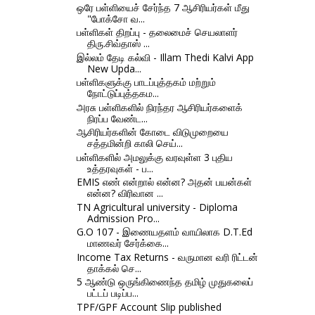
ஒரே பள்ளியைச் சேர்ந்த 7 ஆசிரியர்கள் மீது
"போக்சோ வ...
பள்ளிகள் திறப்பு - தலைமைச் செயலாளர்
திரு.சிவ்தாஸ் ...
இல்லம் தேடி கல்வி - Illam Thedi Kalvi App
New Upda...
பள்ளிகளுக்கு பாடப்புத்தகம் மற்றும்
நோட்டுப்புத்தகம...
அரசு பள்ளிகளில் நிரந்தர ஆசிரியர்களைக்
நிரப்ப வேண்ட...
ஆசிரியர்களின் கோடை விடுமுறையை
சத்தமின்றி காலி செய்...
பள்ளிகளில் அமலுக்கு வரவுள்ள 3 புதிய
உத்தரவுகள் - ப...
EMIS எண் என்றால் என்ன? அதன் பயன்கள்
என்ன? விரிவான ...
TN Agricultural university - Diploma
Admission Pro...
G.O 107 - இணையதளம் வாயிலாக D.T.Ed
மாணவர் சேர்க்கை...
Income Tax Returns - வருமான வரி ரிட்டன்
தாக்கல் செ...
5 ஆண்டு ஒருங்கிணைந்த தமிழ் முதுகலைப்
பட்டப் படிப்ப...
TPF/GPF Account Slip published