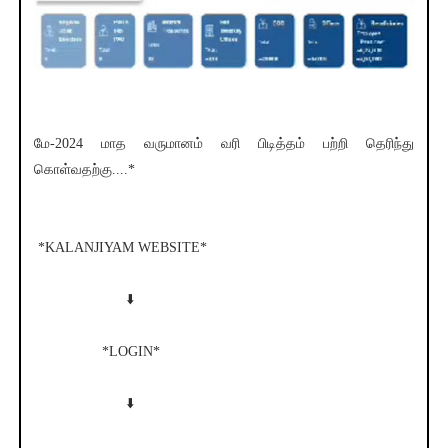
மே-2024 மாத வருமானம் வரி பிடித்தம் பற்றி தெரிந்து
கொள்வதற்கு....*
*KALANJIYAM WEBSITE*
⬇️
*LOGIN*
⬇️