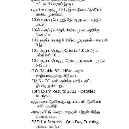
கட்டமைப்புகளும் இருப...
பதவி உயர்வுக்கு TET, இடைநிலை ஆசிரியர்
ஊதிய முரண்பா...
10-ம் வகுப்பு பொதுத் தேர்வு முடிவு - எந்தப்
பாடத்...
10-ம் வகுப்புபொதுத் தேர்வு முடிவு குறித்து
அமைச்ச...
10ம் வகுப்பு பொதுத் தேர்வு முடிவுகள் - கடைசி
5 இட...
10ம் வகுப்பு பொதுத்தேர்வில் 1,026 அரசு
பள்ளிகள் 10...
10ம் வகுப்பு பொதுத் தேர்வு முடிவுகள் - முதல்
5 இடம...
G.O (Ms)No 52 - HBA - அரசு
ஊழியர்களுக்கு வீடு கட்ட...
EMIS - TC பணி குறித்து மாநில திட்ட
இயக்குநரின் புத...
10th Exam Results 2023 - Detailed
Analysis
முதுகலை ஆசிரியருக்கு பட்டதாரி ஆசிரியர்
பணி - ஆசிரி...
அலகு விட்டு அலகு மாறுதல் மற்றும் ஈர்த்து
கொள்ளப்பட...
FGD for Schools - One Day Training -
மாவட்ட வாரியா...