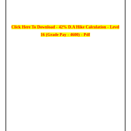
Click Here To Download - 42% D.A Hike Calculation - Level
16 (Grade Pay - 4600) - Pdf