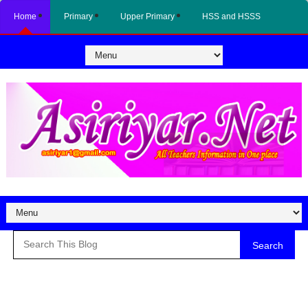
Home
Primary
Upper Primary
HSS and HSSS
Search