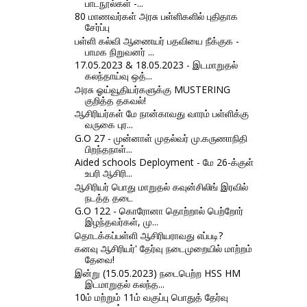
பாடநூல்கள் -...
80 மாணவர்கள் அரசு பள்ளிகளில் புதிதாக
சேர்ப்பு
பள்ளி கல்வி ஆணையர் பதவியை நீக்குக -
பாமக நிறுவனர் ...
17.05.2023 & 18.05.2023 - இடமாறுதல்
கலந்தாய்வு ஒத்...
அரசு ஓய்வூதியர்களுக்கு MUSTERING
குறித்த தகவல்!
ஆசிரியர்கள் மே நான்காவது வாரம் பள்ளிக்கு
வருகை புர...
G.O 27 - முன்னாள் முதல்வர் மு.கருணாநிதி
பிறந்தநாள்...
Aided schools Deployment - மே 26-க்குள்
உபரி ஆசிரி...
ஆசிரியர் பொது மாறுதல் கவுன்சிலிங் இரவில்
நடத்த தடை
G.O 122 - கொரோனா தொற்றால் பெற்றோர்
இழந்தவர்கள், மு...
தொடக்கப்பள்ளி ஆசிரியராவது எப்படி?
கனவு ஆசிரியர்' தேர்வு நடைமுறையில் மாற்றம்
தேவை!
இன்று (15.05.2023) நடைபெற்ற HSS HM
இடமாறுதல் கலந்த...
10ம் மற்றும் 11ம் வகுப்பு பொதுத் தேர்வு