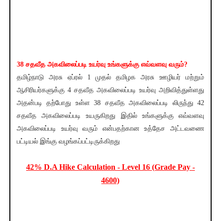
38 சதவீத அகவிலைப்படி உயர்வு உங்களுக்கு எவ்வளவு வரும்?
தமிழ்நாடு அரசு ஏப்ரல் 1 முதல் தமிழக அரசு ஊழியர் மற்றும்
ஆசிரியர்களுக்கு 4 சதவீத அகவிலைப்படி உயர்வு அறிவித்துள்ளது
அதன்படி தற்போது உள்ள 38 சதவீத அகவிலைப்படி லிருந்து 42
சதவீத அகவிலைப்படி உயருகிறது இதில் உங்களுக்கு எவ்வளவு
அகவிலைப்படி உயர்வு வரும் என்பதற்கான உத்தேச அட்டவணை
பட்டியல் இங்கு வழங்கப்பட்டிருக்கிறது
42
% D.A Hike Calculation -
Level
16 (Grade Pay -
4600)