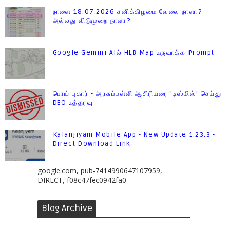
நாளை 18.07.2026 சனிக்கிழமை வேலை நாளா?
அல்லது விடுமுறை நாளா?
Google Gemini AIல் HLB Map உருவாக்க Prompt
பொய் புகார் - அரசுப்பள்ளி ஆசிரியரை 'டிஸ்மிஸ்' செய்து
DEO உத்தரவு
Kalanjiyam Mobile App - New Update 1.23.3 -
Direct Download Link
google.com, pub-7414990647107959,
DIRECT, f08c47fec0942fa0
Blog Archive