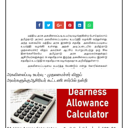
அகவிலைப்படி உயர்வு - முதலமைச்சர் விஜய்
அவர்களுக்குஆசிரியர் கூட்டணி சார்பில் நன்றி