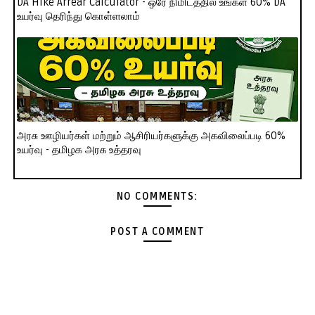
DA Hike Arrear Calculator - ஒரே நிமிடத்தில் உங்கள் 60% DA
உயர்வு தெரிந்து கொள்ளலாம்
அரசு ஊழியர்கள் மற்றும் ஆசிரியர்களுக்கு அகவிலைப்படி 60%
உயர்வு - தமிழக அரசு உத்தரவு
NO COMMENTS:
POST A COMMENT