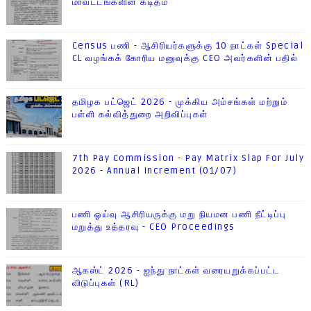
மாவட்டங்களின் கடிதம்
Census பணி - ஆசிரியர்களுக்கு 10 நாட்கள் Special
CL வழங்கக் கோரிய மனுவுக்கு CEO அவர்களின் பதில்
தமிழக பட்ஜெட் 2026 - முக்கிய அம்சங்கள் மற்றும்
பள்ளி கல்வித்துறை அறிவிப்புகள்
7th Pay Commission - Pay Matrix Slap For July
2026 - Annual Increment (01/07)
பணி ஓய்வு ஆசிரியருக்கு மறு நியமன பணி நீட்டிப்பு
மறுத்து உத்தரவு - CEO Proceedings
ஆகஸ்ட் 2026 - ஐந்து நாட்கள் வரையறுக்கப்பட்ட
விடுப்புகள் (RL)