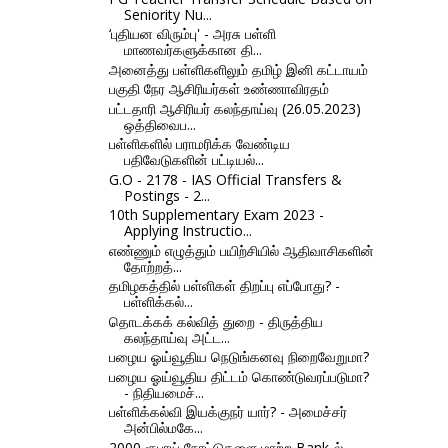
Seniority Nu...
‘புதியன விரும்பு' - அரசு பள்ளி
மாணவர்களுக்கான தி...
அனைத்து பள்ளிகளிலும் தமிழ் இனி கட்டாயம்
பகுதி நேர ஆசிரியர்கள் உண்ணாவிரதம்
பட்டதாரி ஆசிரியர் கலந்தாய்வு (26.05.2023)
ஒத்திவைப...
பள்ளிகளில் பராமரிக்க வேண்டிய
பதிவேடுகளின் பட்டியல்...
G.O - 2178 - IAS Official Transfers &
Postings - 2...
10th Supplementary Exam 2023 -
Applying Instructio...
எண்ணும் எழுத்தும் பயிற்சியில் ஆதிவாசிகளின்
தோற்றத்...
தமிழகத்தில் பள்ளிகள் திறப்பு எப்போது? -
பள்ளிக்கல்...
தொடக்கக் கல்வித் துறை - திருத்திய
கலந்தாய்வு அட்ட...
பழைய ஓய்வூதிய நெடுங்கனவு நிறைவேறுமா?
பழைய ஓய்வூதிய திட்டம் கொண்டுவரப்படுமா?
- நிதியமைச்...
பள்ளிக்கல்வி இயக்குநர் யார்? - அமைச்சர்
அன்பில்மகே...
2000 ரூபாய் நோட்டுகளை மாற்ற Bank-ல்