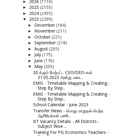
2026
(1116)
►
2025
(2155)
►
2024
(2455)
►
2023
(2299)
▼
December
(184)
►
November
(211)
►
October
(221)
►
September
(218)
►
August
(205)
►
July
(175)
►
June
(176)
►
May
(205)
▼
20 க்கும் மேற்பட்ட CEO/DEO-கள்
31.05.2023 அன்று பண...
EMIS - Timetable Mapping & Creating -
Step By Step...
EMIS - Timetable Mapping & Creating -
Step By Step...
School Calendar - June 2023
Transfer News - பொது மாறுதல் பெற்ற
ஆசிரியர்கள் பணி...
BT Vacancy Details - All Districts -
Subject Wise ...
Training For PG Economics Teachers -