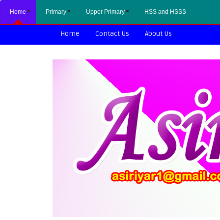
Home
Primary
Upper Primary
HSS and HSSS
Home
Contact Us
About Us