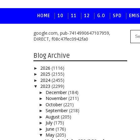
HOME
10
11
12
G.O
SPD
EMIS
google.com, pub-7414990647107959,
DIRECT, f08c47fec0942fa0
Blog Archive
2026
(1116)
►
2025
(2155)
►
2024
(2455)
►
2023
(2299)
▼
December
(184)
►
November
(211)
►
October
(221)
►
September
(218)
►
August
(205)
►
July
(175)
►
June
(176)
►
May
(205)
▼