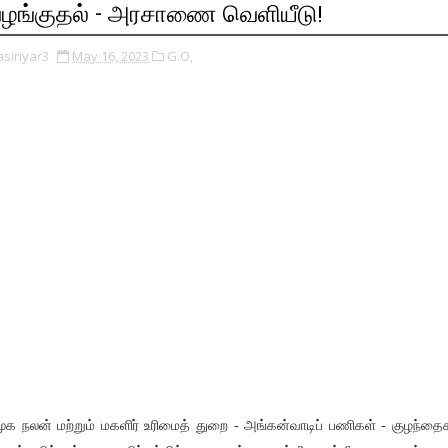
ழங்குதல் - அரசாணை வெளியீடு!
asiriyar3
May 16, 2023
G.O,
ூக நலன் மற்றும் மகளிர் உரிமைத் துறை - அங்கன்வாடிப் பணிகள் - குழந்தை