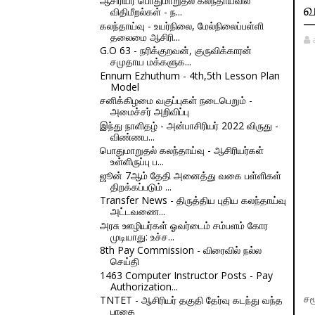
ஆசிரியர் பொதுமாறுதல் கலந்தாய்வில்
வ
விதிமீறல்கள் - ந...
கலந்தாய்வு - உயர்நிலை, மேல்நிலைப்பள்ளி
தலைமை ஆசிரி...
G.O 63 - நரிக்குறவன், குருவிக்காரன்
சமுதாய மக்களுக...
Ennum Ezhuthum - 4th,5th Lesson Plan
Model
சனிக்கிழமை வகுப்புகள் நடைபெறும் -
அமைச்சர் அறிவிப்பு
இந்து நாளிதழ் - அன்பாசிரியர் 2022 விருது -
விண்ணப...
பொதுமாறுதல் கலந்தாய்வு - ஆசிரியர்கள்
உள்ளிருப்பு ப...
ஜூன் 7ஆம் தேதி அனைத்து வகை பள்ளிகள்
திறக்கப்படும் ...
Transfer News - திருத்திய புதிய கலந்தாய்வு
அட்டவணை...
அரசு ஊழியர்கள் ஓவர்டைம் சம்பளம் கோர
முடியாது: உச்ச...
8th Pay Commission - விரைவில் நல்ல
செய்தி
1463 Computer Instructor Posts - Pay
Authorization...
TNTET - ஆசிரியர் தகுதி தேர்வு கடந்து வந்த
சம
பாதை