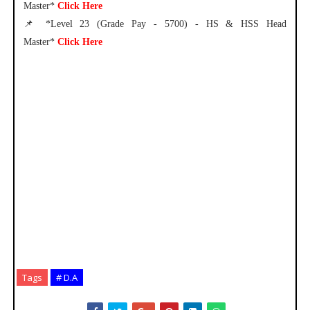
Master*
Click Here
📌 *Level 23 (Grade Pay - 5700) - HS & HSS Head
Master*
Click Here
Tags
# D.A