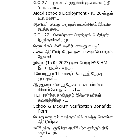
G.O 27 - முன்னாள் முதல்வர் மு.கருணாநிதி
பிறந்தநாள்...
Aided schools Deployment - மே 26-க்குள்
உபரி ஆசிரி...
ஆசிரியர் பொது மாறுதல் கவுன்சிலிங் இரவில்
நடத்த தடை
G.O 122 - கொரோனா தொற்றால் பெற்றோர்
இழந்தவர்கள், மு...
தொடக்கப்பள்ளி ஆசிரியராவது எப்படி?
கனவு ஆசிரியர்' தேர்வு நடைமுறையில் மாற்றம்
தேவை!
இன்று (15.05.2023) நடைபெற்ற HSS HM
இடமாறுதல் கலந்த...
10ம் மற்றும் 11ம் வகுப்பு பொதுத் தேர்வு
முடிவுகள்...
ஆழ்துளை கிணறு தேவையான பள்ளிகள்
விவரம் கோருதல் - DE...
TET தேர்ச்சி சான்றிதழ் இல்லாதவர்கள்
கவனத்திற்கு - ...
School & Medium Verification Bonafide
Form
பொது மாறுதல் கலந்தாய்வில் கலந்து கொள்ள
ஆசிரியர்கள...
உயிரிழந்த பகுதிநேர ஆசிரியர்களுக்கும் நிதி
உதவி வழங...