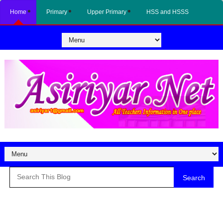
Home
Primary
Upper Primary
HSS and HSSS
Search