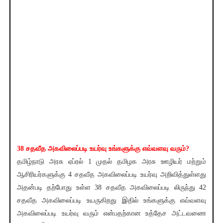
38 சதவீத அகவிலைப்படி உயர்வு உங்களுக்கு எவ்வளவு வரும்?
தமிழ்நாடு அரசு ஏப்ரல் 1 முதல் தமிழக அரசு ஊழியர் மற்றும்
ஆசிரியர்களுக்கு 4 சதவீத அகவிலைப்படி உயர்வு அறிவித்துள்ளது
அதன்படி தற்போது உள்ள 38 சதவீத அகவிலைப்படி லிருந்து 42
சதவீத அகவிலைப்படி உயருகிறது இதில் உங்களுக்கு எவ்வளவு
அகவிலைப்படி உயர்வு வரும் என்பதற்கான உத்தேச அட்டவணை