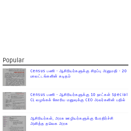
Popular
Census பணி - ஆசிரியர்களுக்கு சிறப்பு அனுமதி - 20
மாவட்டங்களின் கடிதம்
Census பணி - ஆசிரியர்களுக்கு 10 நாட்கள் Special
CL வழங்கக் கோரிய மனுவுக்கு CEO அவர்களின் பதில்
ஆசிரியர்கள், அரசு ஊழியர்களுக்கு பேரதிர்ச்சி
அளித்த தவெக அரசு