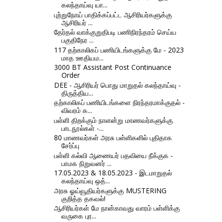
கலந்தாய்வு யா...
புற்றுநோய் பாதிக்கப்பட்ட ஆசிரியர்களுக்கு
ஆசிரியர் ...
தேர்தல் வாக்குறுதிபடி பணிநிரந்தரம் செய்ய
பகுதிநேர ...
117 தற்காலிகப் பணியிடங்களுக்கு மே - 2023
மாத ஊதியம...
3000 BT Assistant Post Continuance
Order
DEE - ஆசிரியர் பொது மாறுதல் கலந்தாய்வு -
திருத்திய...
தற்காலிகப் பணியிடங்களை நிரந்தரமாக்குதல் -
விவரம் க...
பள்ளி திறக்கும் நாளன்று மாணவர்களுக்கு
பாடநூல்கள் -...
80 மாணவர்கள் அரசு பள்ளிகளில் புதிதாக
சேர்ப்பு
பள்ளி கல்வி ஆணையர் பதவியை நீக்குக -
பாமக நிறுவனர் ...
17.05.2023 & 18.05.2023 - இடமாறுதல்
கலந்தாய்வு ஒத்...
அரசு ஓய்வூதியர்களுக்கு MUSTERING
குறித்த தகவல்!
ஆசிரியர்கள் மே நான்காவது வாரம் பள்ளிக்கு
வருகை புர...