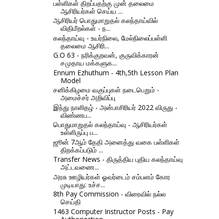
பள்ளிகள் திறப்பதற்கு முன் தலைமை
ஆசிரியர்கள் செய்ய ...
ஆசிரியர் பொதுமாறுதல் கலந்தாய்வில்
விதிமீறல்கள் - ந...
கலந்தாய்வு - உயர்நிலை, மேல்நிலைப்பள்ளி
தலைமை ஆசிரி...
G.O 63 - நரிக்குறவன், குருவிக்காரன்
சமுதாய மக்களுக...
Ennum Ezhuthum - 4th,5th Lesson Plan
Model
சனிக்கிழமை வகுப்புகள் நடைபெறும் -
அமைச்சர் அறிவிப்பு
இந்து நாளிதழ் - அன்பாசிரியர் 2022 விருது -
விண்ணப...
பொதுமாறுதல் கலந்தாய்வு - ஆசிரியர்கள்
உள்ளிருப்பு ப...
ஜூன் 7ஆம் தேதி அனைத்து வகை பள்ளிகள்
திறக்கப்படும் ...
Transfer News - திருத்திய புதிய கலந்தாய்வு
அட்டவணை...
அரசு ஊழியர்கள் ஓவர்டைம் சம்பளம் கோர
முடியாது: உச்ச...
8th Pay Commission - விரைவில் நல்ல
செய்தி
1463 Computer Instructor Posts - Pay