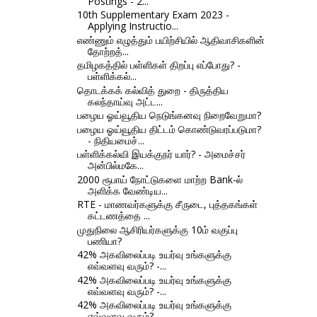
Postings - 2...
10th Supplementary Exam 2023 -
Applying Instructio...
எண்ணும் எழுத்தும் பயிற்சியில் ஆதிவாசிகளின்
தோற்றத்...
தமிழகத்தில் பள்ளிகள் திறப்பு எப்போது? -
பள்ளிக்கல்...
தொடக்கக் கல்வித் துறை - திருத்திய
கலந்தாய்வு அட்ட...
பழைய ஓய்வூதிய நெடுங்கனவு நிறைவேறுமா?
பழைய ஓய்வூதிய திட்டம் கொண்டுவரப்படுமா?
- நிதியமைச்...
பள்ளிக்கல்வி இயக்குநர் யார்? - அமைச்சர்
அன்பில்மகே...
2000 ரூபாய் நோட்டுகளை மாற்ற Bank-ல்
அளிக்க வேண்டிய...
RTE - மாணவர்களுக்கு சீருடை, புத்தகங்கள்
கட்டணத்தை ...
முதுநிலை ஆசிரியர்களுக்கு 10ம் வகுப்பு
பணியா?
42% அகவிலைப்படி உயர்வு உங்களுக்கு
எவ்வளவு வரும்? -...
42% அகவிலைப்படி உயர்வு உங்களுக்கு
எவ்வளவு வரும்? -...
42% அகவிலைப்படி உயர்வு உங்களுக்கு
எவ்வளவு வரும்? -...