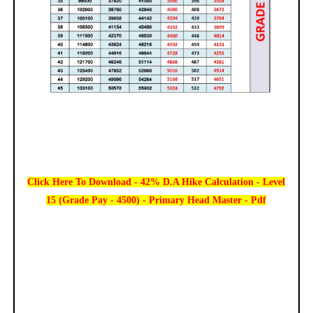
Click Here To Download - 42% D.A Hike Calculation - Level
15 (Grade Pay - 4500) - Primary Head Master - Pdf