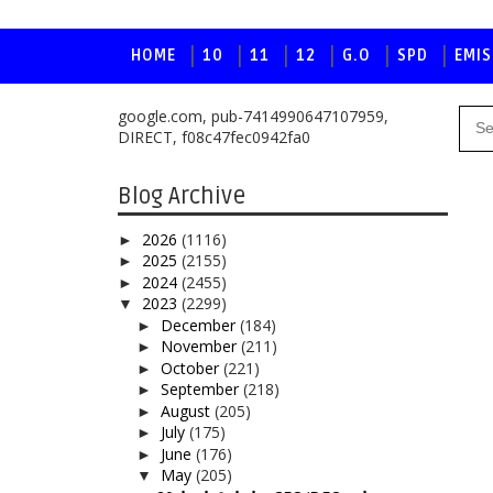
HOME
10
11
12
G.O
SPD
EMIS
google.com, pub-7414990647107959,
DIRECT, f08c47fec0942fa0
Blog Archive
2026
(1116)
►
2025
(2155)
►
2024
(2455)
►
2023
(2299)
▼
December
(184)
►
November
(211)
►
October
(221)
►
September
(218)
►
August
(205)
►
July
(175)
►
June
(176)
►
May
(205)
▼