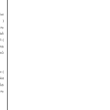
்ள
t )
படி
ின்
ி (
லாத
ாம்
ள (
Not
ந்த
படி