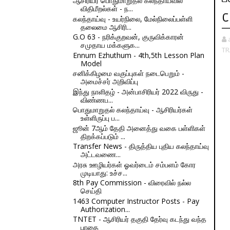
ஆசிரியர் பொதுமாறுதல் கலந்தாய்வில்
விதிமீறல்கள் - ந...
C
கலந்தாய்வு - உயர்நிலை, மேல்நிலைப்பள்ளி
தலைமை ஆசிரி...
G.O 63 - நரிக்குறவன், குருவிக்காரன்
சமுதாய மக்களுக...
TR
Ennum Ezhuthum - 4th,5th Lesson Plan
Model
சனிக்கிழமை வகுப்புகள் நடைபெறும் -
அமைச்சர் அறிவிப்பு
இந்து நாளிதழ் - அன்பாசிரியர் 2022 விருது -
விண்ணப...
பொதுமாறுதல் கலந்தாய்வு - ஆசிரியர்கள்
உள்ளிருப்பு ப...
ஜூன் 7ஆம் தேதி அனைத்து வகை பள்ளிகள்
திறக்கப்படும் ...
Transfer News - திருத்திய புதிய கலந்தாய்வு
அட்டவணை...
அரசு ஊழியர்கள் ஓவர்டைம் சம்பளம் கோர
முடியாது: உச்ச...
8th Pay Commission - விரைவில் நல்ல
செய்தி
1463 Computer Instructor Posts - Pay
Authorization...
TNTET - ஆசிரியர் தகுதி தேர்வு கடந்து வந்த
பாதை