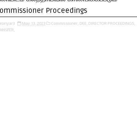
ommissioner Proceedings
asiriyar3
May 13, 2023
Commissioner,
DEE,
DIRECTOR PROCEEDINGS,
ANSFER,