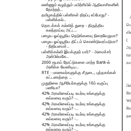
எண்ணும் எழுத்தும் பயிற்சியில் ஆதிவாசிகளின்
தோற்றத்...
தமிழகத்தில் பள்ளிகள் திறப்பு எப்போது? -
ஆ
பள்ளிக்கல்...
தொடக்கக் கல்வித் துறை - திருத்திய
பொ
கலந்தாய்வு அட்ட...
வி
பழைய ஓய்வூதிய நெடுங்கனவு நிறைவேறுமா?
( 
பழைய ஓய்வூதிய திட்டம் கொண்டுவரப்படுமா?
- நிதியமைச்...
அட
பள்ளிக்கல்வி இயக்குநர் யார்? - அமைச்சர்
tu
அன்பில்மகே...
2000 ரூபாய் நோட்டுகளை மாற்ற Bank-ல்
கா
அளிக்க வேண்டிய...
.
RTE - மாணவர்களுக்கு சீருடை, புத்தகங்கள்
கட்டணத்தை ...
முதுநிலை ஆசிரியர்களுக்கு 10ம் வகுப்பு
பி
பணியா?
42% அகவிலைப்படி உயர்வு உங்களுக்கு
Re
எவ்வளவு வரும்? -...
Wi
42% அகவிலைப்படி உயர்வு உங்களுக்கு
எவ்வளவு வரும்? -...
Re
42% அகவிலைப்படி உயர்வு உங்களுக்கு
நட
எவ்வளவு வரும்? -...
42% அகவிலைப்படி உயர்வு உங்களுக்கு
எவ்வளவு வரும்? -...