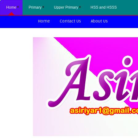
Home
Primary
Upper Primary
HSS and HSSS
Home
Contact Us
About Us