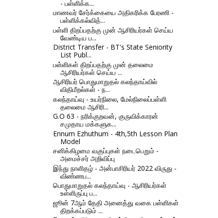
- பள்ளிக்க...
மாணவர் சேர்க்கையை அதிகரிக்க பேரணி -
பள்ளிக்கல்வித்...
பள்ளி திறப்பதற்கு முன் ஆசிரியர்கள் செய்ய
வேண்டிய ப...
District Transfer - BT's State Seniority
List Publ...
பள்ளிகள் திறப்பதற்கு முன் தலைமை
ஆசிரியர்கள் செய்ய ...
ஆசிரியர் பொதுமாறுதல் கலந்தாய்வில்
விதிமீறல்கள் - ந...
கலந்தாய்வு - உயர்நிலை, மேல்நிலைப்பள்ளி
தலைமை ஆசிரி...
G.O 63 - நரிக்குறவன், குருவிக்காரன்
சமுதாய மக்களுக...
Ennum Ezhuthum - 4th,5th Lesson Plan
Model
சனிக்கிழமை வகுப்புகள் நடைபெறும் -
அமைச்சர் அறிவிப்பு
இந்து நாளிதழ் - அன்பாசிரியர் 2022 விருது -
விண்ணப...
பொதுமாறுதல் கலந்தாய்வு - ஆசிரியர்கள்
உள்ளிருப்பு ப...
ஜூன் 7ஆம் தேதி அனைத்து வகை பள்ளிகள்
திறக்கப்படும் ...