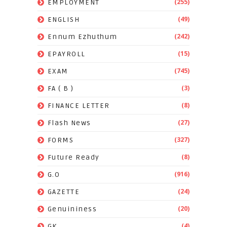
(255)
EMPLOYMENT
(49)
ENGLISH
(242)
Ennum Ezhuthum
(15)
EPAYROLL
(745)
EXAM
(3)
FA ( B )
(8)
FINANCE LETTER
(27)
Flash News
(327)
FORMS
(8)
Future Ready
(916)
G.O
(24)
GAZETTE
(20)
Genuininess
(4)
GK