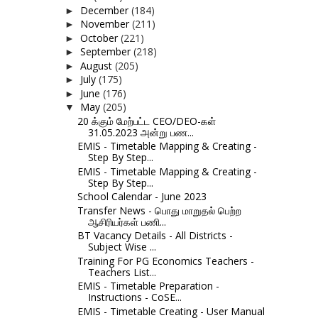
December
(184)
►
November
(211)
►
October
(221)
►
September
(218)
►
August
(205)
►
July
(175)
►
June
(176)
►
May
(205)
▼
20 க்கும் மேற்பட்ட CEO/DEO-கள்
31.05.2023 அன்று பண...
EMIS - Timetable Mapping & Creating -
Step By Step...
EMIS - Timetable Mapping & Creating -
Step By Step...
School Calendar - June 2023
Transfer News - பொது மாறுதல் பெற்ற
ஆசிரியர்கள் பணி...
BT Vacancy Details - All Districts -
Subject Wise ...
Training For PG Economics Teachers -
Teachers List...
EMIS - Timetable Preparation -
Instructions - CoSE...
EMIS - Timetable Creating - User Manual