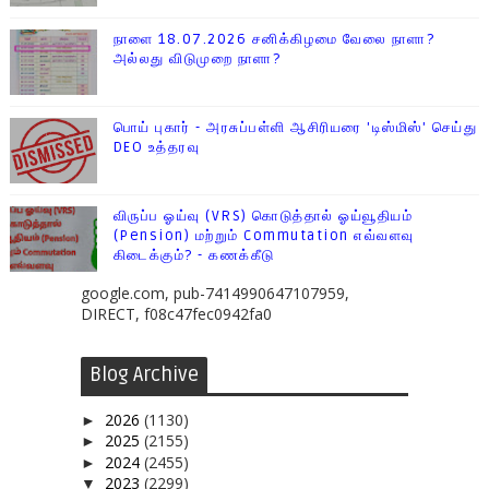
நாளை 18.07.2026 சனிக்கிழமை வேலை நாளா?
அல்லது விடுமுறை நாளா?
பொய் புகார் - அரசுப்பள்ளி ஆசிரியரை 'டிஸ்மிஸ்' செய்து
DEO உத்தரவு
விருப்ப ஓய்வு (VRS) கொடுத்தால் ஓய்வூதியம்
(Pension) மற்றும் Commutation எவ்வளவு
கிடைக்கும்? - கணக்கீடு
google.com, pub-7414990647107959,
DIRECT, f08c47fec0942fa0
Blog Archive
2026
(1130)
►
2025
(2155)
►
2024
(2455)
►
2023
(2299)
▼