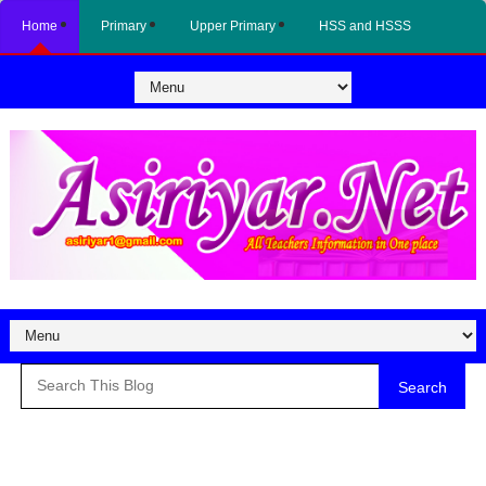
Home
Primary
Upper Primary
HSS and HSSS
Search