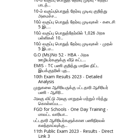
பாடத்...
10-ம் வகுப்புபொதுத் தேர்வு முடிவு குறித்து
அமைச்ச...
10ம் வகுப்பு பொதுத் தேர்வு முடிவுகள் - கடைசி
5 இட...
10ம் வகுப்பு பொதுத்தேர்வில் 1,026 அரசு
பள்ளிகள் 10...
10ம் வகுப்பு பொதுத் தேர்வு முடிவுகள் - முதல்
5 இடம...
G.O (Ms)No 52 - HBA - அரசு
ஊழியர்களுக்கு வீடு கட்ட...
EMIS - TC பணி குறித்து மாநில திட்ட
இயக்குநரின் புத...
10th Exam Results 2023 - Detailed
Analysis
முதுகலை ஆசிரியருக்கு பட்டதாரி ஆசிரியர்
பணி - ஆசிரி...
அலகு விட்டு அலகு மாறுதல் மற்றும் ஈர்த்து
கொள்ளப்பட...
FGD for Schools - One Day Training -
மாவட்ட வாரியா...
பட்டதாரி ஆசிரியர்களுக்கான பணிநிரவல்
கலந்தாய்வுக்கு...
11th Public Exam 2023 - Results - Direct
Link 3