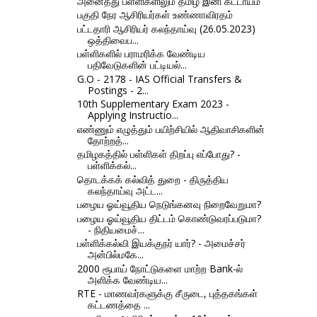
அனைத்து பள்ளிகளிலும் தமிழ் இனி கட்டாயம்
பகுதி நேர ஆசிரியர்கள் உண்ணாவிரதம்
பட்டதாரி ஆசிரியர் கலந்தாய்வு (26.05.2023)
ஒத்திவைப...
பள்ளிகளில் பராமரிக்க வேண்டிய
பதிவேடுகளின் பட்டியல்...
G.O - 2178 - IAS Official Transfers &
Postings - 2...
10th Supplementary Exam 2023 -
Applying Instructio...
எண்ணும் எழுத்தும் பயிற்சியில் ஆதிவாசிகளின்
தோற்றத்...
தமிழகத்தில் பள்ளிகள் திறப்பு எப்போது? -
பள்ளிக்கல்...
தொடக்கக் கல்வித் துறை - திருத்திய
கலந்தாய்வு அட்ட...
பழைய ஓய்வூதிய நெடுங்கனவு நிறைவேறுமா?
பழைய ஓய்வூதிய திட்டம் கொண்டுவரப்படுமா?
- நிதியமைச்...
பள்ளிக்கல்வி இயக்குநர் யார்? - அமைச்சர்
அன்பில்மகே...
2000 ரூபாய் நோட்டுகளை மாற்ற Bank-ல்
அளிக்க வேண்டிய...
RTE - மாணவர்களுக்கு சீருடை, புத்தகங்கள்
கட்டணத்தை ...