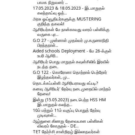
பாமக நிறுவனர் ...
17.05.2023 & 18.05.2023 - இடமாறுதல்
கலந்தாய்வு ஒத்...
அரசு ஓய்வூதியர்களுக்கு MUSTERING
குறித்த தகவல்!
ஆசிரியர்கள் மே நான்காவது வாரம் பள்ளிக்கு
வருகை புர...
G.O 27 - முன்னாள் முதல்வர் மு.கருணாநிதி
பிறந்தநாள்...
Aided schools Deployment - மே 26-க்குள்
உபரி ஆசிரி...
ஆசிரியர் பொது மாறுதல் கவுன்சிலிங் இரவில்
நடத்த தடை
G.O 122 - கொரோனா தொற்றால் பெற்றோர்
இழந்தவர்கள், மு...
தொடக்கப்பள்ளி ஆசிரியராவது எப்படி?
கனவு ஆசிரியர்' தேர்வு நடைமுறையில் மாற்றம்
தேவை!
இன்று (15.05.2023) நடைபெற்ற HSS HM
இடமாறுதல் கலந்த...
10ம் மற்றும் 11ம் வகுப்பு பொதுத் தேர்வு
முடிவுகள்...
ஆழ்துளை கிணறு தேவையான பள்ளிகள்
விவரம் கோருதல் - DE...
TET தேர்ச்சி சான்றிதழ் இல்லாதவர்கள்