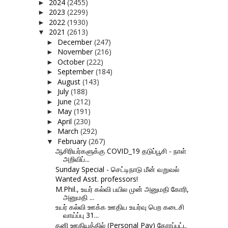
2024
(2455)
►
2023
(2299)
►
2022
(1930)
►
2021
(2613)
▼
December
(247)
►
November
(216)
►
October
(222)
►
September
(184)
►
August
(143)
►
July
(188)
►
June
(212)
►
May
(191)
►
April
(230)
►
March
(292)
►
February
(267)
▼
ஆசிரியர்களுக்கு COVID_19 தடுப்பூசி - நாள்
அறிவிப்...
Sunday Special - செட்டிநாடு மீன் வறுவல்
Wanted Asst. professors!
M.Phil., உயர் கல்வி பயில முன் அனுமதி கோரி,
அனுமதி ...
உயர் கல்வி ஊக்க ஊதிய உயர்வு பெற கடைசி
வாய்ப்பு 31...
தனி ஊதியத்தில் (Personal Pay) கோரப்பட்ட