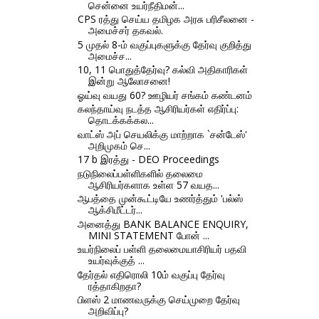
சென்னை உயர்நீதிமன்...
CPS ரத்து செய்ய தமிழக அரசு பரிசீலனை -
அமைச்சர் தகவல்.
5 முதல் 8-ம் வகுப்புகளுக்கு தேர்வு குறித்து
அமைச்ச...
10, 11 பொதுத்தேர்வு? கல்வி அதிகாரிகள்
இன்று ஆலோசனை!
ஓய்வு வயது 60? ஊழியர் சங்கம் கண்டனம்
கலந்தாய்வு நடத்த ஆசிரியர்கள் எதிர்ப்பு:
தொடக்கக்கல...
வாட்ஸ் அப் செயலிக்கு மாற்றாக `சன்டேஸ்'
அறிமுகம் செ...
17 b இரத்து - DEO Proceedings
நடுநிலைப்பள்ளிகளில் தலைமை
ஆசிரியர்களாக உள்ள 57 வயத...
ஆபத்தை முன்கூட்டியே உணர்த்தும் 'பல்ஸ்
ஆக்சிமீட்டர்...
அனைத்து BANK BALANCE ENQUIRY,
MINI STATEMENT போன் ...
உயர்நிலைப் பள்ளி தலைமையாசிரியர் பதவி
உயர்வுக்குத் ...
தேர்தல் எதிரொலி 10ம் வகுப்பு தேர்வு
ரத்தாகிறதா?
பிளஸ் 2 மாணவருக்கு செய்முறை தேர்வு
அறிவிப்பு?