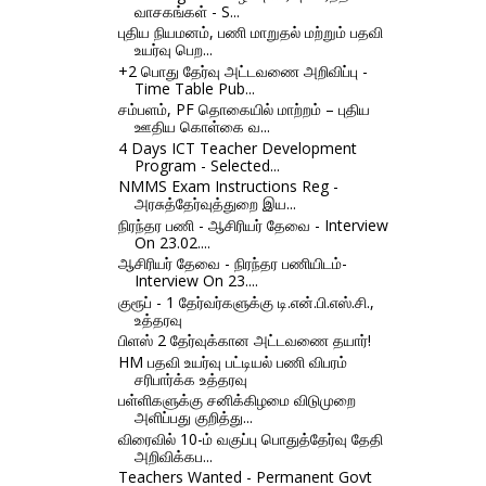
வாசகங்கள் - S...
புதிய நியமனம், பணி மாறுதல் மற்றும் பதவி
உயர்வு பெற...
+2 பொது தேர்வு அட்டவணை அறிவிப்பு -
Time Table Pub...
சம்பளம், PF தொகையில் மாற்றம் – புதிய
ஊதிய கொள்கை வ...
4 Days ICT Teacher Development
Program - Selected...
NMMS Exam Instructions Reg -
அரசுத்தேர்வுத்துறை இய...
நிரந்தர பணி - ஆசிரியர் தேவை - Interview
On 23.02....
ஆசிரியர் தேவை - நிரந்தர பணியிடம்-
Interview On 23....
குரூப் - 1 தேர்வர்களுக்கு டி.என்.பி.எஸ்.சி.,
உத்தரவு
பிளஸ் 2 தேர்வுக்கான அட்டவணை தயார்!
HM பதவி உயர்வு பட்டியல் பணி விபரம்
சரிபார்க்க உத்தரவு
பள்ளிகளுக்கு சனிக்கிழமை விடுமுறை
அளிப்பது குறித்து...
விரைவில் 10-ம் வகுப்பு பொதுத்தேர்வு தேதி
அறிவிக்கப...
Teachers Wanted - Permanent Govt