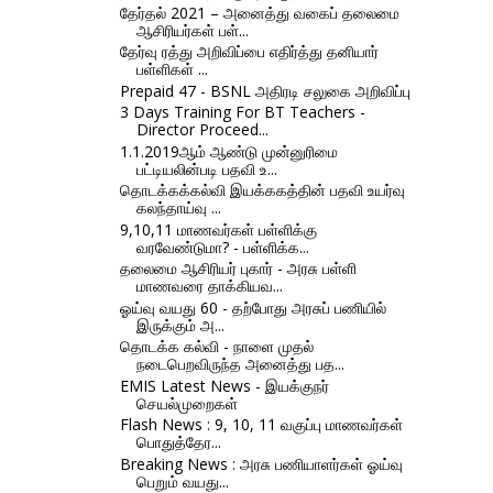
தேர்தல் 2021 – அனைத்து வகைப் தலைமை
ஆசிரியர்கள் பள்...
தேர்வு ரத்து அறிவிப்பை எதிர்த்து தனியார்
பள்ளிகள் ...
Prepaid 47 - BSNL அதிரடி சலுகை அறிவிப்பு
3 Days Training For BT Teachers -
Director Proceed...
1.1.2019ஆம் ஆண்டு முன்னுரிமை
பட்டியலின்படி பதவி உ...
தொடக்கக்கல்வி இயக்ககத்தின் பதவி உயர்வு
கலந்தாய்வு ...
9,10,11 மாணவர்கள் பள்ளிக்கு
வரவேண்டுமா? - பள்ளிக்க...
தலைமை ஆசிரியர் புகார் - அரசு பள்ளி
மாணவரை தாக்கியவ...
ஓய்வு வயது 60 - தற்போது அரசுப் பணியில்
இருக்கும் அ...
தொடக்க கல்வி - நாளை முதல்
நடைபெறவிருந்த அனைத்து பத...
EMIS Latest News - இயக்குநர்
செயல்முறைகள்
Flash News : 9, 10, 11 வகுப்பு மாணவர்கள்
பொதுத்தேர...
Breaking News : அரசு பணியாளர்கள் ஓய்வு
பெறும் வயது...