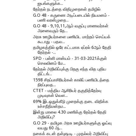
ஐயங்களுக்க...
தேர்தல் நடத்தை விதிமுறைகள் தமிழில்
G.O 48 - கருணை அடிப்படையில் நியமனம் -
பணி வரன்முறை...
G.O 48 - 9,10,11,ஆம் வகுப்பு மாணவர்கள்
அனைவரும் தே...
அரசு ஊழியர்களை பணியிட மாற்றம் செய்யக்
கூடாது - பதவ...
தமிழகத்தில் ஒரே கட்டமாக ஏப்ரல் 6ஆம் தேதி
தேர்தல் -...
SPD - பள்ளி மான்யம் - 31-03-2021க்குள்
செலவினம் மே...
தேர்தல் அறிவிப்புக்கு பிறகு எந்த வித புதிய
திட்டங்...
1598 சிறப்பாசிரியர்கள் காலிப் பணியிடத்தை
நிரப்புவத...
CTET - மத்திய ஆசிரியர் தகுதித்தேர்வு
முடிவுகள் வெள...
69% இடஒதுக்கீடு முறைக்கு தடை விதிக்க
உச்சநீதிமன்றம...
இன்று மாலை 4.30 மணிக்கு தேர்தல் தேதி
அறிவிப்பு?
G.O 29 - தமிழக அரசு ஊழியர்களுக்கு ஓய்வு
வயது 60 ஆ...
நகைக் கடன் தள்ளுபடி - முதல்வர் அறிவிப்பு