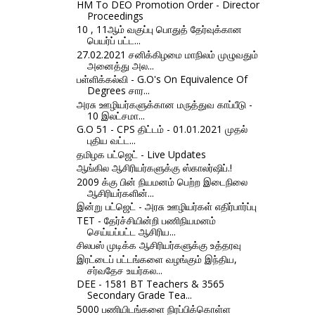
HM To DEO Promotion Order - Director
Proceedings
10 , 11ஆம் வகுப்பு பொதுத் தேர்வுக்கான
பெயர்ப் பட்ட...
27.02.2021 சனிக்கிழமை மாநிலம் முழுவதும்
அனைத்து அல...
பள்ளிக்கல்வி - G.O's On Equivalence Of
Degrees சார...
அரசு ஊழியர்களுக்கான மருத்துவ காப்பீடு -
10 இலட்சமா...
G.O 51 - CPS திட்டம் - 01.01.2021 முதல்
புதிய வட்ட...
தமிழக பட்ஜெட் - Live Updates
ஆங்கில ஆசிரியர்களுக்கு ஸ்காலர்ஷிப்.!
2009 க்கு பின் நியமனம் பெற்ற இடைநிலை
ஆசிரியர்களின்...
இன்று பட்ஜெட் - அரசு ஊழியர்கள் எதிர்பார்ப்பு
TET - தேர்ச்சியின்றி பணிநியமனம்
செய்யப்பட்ட ஆசிரிய...
சிலபஸ் முடிக்க ஆசிரியர்களுக்கு உத்தரவு
இரட்டைப் பட்டங்களை வழங்கும் இந்திய,
சர்வதேச உயர்கல...
DEE - 1581 BT Teachers & 3565
Secondary Grade Tea...
5000 பணியிடங்களை நிரப்பிக்கொள்ள