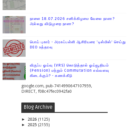
நாளை 18.07.2026 சனிக்கிழமை வேலை நாளா?
அல்லது விடுமுறை நாளா?
பொய் புகார் - அரசுப்பள்ளி ஆசிரியரை 'டிஸ்மிஸ்' செய்து
DEO உத்தரவு
விருப்ப ஓய்வு (VRS) கொடுத்தால் ஓய்வூதியம்
(Pension) மற்றும் Commutation எவ்வளவு
கிடைக்கும்? - கணக்கீடு
google.com, pub-7414990647107959,
DIRECT, f08c47fec0942fa0
Blog Archive
2026
(1125)
►
2025
(2155)
►