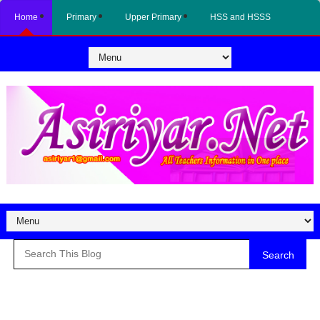
Home
Primary
Upper Primary
HSS and HSSS
Search