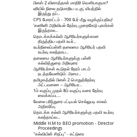
பிளஸ் 2 வினாத்தாள் மாதிரி வௌியாகுமா?
ஏரியில் நிலை தடுமாறிய படகு; விபத்தில்
இருந்து தப்...
CPS போராட்டம் - 700 பேர் மீது வழக்குப்பதிவு!
'கணினி அறிவியல் தேர்வு முறைகேடு புகார்கள்
இருந்தால...
தொடக்கக்கல்வி ஆசிரியர்களுக்கான
திருத்திய பதவி உயர்...
உயர்நிலைப்பள்ளி தலைமை ஆசிரியர் பதவி
உயர்வு கலந்தாய...
தலைமை ஆசிரியர்களுக்கு பள்ளி
கல்வித்துறை அறிவுரை
ஆசிரியர்கள் கூடுதல் நேரம் பாடம்
நடத்தவேண்டும்: அமை...
தமிழகத்தில் பிளஸ் 2 பொதுத்தேர்வு
அட்டவணை – ஆசிரியர...
1ம் வகுப்பு முதல் 8ம் வகுப்பு வரை தேர்வு
வைக்கப்பட...
வேலை பரிந்துரை பட்டியல் செல்லுபடி காலம்
அதிகரிப்பு
தொடக்க கல்வி ஆசிரியர்களுக்கு பதவி உயர்வு
கலந்தாய்வ...
Middle H.M to BEO promotion - Director
Proceedings
"கல்வியின் சிறப்பு" - கட்டுரை