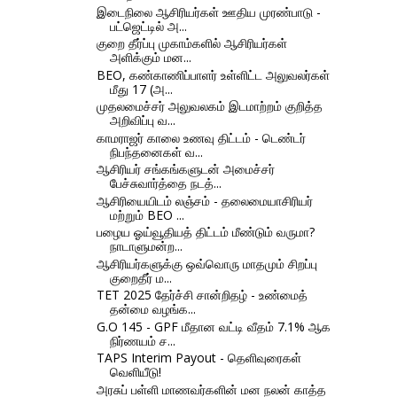
இடைநிலை ஆசிரியர்கள் ஊதிய முரண்பாடு -
பட்ஜெட்டில் அ...
குறை தீர்ப்பு முகாம்களில் ஆசிரியர்கள்
அளிக்கும் மன...
BEO, கண்காணிப்பாளர் உள்ளிட்ட அலுவலர்கள்
மீது 17 (அ...
முதலமைச்சர் அலுவலகம் இடமாற்றம் குறித்த
அறிவிப்பு வ...
காமராஜர் காலை உணவு திட்டம் - டெண்டர்
நிபந்தனைகள் வ...
ஆசிரியர் சங்கங்களுடன் அமைச்சர்
பேச்சுவார்த்தை நடத்...
ஆசிரியையிடம் லஞ்சம் - தலைமையாசிரியர்
மற்றும் BEO ...
பழைய ஓய்வூதியத் திட்டம் மீண்டும் வருமா?
நாடாளுமன்ற...
ஆசிரியர்களுக்கு ஒவ்வொரு மாதமும் சிறப்பு
குறைதீர் ம...
TET 2025 தேர்ச்சி சான்றிதழ் - உண்மைத்
தன்மை வழங்க...
G.O 145 - GPF மீதான வட்டி வீதம் 7.1% ஆக
நிர்ணயம் ச...
TAPS Interim Payout - தெளிவுரைகள்
வெளியீடு!
அரசுப் பள்ளி மாணவர்களின் மன நலன் காத்த