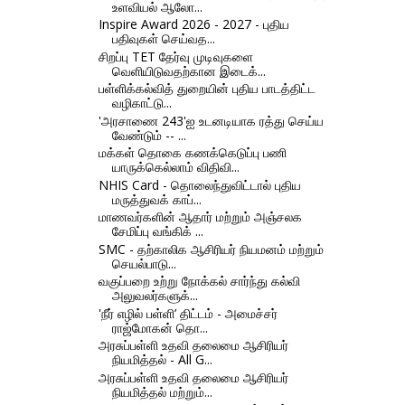
உளவியல் ஆலோ...
Inspire Award 2026 - 2027 - புதிய
பதிவுகள் செய்வத...
சிறப்பு TET தேர்வு முடிவுகளை
வெளியிடுவதற்கான இடைக்...
பள்ளிக்கல்வித் துறையின் புதிய பாடத்திட்ட
வழிகாட்டு...
'அரசாணை 243'ஐ உடனடியாக ரத்து செய்ய
வேண்டும் -- ...
மக்கள் தொகை கணக்கெடுப்பு பணி
யாருக்கெல்லாம் விதிவி...
NHIS Card - தொலைந்துவிட்டால் புதிய
மருத்துவக் காப்...
மாணவர்களின் ஆதார் மற்றும் அஞ்சலக
சேமிப்பு வங்கிக் ...
SMC - தற்காலிக ஆசிரியர் நியமனம் மற்றும்
செயல்பாடு...
வகுப்பறை உற்று நோக்கல் சார்ந்து கல்வி
அலுவலர்களுக்...
'நீர் எழில் பள்ளி’ திட்டம் - அமைச்சர்
ராஜ்மோகன் தொ...
அரசுப்பள்ளி உதவி தலைமை ஆசிரியர்
நியமித்தல் - All G...
அரசுப்பள்ளி உதவி தலைமை ஆசிரியர்
நியமித்தல் மற்றும்...