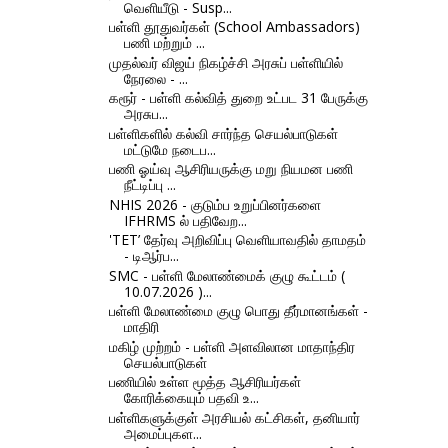
வெளியீடு - Susp...
பள்ளி தூதுவர்கள் (School Ambassadors)
பணி மற்றும் ...
முதல்வர் விஜய் நிகழ்ச்சி அரசுப் பள்ளியில்
நேரலை - ...
கரூர் - பள்ளி கல்வித் துறை உட்பட 31 பேருக்கு
அரசுப...
பள்ளிகளில் கல்வி சார்ந்த செயல்பாடுகள்
மட்டுமே நடைப...
பணி ஓய்வு ஆசிரியருக்கு மறு நியமன பணி
நீட்டிப்பு ...
NHIS 2026 - குடும்ப உறுப்பினர்களை
IFHRMS ல் பதிவேற...
'TET’ தேர்வு அறிவிப்பு வெளியாவதில் தாமதம்
- டிஆர்ப...
SMC - பள்ளி மேலாண்மைக் குழு கூட்டம் (
10.07.2026 )...
பள்ளி மேலாண்மை குழு பொது தீர்மானங்கள் -
மாதிரி
மகிழ் முற்றம் - பள்ளி அளவிலான மாதாந்திர
செயல்பாடுகள்
பணியில் உள்ள மூத்த ஆசிரியர்கள்
கோரிக்கையும் பதவி உ...
பள்ளிகளுக்குள் அரசியல் கட்சிகள், தனியார்
அமைப்புகள...