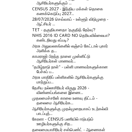
ஆசிரியர்களுக்கும் ...
CENSUS 2027 - இந்திய மக்கள் தொகை
கணக்கெடுப்பு 2027...
28/07/2026 செவ்வாய் - உள்ளூர் விடுமுறை -
ஆட்சியர் ...
TET - தகுதியானதா ‘தகுதித் தேர்வு’?
NHIS 2016 ID CARD NO தெரியவில்லையா?
கண்டறிவது எப்படி?
அரசு அலுவலகங்களில் லஞ்சம் கேட்டால் புகார்
அளிக்க த...
காமராஜர் பிறந்த நாளை முன்னிட்டு
ஆசிரியர்கள் மாணவர்...
"தமிழ்நாடு நாள்" - பள்ளி மாணவர்களுக்கான
பேச்சுப் ப...
அரசு மாதிரிப் பள்ளிகளில் ஆசிரியர்களுக்கு
மாற்றுப்ப...
தேசிய நல்லாசிரியர் விருது 2026 -
விண்ணப்பங்களை இணை...
முதலமைச்சரின் காலை உணவு திட்டம் -
தலைமை ஆசிரியர்க...
ஆசிரியர்களுக்கு முதல்முறையாகப் உடற்கல்வி
பாடப்புத்...
கேரளா - CENSUS பணியில் ஈடுபடும்
ஊழியர்களுக்கு சிற...
தலைமையாசிரியர் சஸ்பெண்ட் - ஆணைகள்