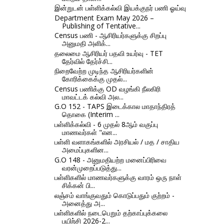
இன்றுடன் பள்ளிக்கல்வி இயக்குநர் பணி ஓய்வு
Department Exam May 2026 –
Publishing of Tentative...
Census பணி - ஆசிரியர்களுக்கு சிறப்பு
அனுமதி அளிக்...
தலைமை ஆசிரியர் பதவி உயர்வு - TET
தேர்வில் தேர்ச்சி...
நிறைவேற்ற முடிந்த ஆசிரியர்களின்
கோரிக்கைக்கு முதல்...
Census பணிக்கு OD வழங்கி நீலகிரி
மாவட்டக் கல்வி அல...
G.O 152 - TAPS இடைக்கால மாதாந்திரத்
தொகை (Interim ...
பள்ளிக்கல்வி - 6 முதல் 8ஆம் வகுப்பு
மாணவர்கள் "என...
பள்ளி வளாகங்களில் அரசியல் / மத / சாதிய
அமைப்புகளின...
G.O 148 - அனுமதியற்ற மனைப்பிரிவை
வரன்முறைப்படுத்து...
பள்ளிகளில் மாணவர்களுக்கு வாரம் ஒரு நாள்
சிக்கன் பி...
லஞ்சம் வாங்குவதும் கொடுப்பதும் குற்றம் -
அனைத்து அ...
பள்ளிகளில் நடைபெறும் தற்காப்புக்கலை
பயிற்சி 2026-2...