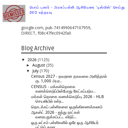
பொய் புகார் - அரசுப்பள்ளி ஆசிரியரை 'டிஸ்மிஸ்' செய்து
DEO உத்தரவு
google.com, pub-7414990647107959,
DIRECT, f08c47fec0942fa0
Blog Archive
2026
(1125)
▼
August
(35)
►
July
(170)
▼
Census 2027 - தவறான தகவலை அளித்தால்
ரூ. 1,000 அபர...
CENSUS - மக்கள்தொகை
கணக்கெடுப்பின்போது கேட்கப்படும...
மக்கள் தொகை கணக்கெடுப்பு 2026 - HLB
செயலியில் உள்ந...
தொடக்கப் பள்ளிகளை ஒருங்கிணைக்கலாம்
ஆகஸ்ட் 2026 - ஐந்து நாட்கள்
வரையறுக்கப்பட்ட விடுப்...
ஒரு லட்சம் பள்ளிகளில் ஒரே ஒரு ஆசிரியர்
மட்டும் தான...