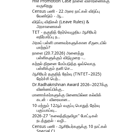
HM Promotion Case நாளை விசாரணைக்கு
வருகிறது
Census பணி - 22 அரை நாட்கள் விடுப்பு
வேண்டும் - ஆ...
விடுப்பு விதிகள் (Leave Rules) &
அரசாணைகள்
TET - தகுதித் தேர்வெழுதிய ஆசிரியர்
எதிர்பார்ப்பு ந...
அரசுப் பள்ளி மாணவர்களுக்கான சீருடையில்
மாற்றம்?
நாளை (20.7.2026) அனைத்து
பள்ளிகளுக்கும் விடுமுறை -...
கற்றல் திறனை மேம்படுத்த ஒவ்வொரு
பள்ளிக்கும் தனி செ...
ஆசிரியர் தகுதித் தேர்வு (TNTET–2025)
தேர்ச்சி பெற்...
Dr.Radhakrishnan Award 2026–2027க்கு
விண்ணப்பிக்கு...
மாணாக்கர்களுக்கு பிணையில்லா கல்விக்
கடன் - விரைவான...
10 மற்றும் 12ஆம் வகுப்பு பொதுத் தேர்வு
பகுப்பாய்வு...
2026-27 "கலைத்திருவிழா" போட்டிகள்
நடத்துதல் - வழி...
Census பணி - ஆசிரியர்களுக்கு 10 நாட்கள்
Special CL...