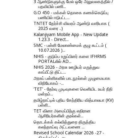
3 ஆண்டுகளுக்கு மேல் ஒரே அலுவலகத்தில் /
பதவியில் பணி...
G.O 450 - மக்கள் தொகை கணக்கெடுப்பு
பணியில் ஈடுபட்ட...
TNTET தேர்ச்சி விவரம் ஆண்டு வாரியாக (
2025 வரை ..)
Kalanjiyam Mobile App - New Update
1.23.3 - Direct...
SMC - பள்ளி மேலாண்மைக் குழு கூட்டம் (
10.07.2026 )...
NHIS - குடும்ப உறுப்பினர் களை IFHRMS
PORTALலில் AD...
NHIS 2026 - அரசு ஊழியர் மருத்துவ
காப்பீட்டு திட்ட...
அரசுப் பள்ளிகளில் பாடநூல்கள் முழுமையாக
விநியோகம் -...
‘TET’ - தேர்வு முடிவுகளை வெளியிட உயர் நீதி​
மன்​றம்...
தமிழ்நாட்டில் புதிய கேந்திரிய வித்யாலயா (KV)
பள்ளி...
TET வினா அமைப்பிற்கு எதிரான
ஆசிரியர்களின் குரல்கள்...
தொடக்கக் கல்வித்துறை திருத்திய
கலந்தாய்வு அட்டவணை ...
Revised School Calendar 2026 -27 -
திருத்தப்பட்ட வ...