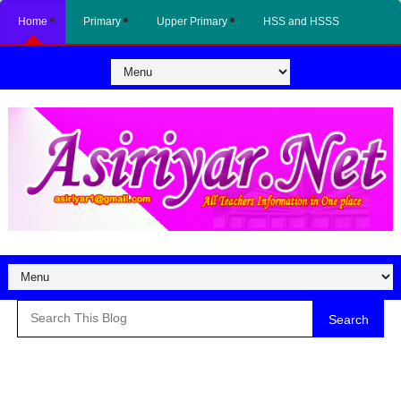
Home
Primary
Upper Primary
HSS and HSSS
Search