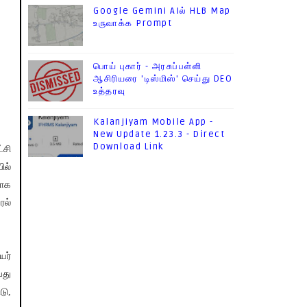
Google Gemini AIல் HLB Map
உருவாக்க Prompt
பொய் புகார் - அரசுப்பள்ளி
ஆசிரியரை 'டிஸ்மிஸ்' செய்து DEO
உத்தரவு
Kalanjiyam Mobile App -
New Update 1.23.3 - Direct
Download Link
்சி
ில்
யாக
ரல்
யர்
்து
டு,