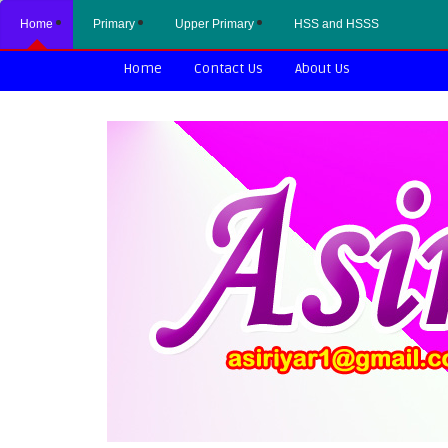
Home
Primary
Upper Primary
HSS and HSSS
Home
Contact Us
About Us