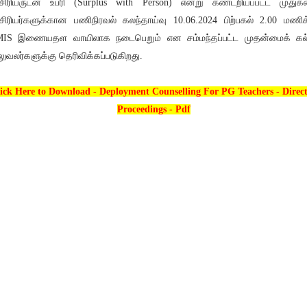
ிரியருடன் உபரி (Surplus with Person) என்று கண்டறியப்பட்ட முது
ிரியர்களுக்கான பணிநிரவல் கலந்தாய்வு 10.06.2024 பிற்பகல் 2.00 மணிக
IS இணையதள வாயிலாக நடைபெறும் என சம்மந்தப்பட்ட முதன்மைக் கல
ுவலர்களுக்கு தெரிவிக்கப்படுகிறது.
ick Here to Download - Deployment Counselling For PG Teachers - Direc
Proceedings - Pdf