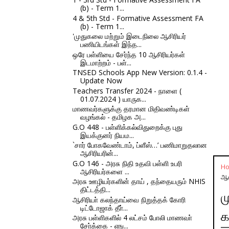
(b) - Term 1...
4 & 5th Std - Formative Assessment FA
(b) - Term 1...
'முதுகலை மற்றும் இடைநிலை ஆசிரியர்
பணியிடங்கள் இந்த...
ஒரே பள்ளியை சேர்ந்த 10 ஆசிரியர்கள்
இடமாற்றம் - பள்...
TNSED Schools App New Version: 0.1.4 -
Update Now
Teachers Transfer 2024 - நாளை (
01.07.2024 ) யாருக...
மாணவர்களுக்கு தரமான மிதிவண்டிகள்
வழங்கல் - தமிழக அ...
G.O 448 - பள்ளிக்கல்விதுறைக்கு புது
இயக்குனர் நியம...
`சார் போகவேண்டாம், ப்ளீஸ்…’ பணிமாறுதலான
ஆசிரியரின்...
G.O 146 - அரசு நிதி உதவி பள்ளி உபரி
H
ஆசிரியர்களை ...
ஆச
அரசு ஊழியர்களின் தாய் , தந்தையரும் NHIS
திட்டத்தி...
ம
ஆசிரியா் கலந்தாய்வை நிறுத்தக் கோரி
டிட்டோஜாக் தீா்...
க
அரசு பள்ளிகளில் 4 லட்சம் போலி மாணவா்
சோ்க்கை - எங...