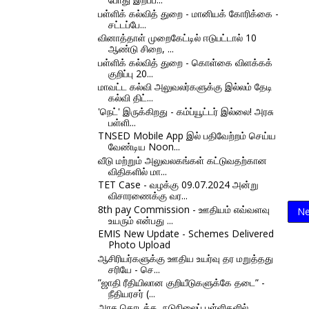
பள்ளிக் கல்வித் துறை - மானியக் கோரிக்கை -
சட்டப்பே...
வினாத்தாள் முறைகேட்டில் ஈடுபட்டால் 10
ஆண்டு சிறை, ...
பள்ளிக் கல்வித் துறை - கொள்கை விளக்கக்
குறிப்பு 20...
மாவட்ட கல்வி அலுவலர்களுக்கு இல்லம் தேடி
கல்வி திட்...
'நெட்' இருக்கிறது - கம்ப்யூட்டர் இல்லை! அரசு
பள்ளி...
TNSED Mobile App இல் பதிவேற்றம் செய்ய
வேண்டிய Noon...
வீடு மற்றும் அலுவலகங்கள் கட்டுவதற்கான
விதிகளில் மா...
TET Case - வழக்கு 09.07.2024 அன்று
விசாரணைக்கு வர...
8th pay Commission - ஊதியம் எவ்வளவு
Ne
உயரும் என்பது ...
EMIS New Update - Schemes Delivered
Photo Upload
ஆசிரியர்களுக்கு ஊதிய உயர்வு தர மறுத்தது
சரியே - செ...
”ஜாதி ரீதியிலான குறியீடுகளுக்கே தடை” -
நீதியரசர் (...
அரசு தொடக்க, நடுநிலைப் பள்ளிகளில்