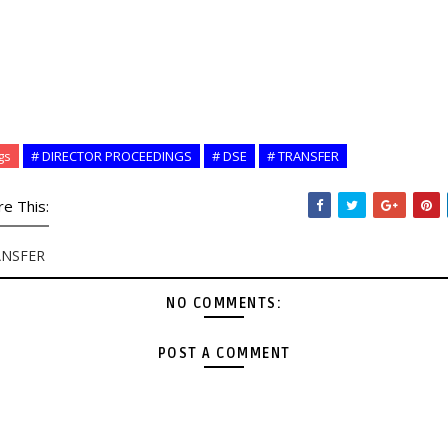
gs
# DIRECTOR PROCEEDINGS
# DSE
# TRANSFER
re This:
ANSFER
NO COMMENTS:
POST A COMMENT