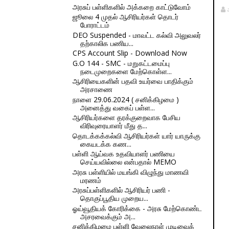
அரசுப் பள்ளிகளில் அக்கறை காட்டுவோம்
ஜூலை 4 முதல் ஆசிரியர்கள் தொடர்
போராட்டம்
DEO Suspended - மாவட்ட கல்வி அலுவலர்
தற்காலிக பணிய...
CPS Account Slip - Download Now
G.O 144 - SMC - மறுகட்டமைப்பு
நடைமுறைகளை மேற்கொள்ள...
ஆசிரியைகளின் பதவி உயர்வை பாதிக்கும்
அரசாணை
நாளை 29.06.2024 ( சனிக்கிழமை )
அனைத்து வகைப் பள்ள...
ஆசிரியர்களை தரக்குறைவாக பேசிய
விரிவுரையாளர் மீது த...
தொடக்கக்கல்வி ஆசிரியர்கள் யார் யாருக்கு
கையடக்க கண...
பள்ளி ஆய்வக உதவியாளர் பணியை
செய்யவில்லை என்பதால் MEMO
அரசு பள்ளியில் மயங்கி விழுந்து மாணவி
மரணம்
அரசுப்பள்ளிகளில் ஆசிரியர் பணி -
தொகுப்பூதிய முறைய...
ஓய்வூதியக் கோரிக்கை - அரசு மேற்கொண்ட
அசரவைக்கும் அ...
சனிக்கிழமை பள்ளி வேலைநாள் முடிவைக்